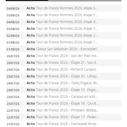
Actu
Tour de France Femmes 2026, étape 6 – Kim Le Court-Pienaar gagne à Tournon, Reusser en jaune
06/08/26
Actu
Tour de France Femmes 2026, étape 5 – Demi Vollering gagne à Belleville, Reusser en jaune, Ferrand-Prévot coule
05/08/26
Actu
Tour de France Femmes 2026, étape 4 – Marlen Reusser écrase le chrono, Ferrand-Prévot en crise
04/08/26
Actu
Tour de France Femmes 2026, étape 3 – Sigrid Haugset en solitaire, 88 km d’échappée, maillot jaune
03/08/26
Actu
Tour de France Femmes 2026, étape 2 – Lorena Wiebes doublé à Genève, Markus héroïque, 7e record
02/08/26
Actu
Tour de France Femmes 2026, étape 1 – Lorena Wiebes intouchable à Lausanne, premier maillot jaune
01/08/26
Actu
Clasica San Sebastian 2026 – Evenepoel recordman, 4e victoire, Carapaz battu au sprint
01/08/26
Actu
Tour de France 2026 – Van der Poel monumental à Paris, Pogacar égale le record des cinq sacres
26/07/26
Actu
Tour de France 2026 – Étape 21 : Van der Poel, Pogacar, qui succédera à Wout van Aert sur les Champs-Elysées ?
26/07/26
Actu
Tour de France 2026 – Richard Carapaz roi des Alpes, doublé et maillot à pois, Seixas perd le podium
25/07/26
Actu
Tour de France 2026 – Étape 20 : L’étape reine, Galibier, Sarenne, Alpe d’Huez, qui succédera à Pogacar ?
25/07/26
Actu
Tour de France 2026 – Tadej Pogacar dompte l’Alpe d’Huez, 5e victoire, record de Pantani pulvérisé
24/07/26
Actu
Tour de France 2026 – Étape 19 : Pogacar peut-il enfin dompter l’Alpe d’Huez ?
24/07/26
Actu
Tour de France 2026 – Carapaz en solitaire à Orcières-Merlette, Paret-Peintre à un point du maillot à pois
23/07/26
Actu
Tour de France 2026 – Étape 18 : Qui domptera Orcières-Merlette, première marche vers l’Alpe d’Huez ?
23/07/26
Actu
Tour de France 2026 – Philipsen débloque son compteur à Voiron, Pedersen en danger pour le maillot vert
22/07/26
Actu
Tour de France 2026 – Étape 17 : Pedersen peut-il verrouiller le maillot vert à Voiron ?
22/07/26
Actu
Tour de France 2026 – Evenepoel écrase le chrono d’Évian, Seixas 4e, Lipowitz abandonne
21/07/26