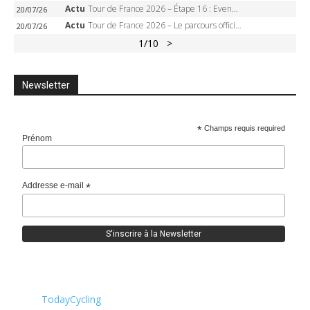
Actu
Tour de France 2026 – Étape 16 : Evenepoel, Pogacar, Ganna… qui domptera le chrono d’Évian pour redessiner le podium ?
20/07/26
Actu
Tour de France 2026 – Le parcours officiel complet : 21 étapes, profils, carte et dates
20/07/26
1
/10
>
Newsletter
*
Champs requis required
Prénom
Addresse e-mail
*
TodayCycling