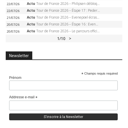
Actu
Tour de France 2026 – Philipsen débloque son compteur à Voiron, Pedersen en danger pour le maillot vert
22/07/26
Actu
Tour de France 2026 – Étape 17 : Pedersen peut-il verrouiller le maillot vert à Voiron ?
22/07/26
Actu
Tour de France 2026 – Evenepoel écrase le chrono d’Évian, Seixas 4e, Lipowitz abandonne
21/07/26
Actu
Tour de France 2026 – Étape 16 : Evenepoel, Pogacar, Ganna… qui domptera le chrono d’Évian pour redessiner le podium ?
20/07/26
Actu
Tour de France 2026 – Le parcours officiel complet : 21 étapes, profils, carte et dates
20/07/26
1
/10
>
Newsletter
*
Champs requis required
Prénom
Addresse e-mail
*