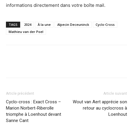
informations directement dans votre boîte mail.
TAGS
2024
À la une
Alpecin Deceuninck
Cyclo-Cross
Mathieu van der Poel
Article précédent
Article suivant
Cyclo-cross : Exact Cross –
Wout van Aert apprécie son
Marion Norbert-Riberolle
retour au cyclocross à
triomphe à Loenhout devant
Loenhout
Sanne Cant