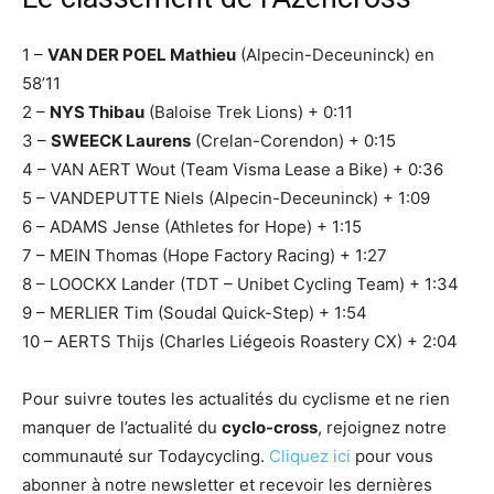
1 –
VAN DER POEL Mathieu
(Alpecin-Deceuninck) en
58’11
2 –
NYS Thibau
(Baloise Trek Lions) + 0:11
3 –
SWEECK Laurens
(Crelan-Corendon) + 0:15
4 – VAN AERT Wout (Team Visma Lease a Bike) + 0:36
5 – VANDEPUTTE Niels (Alpecin-Deceuninck) + 1:09
6 – ADAMS Jense (Athletes for Hope) + 1:15
7 – MEIN Thomas (Hope Factory Racing) + 1:27
8 – LOOCKX Lander (TDT – Unibet Cycling Team) + 1:34
9 – MERLIER Tim (Soudal Quick-Step) + 1:54
10 – AERTS Thijs (Charles Liégeois Roastery CX) + 2:04
Pour suivre toutes les actualités du cyclisme et ne rien
manquer de l’actualité du
cyclo-cross
, rejoignez notre
communauté sur Todaycycling.
Cliquez ici
pour vous
abonner à notre newsletter et recevoir les dernières