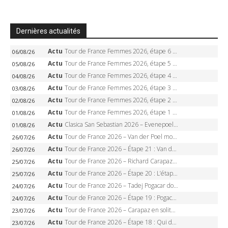
Dernières actualités
Actu
Tour de France Femmes 2026, étape 6 – Kim Le Court-Pienaar gagne à Tournon, Reusser en jaune
06/08/26
Actu
Tour de France Femmes 2026, étape 5 – Demi Vollering gagne à Belleville, Reusser en jaune, Ferrand-Prévot coule
05/08/26
Actu
Tour de France Femmes 2026, étape 4 – Marlen Reusser écrase le chrono, Ferrand-Prévot en crise
04/08/26
Actu
Tour de France Femmes 2026, étape 3 – Sigrid Haugset en solitaire, 88 km d’échappée, maillot jaune
03/08/26
Actu
Tour de France Femmes 2026, étape 2 – Lorena Wiebes doublé à Genève, Markus héroïque, 7e record
02/08/26
Actu
Tour de France Femmes 2026, étape 1 – Lorena Wiebes intouchable à Lausanne, premier maillot jaune
01/08/26
Actu
Clasica San Sebastian 2026 – Evenepoel recordman, 4e victoire, Carapaz battu au sprint
01/08/26
Actu
Tour de France 2026 – Van der Poel monumental à Paris, Pogacar égale le record des cinq sacres
26/07/26
Actu
Tour de France 2026 – Étape 21 : Van der Poel, Pogacar, qui succédera à Wout van Aert sur les Champs-Elysées ?
26/07/26
Actu
Tour de France 2026 – Richard Carapaz roi des Alpes, doublé et maillot à pois, Seixas perd le podium
25/07/26
Actu
Tour de France 2026 – Étape 20 : L’étape reine, Galibier, Sarenne, Alpe d’Huez, qui succédera à Pogacar ?
25/07/26
Actu
Tour de France 2026 – Tadej Pogacar dompte l’Alpe d’Huez, 5e victoire, record de Pantani pulvérisé
24/07/26
Actu
Tour de France 2026 – Étape 19 : Pogacar peut-il enfin dompter l’Alpe d’Huez ?
24/07/26
Actu
Tour de France 2026 – Carapaz en solitaire à Orcières-Merlette, Paret-Peintre à un point du maillot à pois
23/07/26
Actu
Tour de France 2026 – Étape 18 : Qui domptera Orcières-Merlette, première marche vers l’Alpe d’Huez ?
23/07/26