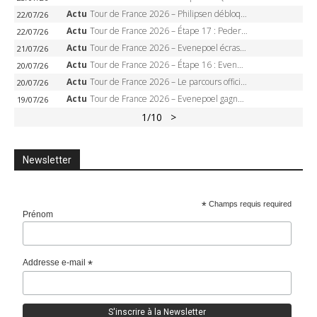
Actu
Tour de France 2026 – Philipsen débloque son compteur à Voiron, Pedersen en danger pour le maillot vert
22/07/26
Actu
Tour de France 2026 – Étape 17 : Pedersen peut-il verrouiller le maillot vert à Voiron ?
22/07/26
Actu
Tour de France 2026 – Evenepoel écrase le chrono d’Évian, Seixas 4e, Lipowitz abandonne
21/07/26
Actu
Tour de France 2026 – Étape 16 : Evenepoel, Pogacar, Ganna… qui domptera le chrono d’Évian pour redessiner le podium ?
20/07/26
Actu
Tour de France 2026 – Le parcours officiel complet : 21 étapes, profils, carte et dates
20/07/26
Actu
Tour de France 2026 – Evenepoel gagne à Solaison, Vingegaard abandonne, Pogacar toujours en jaune
19/07/26
1
/10
>
Newsletter
*
Champs requis required
Prénom
Addresse e-mail
*