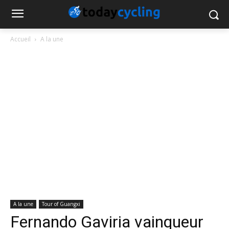
Accueil
A la une
A la une
Tour of Guangxi
Fernando Gaviria vainqueur