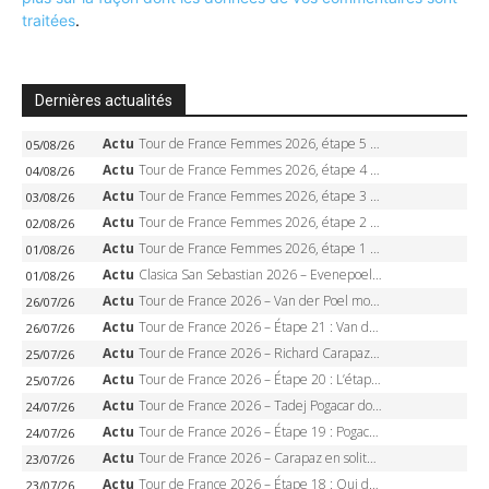
traitées
.
Dernières actualités
Actu
Tour de France Femmes 2026, étape 5 – Demi Vollering gagne à Belleville, Reusser en jaune, Ferrand-Prévot coule
05/08/26
Actu
Tour de France Femmes 2026, étape 4 – Marlen Reusser écrase le chrono, Ferrand-Prévot en crise
04/08/26
Actu
Tour de France Femmes 2026, étape 3 – Sigrid Haugset en solitaire, 88 km d’échappée, maillot jaune
03/08/26
Actu
Tour de France Femmes 2026, étape 2 – Lorena Wiebes doublé à Genève, Markus héroïque, 7e record
02/08/26
Actu
Tour de France Femmes 2026, étape 1 – Lorena Wiebes intouchable à Lausanne, premier maillot jaune
01/08/26
Actu
Clasica San Sebastian 2026 – Evenepoel recordman, 4e victoire, Carapaz battu au sprint
01/08/26
Actu
Tour de France 2026 – Van der Poel monumental à Paris, Pogacar égale le record des cinq sacres
26/07/26
Actu
Tour de France 2026 – Étape 21 : Van der Poel, Pogacar, qui succédera à Wout van Aert sur les Champs-Elysées ?
26/07/26
Actu
Tour de France 2026 – Richard Carapaz roi des Alpes, doublé et maillot à pois, Seixas perd le podium
25/07/26
Actu
Tour de France 2026 – Étape 20 : L’étape reine, Galibier, Sarenne, Alpe d’Huez, qui succédera à Pogacar ?
25/07/26
Actu
Tour de France 2026 – Tadej Pogacar dompte l’Alpe d’Huez, 5e victoire, record de Pantani pulvérisé
24/07/26
Actu
Tour de France 2026 – Étape 19 : Pogacar peut-il enfin dompter l’Alpe d’Huez ?
24/07/26
Actu
Tour de France 2026 – Carapaz en solitaire à Orcières-Merlette, Paret-Peintre à un point du maillot à pois
23/07/26
Actu
Tour de France 2026 – Étape 18 : Qui domptera Orcières-Merlette, première marche vers l’Alpe d’Huez ?
23/07/26