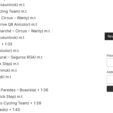
ceuninck) m.t
cling Team) m.t
 Circus – Wanty) m.t
ive Q8 Anicolor) m.t
rché – Circus – Wanty) m.t
New
ceuninck) m.t
 + 1:35
color) m.t
Pré
ral – Seguros RGA) m.t
 Step) m.t
inck) m.t
Addr
di) m.t
Paredes – Boavista) + 1:36
ck Step) m.t
o Cycling Team) + 1:39
edo) + 1:40