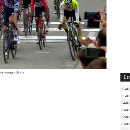
ep) Photo : @D.R
Der
06/08
05/08
04/08
03/08
02/08
01/08