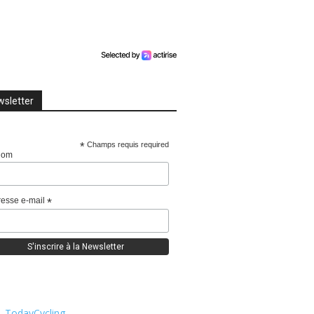
sletter
*
Champs requis required
nom
esse e-mail
*
TodayCycling