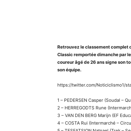
Retrouvez le classement complet d
Classic remportée dimanche par le
coureur âgé de 26 ans signe son to
son équipe.
https://twitter.com/Noticiclismo1
1 – PEDERSEN Casper (Soudal – Quic
2 – HERREGODTS Rune (Intermarché
3 – VAN DEN BERG Marijn (EF Educa
4 – COSTA Rui (Intermarché – Circu
5 – TESFATSION Natnael (Trek – Se