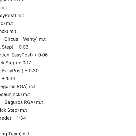
m.t
syPost) m.t
o) m.t
nck) m.t
 Circus – Wanty) m.t
 Step) + 0:03
ation-EasyPost) + 0:06
ck Step) + 0:17
-EasyPost) + 0:30
 + 1:33
Seguros RGA) m.t
ceuninck) m.t
 – Seguros RGA) m.t
ck Step) m.t
redo) + 1:34
ling Team) m.t