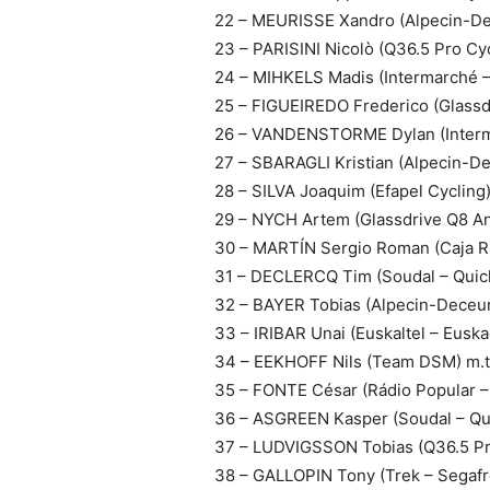
22 – MEURISSE Xandro (Alpecin-De
23 – PARISINI Nicolò (Q36.5 Pro Cy
24 – MIHKELS Madis (Intermarché –
25 – FIGUEIREDO Frederico (Glassdr
26 – VANDENSTORME Dylan (Interma
27 – SBARAGLI Kristian (Alpecin-De
28 – SILVA Joaquim (Efapel Cycling)
29 – NYCH Artem (Glassdrive Q8 Ani
30 – MARTÍN Sergio Roman (Caja Ru
31 – DECLERCQ Tim (Soudal – Quick
32 – BAYER Tobias (Alpecin-Deceun
33 – IRIBAR Unai (Euskaltel – Euska
34 – EEKHOFF Nils (Team DSM) m.t
35 – FONTE César (Rádio Popular – 
36 – ASGREEN Kasper (Soudal – Qui
37 – LUDVIGSSON Tobias (Q36.5 Pr
38 – GALLOPIN Tony (Trek – Segafr