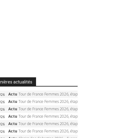
nières actualités
Actu
Tour de France Femmes 2026, étape 6 – Kim Le Court-Pienaar gagne à Tournon, Reusser en jaune
/26
Actu
Tour de France Femmes 2026, étape 5 – Demi Vollering gagne à Belleville, Reusser en jaune, Ferrand-Prévot coule
/26
Actu
Tour de France Femmes 2026, étape 4 – Marlen Reusser écrase le chrono, Ferrand-Prévot en crise
/26
Actu
Tour de France Femmes 2026, étape 3 – Sigrid Haugset en solitaire, 88 km d’échappée, maillot jaune
/26
Actu
Tour de France Femmes 2026, étape 2 – Lorena Wiebes doublé à Genève, Markus héroïque, 7e record
/26
Actu
Tour de France Femmes 2026, étape 1 – Lorena Wiebes intouchable à Lausanne, premier maillot jaune
/26