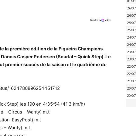
01/08
26/07
26/07
25/07
25/07
24/07
24/07
e la première édition de la Figueira Champions
23/07
 Danois Casper Pedersen (Soudal – Quick Step). Le
23/07
ut premier succès de la saison et le quatrième de
22/07
22/07
21/07
/status/1624780896254451712
20/07
20/07
k Step) les 190 en 4:35:54 (41,3 km/h)
 – Circus – Wanty) m.t
tion-EasyPost) m.t
s – Wanty) m.t
gafredo) m.t