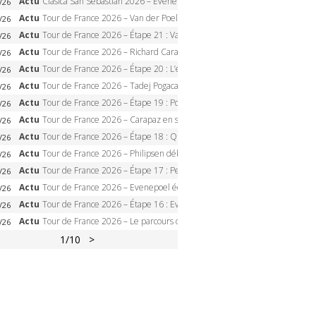
Actu
Clasica San Sebastian 2026 – Evenepoel recordman, 4e victoire, Carapaz battu au sprint
/26
Actu
Tour de France 2026 – Van der Poel monumental à Paris, Pogacar égale le record des cinq sacres
/26
Actu
Tour de France 2026 – Étape 21 : Van der Poel, Pogacar, qui succédera à Wout van Aert sur les Champs-Elysées ?
/26
Actu
Tour de France 2026 – Richard Carapaz roi des Alpes, doublé et maillot à pois, Seixas perd le podium
/26
Actu
Tour de France 2026 – Étape 20 : L’étape reine, Galibier, Sarenne, Alpe d’Huez, qui succédera à Pogacar ?
/26
Actu
Tour de France 2026 – Tadej Pogacar dompte l’Alpe d’Huez, 5e victoire, record de Pantani pulvérisé
/26
Actu
Tour de France 2026 – Étape 19 : Pogacar peut-il enfin dompter l’Alpe d’Huez ?
/26
Actu
Tour de France 2026 – Carapaz en solitaire à Orcières-Merlette, Paret-Peintre à un point du maillot à pois
/26
Actu
Tour de France 2026 – Étape 18 : Qui domptera Orcières-Merlette, première marche vers l’Alpe d’Huez ?
/26
Actu
Tour de France 2026 – Philipsen débloque son compteur à Voiron, Pedersen en danger pour le maillot vert
/26
Actu
Tour de France 2026 – Étape 17 : Pedersen peut-il verrouiller le maillot vert à Voiron ?
/26
Actu
Tour de France 2026 – Evenepoel écrase le chrono d’Évian, Seixas 4e, Lipowitz abandonne
/26
Actu
Tour de France 2026 – Étape 16 : Evenepoel, Pogacar, Ganna… qui domptera le chrono d’Évian pour redessiner le podium ?
/26
Actu
Tour de France 2026 – Le parcours officiel complet : 21 étapes, profils, carte et dates
/26
1
/10
>