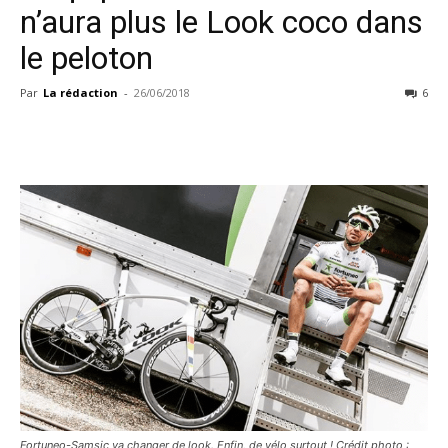
n’aura plus le Look coco dans
le peloton
Par
La rédaction
-
26/06/2018
6
Fortuneo-Samsic va changer de look. Enfin, de vélo surtout ! Crédit photo :