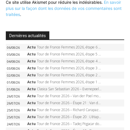
Ce site utilise Akismet pour réduire les indésirables.
En savoir
plus sur la façon dont les données de vos commentaires sont
traitées
.
Dernières actualités
Actu
Tour de France Femmes 2026, étape 6 – Kim Le Court-Pienaar gagne à Tournon, Reusser en jaune
06/08/26
Actu
Tour de France Femmes 2026, étape 5 – Demi Vollering gagne à Belleville, Reusser en jaune, Ferrand-Prévot coule
05/08/26
Actu
Tour de France Femmes 2026, étape 4 – Marlen Reusser écrase le chrono, Ferrand-Prévot en crise
04/08/26
Actu
Tour de France Femmes 2026, étape 3 – Sigrid Haugset en solitaire, 88 km d’échappée, maillot jaune
03/08/26
Actu
Tour de France Femmes 2026, étape 2 – Lorena Wiebes doublé à Genève, Markus héroïque, 7e record
02/08/26
Actu
Tour de France Femmes 2026, étape 1 – Lorena Wiebes intouchable à Lausanne, premier maillot jaune
01/08/26
Actu
Clasica San Sebastian 2026 – Evenepoel recordman, 4e victoire, Carapaz battu au sprint
01/08/26
Actu
Tour de France 2026 – Van der Poel monumental à Paris, Pogacar égale le record des cinq sacres
26/07/26
Actu
Tour de France 2026 – Étape 21 : Van der Poel, Pogacar, qui succédera à Wout van Aert sur les Champs-Elysées ?
26/07/26
Actu
Tour de France 2026 – Richard Carapaz roi des Alpes, doublé et maillot à pois, Seixas perd le podium
25/07/26
Actu
Tour de France 2026 – Étape 20 : L’étape reine, Galibier, Sarenne, Alpe d’Huez, qui succédera à Pogacar ?
25/07/26
Actu
Tour de France 2026 – Tadej Pogacar dompte l’Alpe d’Huez, 5e victoire, record de Pantani pulvérisé
24/07/26