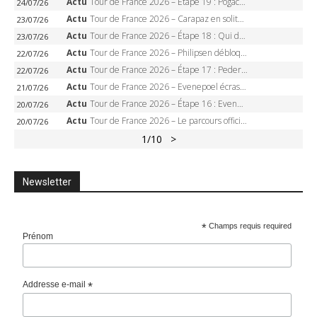
Actu
Tour de France 2026 – Étape 19 : Pogacar peut-il enfin dompter l’Alpe d’Huez ?
24/07/26
Actu
Tour de France 2026 – Carapaz en solitaire à Orcières-Merlette, Paret-Peintre à un point du maillot à pois
23/07/26
Actu
Tour de France 2026 – Étape 18 : Qui domptera Orcières-Merlette, première marche vers l’Alpe d’Huez ?
23/07/26
Actu
Tour de France 2026 – Philipsen débloque son compteur à Voiron, Pedersen en danger pour le maillot vert
22/07/26
Actu
Tour de France 2026 – Étape 17 : Pedersen peut-il verrouiller le maillot vert à Voiron ?
22/07/26
Actu
Tour de France 2026 – Evenepoel écrase le chrono d’Évian, Seixas 4e, Lipowitz abandonne
21/07/26
Actu
Tour de France 2026 – Étape 16 : Evenepoel, Pogacar, Ganna… qui domptera le chrono d’Évian pour redessiner le podium ?
20/07/26
Actu
Tour de France 2026 – Le parcours officiel complet : 21 étapes, profils, carte et dates
20/07/26
1
/10
>
Newsletter
*
Champs requis required
Prénom
Addresse e-mail
*