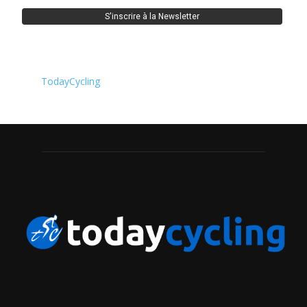
TodayCycling