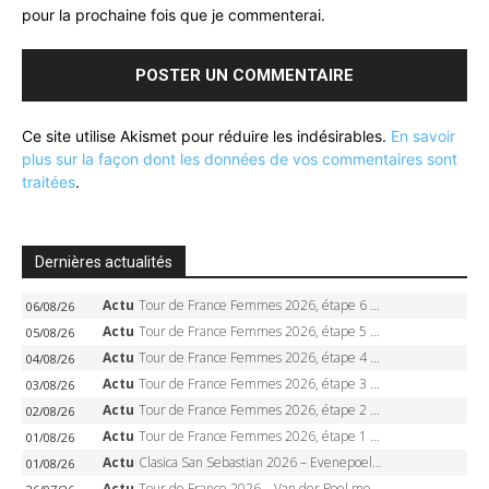
pour la prochaine fois que je commenterai.
Ce site utilise Akismet pour réduire les indésirables.
En savoir
plus sur la façon dont les données de vos commentaires sont
traitées
.
Dernières actualités
Actu
Tour de France Femmes 2026, étape 6 – Kim Le Court-Pienaar gagne à Tournon, Reusser en jaune
06/08/26
Actu
Tour de France Femmes 2026, étape 5 – Demi Vollering gagne à Belleville, Reusser en jaune, Ferrand-Prévot coule
05/08/26
Actu
Tour de France Femmes 2026, étape 4 – Marlen Reusser écrase le chrono, Ferrand-Prévot en crise
04/08/26
Actu
Tour de France Femmes 2026, étape 3 – Sigrid Haugset en solitaire, 88 km d’échappée, maillot jaune
03/08/26
Actu
Tour de France Femmes 2026, étape 2 – Lorena Wiebes doublé à Genève, Markus héroïque, 7e record
02/08/26
Actu
Tour de France Femmes 2026, étape 1 – Lorena Wiebes intouchable à Lausanne, premier maillot jaune
01/08/26
Actu
Clasica San Sebastian 2026 – Evenepoel recordman, 4e victoire, Carapaz battu au sprint
01/08/26
Actu
Tour de France 2026 – Van der Poel monumental à Paris, Pogacar égale le record des cinq sacres