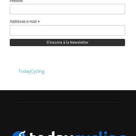
Prénom
Addresse e-mail
*
TodayCycling