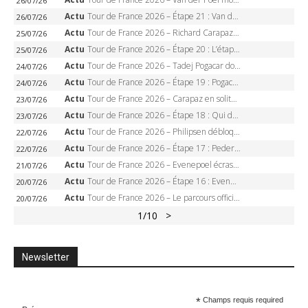
26/07/26
Actu
Tour de France 2026 – Étape 21 : Van der Poel, Pogacar, qui succédera à Wout van Aert sur les Champs-Elysées ?
26/07/26
Actu
Tour de France 2026 – Richard Carapaz roi des Alpes, doublé et maillot à pois, Seixas perd le podium
25/07/26
Actu
Tour de France 2026 – Étape 20 : L’étape reine, Galibier, Sarenne, Alpe d’Huez, qui succédera à Pogacar ?
25/07/26
Actu
Tour de France 2026 – Tadej Pogacar dompte l’Alpe d’Huez, 5e victoire, record de Pantani pulvérisé
24/07/26
Actu
Tour de France 2026 – Étape 19 : Pogacar peut-il enfin dompter l’Alpe d’Huez ?
24/07/26
Actu
Tour de France 2026 – Carapaz en solitaire à Orcières-Merlette, Paret-Peintre à un point du maillot à pois
23/07/26
Actu
Tour de France 2026 – Étape 18 : Qui domptera Orcières-Merlette, première marche vers l’Alpe d’Huez ?
23/07/26
Actu
Tour de France 2026 – Philipsen débloque son compteur à Voiron, Pedersen en danger pour le maillot vert
22/07/26
Actu
Tour de France 2026 – Étape 17 : Pedersen peut-il verrouiller le maillot vert à Voiron ?
22/07/26
Actu
Tour de France 2026 – Evenepoel écrase le chrono d’Évian, Seixas 4e, Lipowitz abandonne
21/07/26
Actu
Tour de France 2026 – Étape 16 : Evenepoel, Pogacar, Ganna… qui domptera le chrono d’Évian pour redessiner le podium ?
20/07/26
Actu
Tour de France 2026 – Le parcours officiel complet : 21 étapes, profils, carte et dates
20/07/26
1
/10
>
Newsletter
*
Champs requis required