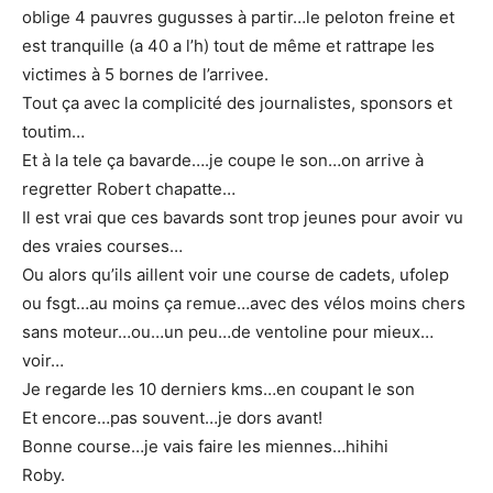
oblige 4 pauvres gugusses à partir…le peloton freine et
est tranquille (a 40 a l’h) tout de même et rattrape les
victimes à 5 bornes de l’arrivee.
Tout ça avec la complicité des journalistes, sponsors et
toutim…
Et à la tele ça bavarde….je coupe le son…on arrive à
regretter Robert chapatte…
Il est vrai que ces bavards sont trop jeunes pour avoir vu
des vraies courses…
Ou alors qu’ils aillent voir une course de cadets, ufolep
ou fsgt…au moins ça remue…avec des vélos moins chers
sans moteur…ou…un peu…de ventoline pour mieux…
voir…
Je regarde les 10 derniers kms…en coupant le son
Et encore…pas souvent…je dors avant!
Bonne course…je vais faire les miennes…hihihi
Roby.