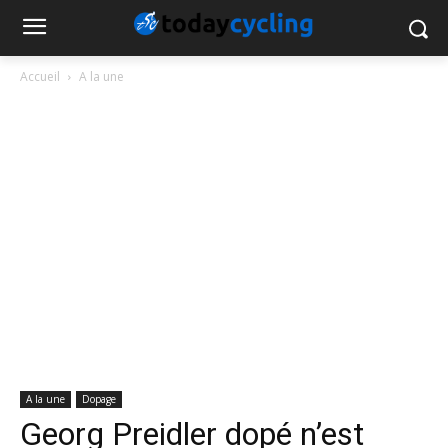
Accueil
A la une
A la une
Dopage
Georg Preidler dopé n’est