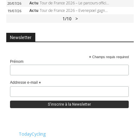
Actu
Tour de France 2026 – Le parcours officiel complet : 21 étapes, profils, carte et dates
20/07/26
Actu
Tour de France 2026 – Evenepoel gagne à Solaison, Vingegaard abandonne, Pogacar toujours en jaune
19/07/26
1
/10
>
Newsletter
*
Champs requis required
Prénom
Addresse e-mail
*
TodayCycling