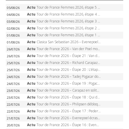
Actu
Tour de France Femmes 2026, étape 5 – Demi Vollering gagne à Belleville, Reusser en jaune, Ferrand-Prévot coule
05/08/26
Actu
Tour de France Femmes 2026, étape 4 – Marlen Reusser écrase le chrono, Ferrand-Prévot en crise
04/08/26
Actu
Tour de France Femmes 2026, étape 3 – Sigrid Haugset en solitaire, 88 km d’échappée, maillot jaune
03/08/26
Actu
Tour de France Femmes 2026, étape 2 – Lorena Wiebes doublé à Genève, Markus héroïque, 7e record
02/08/26
Actu
Tour de France Femmes 2026, étape 1 – Lorena Wiebes intouchable à Lausanne, premier maillot jaune
01/08/26
Actu
Clasica San Sebastian 2026 – Evenepoel recordman, 4e victoire, Carapaz battu au sprint
01/08/26
Actu
Tour de France 2026 – Van der Poel monumental à Paris, Pogacar égale le record des cinq sacres
26/07/26
Actu
Tour de France 2026 – Étape 21 : Van der Poel, Pogacar, qui succédera à Wout van Aert sur les Champs-Elysées ?
26/07/26
Actu
Tour de France 2026 – Richard Carapaz roi des Alpes, doublé et maillot à pois, Seixas perd le podium
25/07/26
Actu
Tour de France 2026 – Étape 20 : L’étape reine, Galibier, Sarenne, Alpe d’Huez, qui succédera à Pogacar ?
25/07/26
Actu
Tour de France 2026 – Tadej Pogacar dompte l’Alpe d’Huez, 5e victoire, record de Pantani pulvérisé
24/07/26
Actu
Tour de France 2026 – Étape 19 : Pogacar peut-il enfin dompter l’Alpe d’Huez ?
24/07/26
Actu
Tour de France 2026 – Carapaz en solitaire à Orcières-Merlette, Paret-Peintre à un point du maillot à pois
23/07/26
Actu
Tour de France 2026 – Étape 18 : Qui domptera Orcières-Merlette, première marche vers l’Alpe d’Huez ?
23/07/26
Actu
Tour de France 2026 – Philipsen débloque son compteur à Voiron, Pedersen en danger pour le maillot vert
22/07/26
Actu
Tour de France 2026 – Étape 17 : Pedersen peut-il verrouiller le maillot vert à Voiron ?
22/07/26
Actu
Tour de France 2026 – Evenepoel écrase le chrono d’Évian, Seixas 4e, Lipowitz abandonne
21/07/26
Actu
Tour de France 2026 – Étape 16 : Evenepoel, Pogacar, Ganna… qui domptera le chrono d’Évian pour redessiner le podium ?
20/07/26