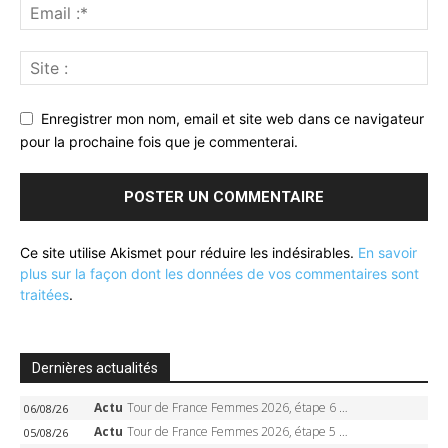
Enregistrer mon nom, email et site web dans ce navigateur
pour la prochaine fois que je commenterai.
Ce site utilise Akismet pour réduire les indésirables.
En savoir
plus sur la façon dont les données de vos commentaires sont
traitées
.
Dernières actualités
Actu
Tour de France Femmes 2026, étape 6 – Kim Le Court-Pienaar gagne à Tournon, Reusser en jaune
06/08/26
Actu
Tour de France Femmes 2026, étape 5 – Demi Vollering gagne à Belleville, Reusser en jaune, Ferrand-Prévot coule
05/08/26