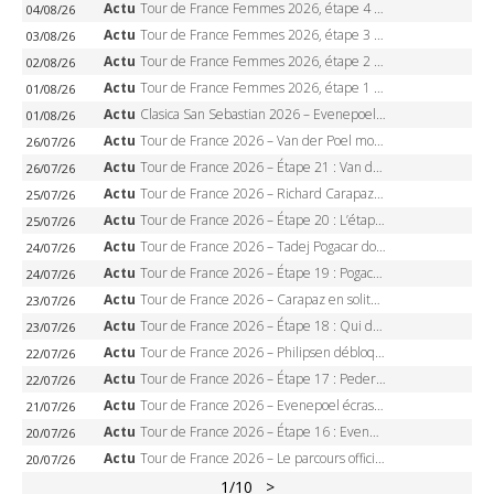
Actu
Tour de France Femmes 2026, étape 4 – Marlen Reusser écrase le chrono, Ferrand-Prévot en crise
04/08/26
Actu
Tour de France Femmes 2026, étape 3 – Sigrid Haugset en solitaire, 88 km d’échappée, maillot jaune
03/08/26
Actu
Tour de France Femmes 2026, étape 2 – Lorena Wiebes doublé à Genève, Markus héroïque, 7e record
02/08/26
Actu
Tour de France Femmes 2026, étape 1 – Lorena Wiebes intouchable à Lausanne, premier maillot jaune
01/08/26
Actu
Clasica San Sebastian 2026 – Evenepoel recordman, 4e victoire, Carapaz battu au sprint
01/08/26
Actu
Tour de France 2026 – Van der Poel monumental à Paris, Pogacar égale le record des cinq sacres
26/07/26
Actu
Tour de France 2026 – Étape 21 : Van der Poel, Pogacar, qui succédera à Wout van Aert sur les Champs-Elysées ?
26/07/26
Actu
Tour de France 2026 – Richard Carapaz roi des Alpes, doublé et maillot à pois, Seixas perd le podium
25/07/26
Actu
Tour de France 2026 – Étape 20 : L’étape reine, Galibier, Sarenne, Alpe d’Huez, qui succédera à Pogacar ?
25/07/26
Actu
Tour de France 2026 – Tadej Pogacar dompte l’Alpe d’Huez, 5e victoire, record de Pantani pulvérisé
24/07/26
Actu
Tour de France 2026 – Étape 19 : Pogacar peut-il enfin dompter l’Alpe d’Huez ?
24/07/26
Actu
Tour de France 2026 – Carapaz en solitaire à Orcières-Merlette, Paret-Peintre à un point du maillot à pois
23/07/26
Actu
Tour de France 2026 – Étape 18 : Qui domptera Orcières-Merlette, première marche vers l’Alpe d’Huez ?
23/07/26
Actu
Tour de France 2026 – Philipsen débloque son compteur à Voiron, Pedersen en danger pour le maillot vert
22/07/26
Actu
Tour de France 2026 – Étape 17 : Pedersen peut-il verrouiller le maillot vert à Voiron ?
22/07/26
Actu
Tour de France 2026 – Evenepoel écrase le chrono d’Évian, Seixas 4e, Lipowitz abandonne
21/07/26
Actu
Tour de France 2026 – Étape 16 : Evenepoel, Pogacar, Ganna… qui domptera le chrono d’Évian pour redessiner le podium ?
20/07/26
Actu
Tour de France 2026 – Le parcours officiel complet : 21 étapes, profils, carte et dates
20/07/26
1
/10
>