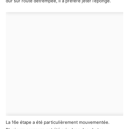
dur sur route détrempée, il a préféré jeter l’éponge.
La 16e étape a été particulièrement mouvementée.