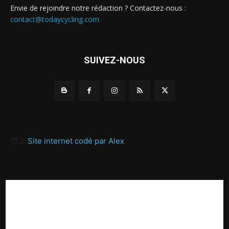
Envie de rejoindre notre rédaction ? Contactez-nous :
contact@todaycycling.com
SUIVEZ-NOUS
🧑‍💻
Site internet codé par Alex
A propos
Contact
Proposer un article
Recrutement / Offres d’emploi
Mentions légales
Politique de confidentialité