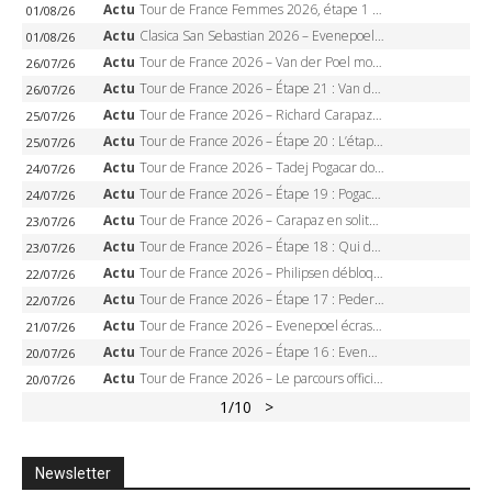
Actu
Tour de France Femmes 2026, étape 1 – Lorena Wiebes intouchable à Lausanne, premier maillot jaune
01/08/26
Actu
Clasica San Sebastian 2026 – Evenepoel recordman, 4e victoire, Carapaz battu au sprint
01/08/26
Actu
Tour de France 2026 – Van der Poel monumental à Paris, Pogacar égale le record des cinq sacres
26/07/26
Actu
Tour de France 2026 – Étape 21 : Van der Poel, Pogacar, qui succédera à Wout van Aert sur les Champs-Elysées ?
26/07/26
Actu
Tour de France 2026 – Richard Carapaz roi des Alpes, doublé et maillot à pois, Seixas perd le podium
25/07/26
Actu
Tour de France 2026 – Étape 20 : L’étape reine, Galibier, Sarenne, Alpe d’Huez, qui succédera à Pogacar ?
25/07/26
Actu
Tour de France 2026 – Tadej Pogacar dompte l’Alpe d’Huez, 5e victoire, record de Pantani pulvérisé
24/07/26
Actu
Tour de France 2026 – Étape 19 : Pogacar peut-il enfin dompter l’Alpe d’Huez ?
24/07/26
Actu
Tour de France 2026 – Carapaz en solitaire à Orcières-Merlette, Paret-Peintre à un point du maillot à pois
23/07/26
Actu
Tour de France 2026 – Étape 18 : Qui domptera Orcières-Merlette, première marche vers l’Alpe d’Huez ?
23/07/26
Actu
Tour de France 2026 – Philipsen débloque son compteur à Voiron, Pedersen en danger pour le maillot vert
22/07/26
Actu
Tour de France 2026 – Étape 17 : Pedersen peut-il verrouiller le maillot vert à Voiron ?
22/07/26
Actu
Tour de France 2026 – Evenepoel écrase le chrono d’Évian, Seixas 4e, Lipowitz abandonne
21/07/26
Actu
Tour de France 2026 – Étape 16 : Evenepoel, Pogacar, Ganna… qui domptera le chrono d’Évian pour redessiner le podium ?
20/07/26
Actu
Tour de France 2026 – Le parcours officiel complet : 21 étapes, profils, carte et dates
20/07/26
1
/10
>
Newsletter