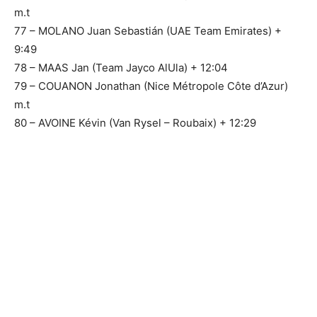
m.t
77 – MOLANO Juan Sebastián (UAE Team Emirates) +
9:49
78 – MAAS Jan (Team Jayco AlUla) + 12:04
79 – COUANON Jonathan (Nice Métropole Côte d’Azur)
m.t
80 – AVOINE Kévin (Van Rysel – Roubaix) + 12:29