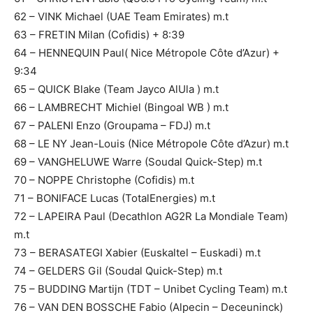
62 – VINK Michael (UAE Team Emirates) m.t
63 – FRETIN Milan (Cofidis) + 8:39
64 – HENNEQUIN Paul( Nice Métropole Côte d’Azur) +
9:34
65 – QUICK Blake (Team Jayco AlUla ) m.t
66 – LAMBRECHT Michiel (Bingoal WB ) m.t
67 – PALENI Enzo (Groupama – FDJ) m.t
68 – LE NY Jean-Louis (Nice Métropole Côte d’Azur) m.t
69 – VANGHELUWE Warre (Soudal Quick-Step) m.t
70 – NOPPE Christophe (Cofidis) m.t
71 – BONIFACE Lucas (TotalEnergies) m.t
72 – LAPEIRA Paul (Decathlon AG2R La Mondiale Team)
m.t
73 – BERASATEGI Xabier (Euskaltel – Euskadi) m.t
74 – GELDERS Gil (Soudal Quick-Step) m.t
75 – BUDDING Martijn (TDT – Unibet Cycling Team) m.t
76 – VAN DEN BOSSCHE Fabio (Alpecin – Deceuninck)