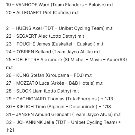
19 – VANHOOF Ward (Team Flanders – Baloise) m.t
20 – ALLEGAERT Piet (Cofidis) m.t
21 – HUENS Axel (TDT – Unibet Cycling Team) m.t
22 – SEGAERT Alec (Lotto Dstny) m.t
23 – FOUCHÉ James (Euskaltel – Euskadi) m.t
24 – O’BRIEN Kelland (Team Jayco AlUla) m.t
25 – DELETTRE Alexandre (St Michel – Mavic – Auber93)
m.t
26 – KÜNG Stefan (Groupama – FDJ) m.t
27 – MOZZATO Luca (Arkéa – B&B Hotels) m.t
28 – SLOCK Liam (Lotto Dstny) m.t
29 – GACHIGNARD Thomas (TotalEnergies ) + 1:13
30 – KIELICH Timo (Alpecin – Deceuninck ) + 1:18
31 – JANSEN Amund Grøndahl (Team Jayco AlUla) m.t
32 – JOHANNINK Jelle (TDT – Unibet Cycling Team) +
1:21