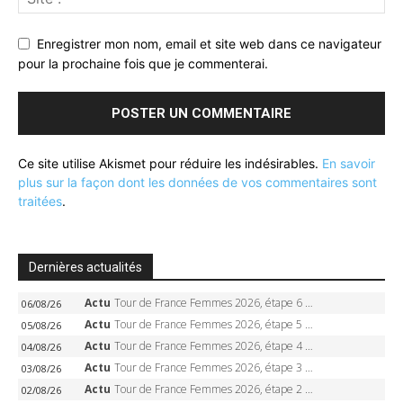
Enregistrer mon nom, email et site web dans ce navigateur
pour la prochaine fois que je commenterai.
Ce site utilise Akismet pour réduire les indésirables.
En savoir
plus sur la façon dont les données de vos commentaires sont
traitées
.
Dernières actualités
Actu
Tour de France Femmes 2026, étape 6 – Kim Le Court-Pienaar gagne à Tournon, Reusser en jaune
06/08/26
Actu
Tour de France Femmes 2026, étape 5 – Demi Vollering gagne à Belleville, Reusser en jaune, Ferrand-Prévot coule
05/08/26
Actu
Tour de France Femmes 2026, étape 4 – Marlen Reusser écrase le chrono, Ferrand-Prévot en crise
04/08/26
Actu
Tour de France Femmes 2026, étape 3 – Sigrid Haugset en solitaire, 88 km d’échappée, maillot jaune
03/08/26
Actu
Tour de France Femmes 2026, étape 2 – Lorena Wiebes doublé à Genève, Markus héroïque, 7e record
02/08/26