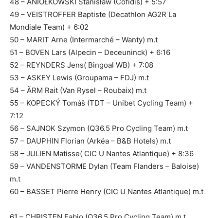
48 – ANIOŁKOWSKI Stanisław (Cofidis) + 5:57
49 – VEISTROFFER Baptiste (Decathlon AG2R La
Mondiale Team) + 6:02
50 – MARIT Arne (Intermarché – Wanty) m.t
51 – BOVEN Lars (Alpecin – Deceuninck) + 6:16
52 – REYNDERS Jens( Bingoal WB) + 7:08
53 – ASKEY Lewis (Groupama – FDJ) m.t
54 – ÄRM Rait (Van Rysel – Roubaix) m.t
55 – KOPECKÝ Tomáš (TDT – Unibet Cycling Team) +
7:12
56 – SAJNOK Szymon (Q36.5 Pro Cycling Team) m.t
57 – DAUPHIN Florian (Arkéa – B&B Hotels) m.t
58 – JULIEN Matisse( CIC U Nantes Atlantique) + 8:36
59 – VANDENSTORME Dylan (Team Flanders – Baloise)
m.t
60 – BASSET Pierre Henry (CIC U Nantes Atlantique) m.t
61 – CHRISTEN Fabio (Q36.5 Pro Cycling Team) m.t