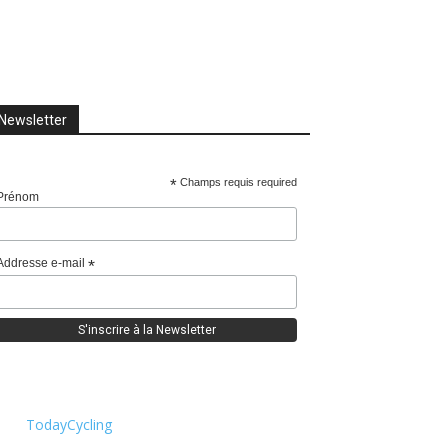
Newsletter
*
Champs requis required
Prénom
Addresse e-mail
*
TodayCycling