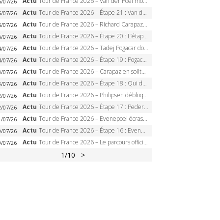
Actu
Tour de France 2026 – Van der Poel monumental à Paris, Pogacar égale le record des cinq sacres
6/07/26
Actu
Tour de France 2026 – Étape 21 : Van der Poel, Pogacar, qui succédera à Wout van Aert sur les Champs-Elysées ?
6/07/26
Actu
Tour de France 2026 – Richard Carapaz roi des Alpes, doublé et maillot à pois, Seixas perd le podium
5/07/26
Actu
Tour de France 2026 – Étape 20 : L’étape reine, Galibier, Sarenne, Alpe d’Huez, qui succédera à Pogacar ?
5/07/26
Actu
Tour de France 2026 – Tadej Pogacar dompte l’Alpe d’Huez, 5e victoire, record de Pantani pulvérisé
4/07/26
Actu
Tour de France 2026 – Étape 19 : Pogacar peut-il enfin dompter l’Alpe d’Huez ?
4/07/26
Actu
Tour de France 2026 – Carapaz en solitaire à Orcières-Merlette, Paret-Peintre à un point du maillot à pois
3/07/26
Actu
Tour de France 2026 – Étape 18 : Qui domptera Orcières-Merlette, première marche vers l’Alpe d’Huez ?
3/07/26
Actu
Tour de France 2026 – Philipsen débloque son compteur à Voiron, Pedersen en danger pour le maillot vert
2/07/26
Actu
Tour de France 2026 – Étape 17 : Pedersen peut-il verrouiller le maillot vert à Voiron ?
2/07/26
Actu
Tour de France 2026 – Evenepoel écrase le chrono d’Évian, Seixas 4e, Lipowitz abandonne
1/07/26
Actu
Tour de France 2026 – Étape 16 : Evenepoel, Pogacar, Ganna… qui domptera le chrono d’Évian pour redessiner le podium ?
0/07/26
Actu
Tour de France 2026 – Le parcours officiel complet : 21 étapes, profils, carte et dates
0/07/26
1
/10
>