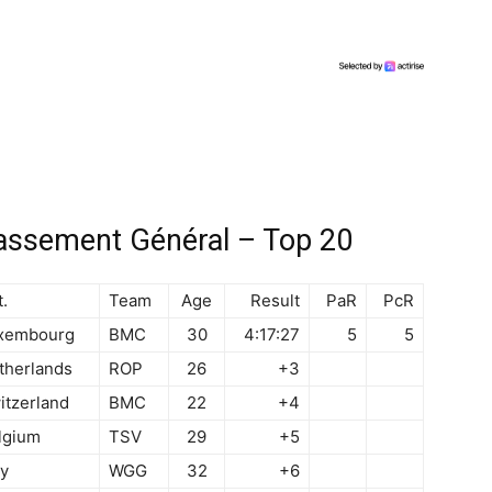
assement Général – Top 20
.
Team
Age
Result
PaR
PcR
xembourg
BMC
30
4:17:27
5
5
therlands
ROP
26
+3
itzerland
BMC
22
+4
lgium
TSV
29
+5
ly
WGG
32
+6