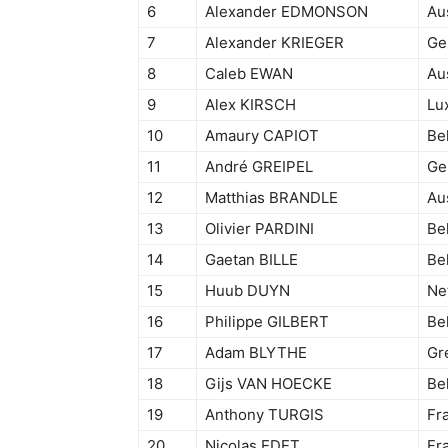
6
Alexander EDMONSON
Aus
7
Alexander KRIEGER
Ge
8
Caleb EWAN
Aus
9
Alex KIRSCH
Lu
10
Amaury CAPIOT
Be
11
André GREIPEL
Ge
12
Matthias BRANDLE
Au
13
Olivier PARDINI
Be
14
Gaetan BILLE
Be
15
Huub DUYN
Ne
16
Philippe GILBERT
Be
17
Adam BLYTHE
Gre
18
Gijs VAN HOECKE
Be
19
Anthony TURGIS
Fr
20
Nicolas EDET
Fr