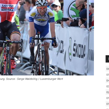
0
0
ourg. Source : Serge Waldbillig / Luxemburger Wort
0
0
0
0
0