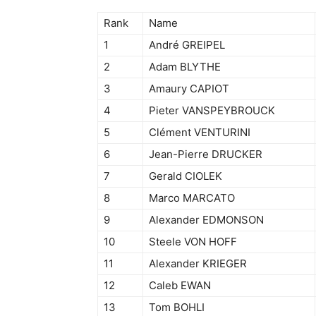
Rank
Name
1
André GREIPEL
2
Adam BLYTHE
3
Amaury CAPIOT
4
Pieter VANSPEYBROUCK
5
Clément VENTURINI
6
Jean-Pierre DRUCKER
7
Gerald CIOLEK
8
Marco MARCATO
9
Alexander EDMONSON
10
Steele VON HOFF
11
Alexander KRIEGER
12
Caleb EWAN
13
Tom BOHLI