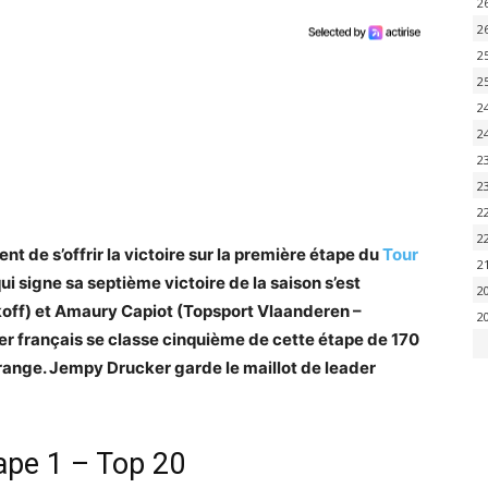
2
2
2
2
2
2
2
2
2
2
t de s’offrir la victoire sur la première étape du
Tour
2
qui signe sa septième victoire de la saison s’est
2
off) et Amaury Capiot (Topsport Vlaanderen –
2
ier français se classe cinquième de cette étape de 170
range. Jempy Drucker garde le maillot de leader
ape 1 – Top 20