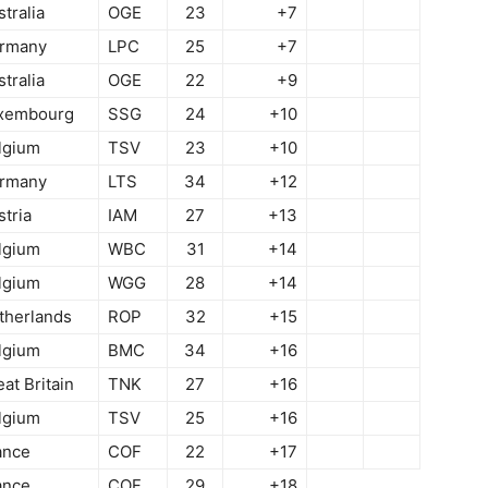
tralia
OGE
23
+7
rmany
LPC
25
+7
tralia
OGE
22
+9
xembourg
SSG
24
+10
lgium
TSV
23
+10
rmany
LTS
34
+12
stria
IAM
27
+13
lgium
WBC
31
+14
lgium
WGG
28
+14
therlands
ROP
32
+15
lgium
BMC
34
+16
at Britain
TNK
27
+16
lgium
TSV
25
+16
ance
COF
22
+17
ance
COF
29
+18