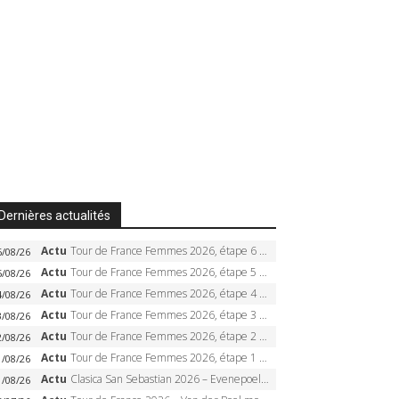
Dernières actualités
Actu
Tour de France Femmes 2026, étape 6 – Kim Le Court-Pienaar gagne à Tournon, Reusser en jaune
6/08/26
Actu
Tour de France Femmes 2026, étape 5 – Demi Vollering gagne à Belleville, Reusser en jaune, Ferrand-Prévot coule
5/08/26
Actu
Tour de France Femmes 2026, étape 4 – Marlen Reusser écrase le chrono, Ferrand-Prévot en crise
4/08/26
Actu
Tour de France Femmes 2026, étape 3 – Sigrid Haugset en solitaire, 88 km d’échappée, maillot jaune
3/08/26
Actu
Tour de France Femmes 2026, étape 2 – Lorena Wiebes doublé à Genève, Markus héroïque, 7e record
2/08/26
Actu
Tour de France Femmes 2026, étape 1 – Lorena Wiebes intouchable à Lausanne, premier maillot jaune
1/08/26
Actu
Clasica San Sebastian 2026 – Evenepoel recordman, 4e victoire, Carapaz battu au sprint
1/08/26