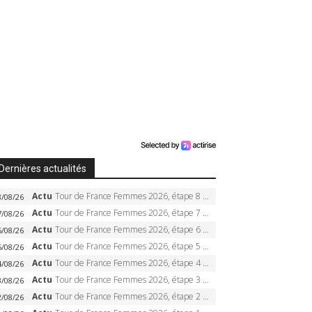
Dernières actualités
Actu
Tour de France Femmes 2026, étape 8 – Demi Vollering gagne à Nice, reprend le jaune, Niewiadoma à 8 secondes
8/08/26
Actu
Tour de France Femmes 2026, étape 7 – Kasia Niewiadoma gagne le Ventoux, maillot jaune, Reusser et Vollering piégées
7/08/26
Actu
Tour de France Femmes 2026, étape 6 – Kim Le Court-Pienaar gagne à Tournon, Reusser en jaune
6/08/26
Actu
Tour de France Femmes 2026, étape 5 – Demi Vollering gagne à Belleville, Reusser en jaune, Ferrand-Prévot coule
5/08/26
Actu
Tour de France Femmes 2026, étape 4 – Marlen Reusser écrase le chrono, Ferrand-Prévot en crise
4/08/26
Actu
Tour de France Femmes 2026, étape 3 – Sigrid Haugset en solitaire, 88 km d’échappée, maillot jaune
3/08/26
Actu
Tour de France Femmes 2026, étape 2 – Lorena Wiebes doublé à Genève, Markus héroïque, 7e record
2/08/26