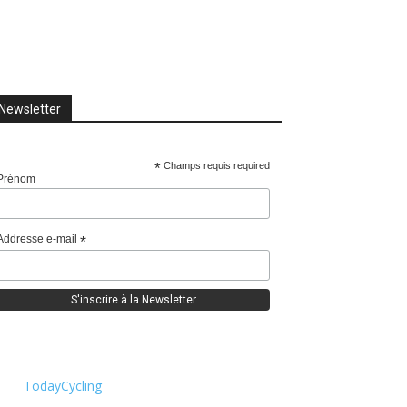
Newsletter
*
Champs requis required
Prénom
Addresse e-mail
*
TodayCycling