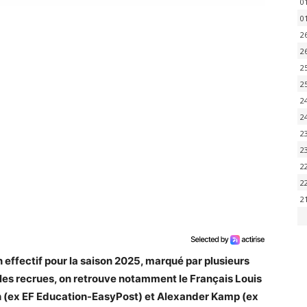
0
0
2
2
2
2
2
2
2
2
2
2
2
effectif pour la saison 2025, marqué par plusieurs
es recrues, on retrouve notamment le Français Louis
h (ex EF Education-EasyPost) et Alexander Kamp (ex