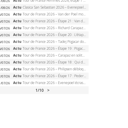
Actu
Tour de France Femmes 2026, étape 1 – Lorena Wiebes intouchable à Lausanne, premier maillot jaune
1/08/26
Actu
Clasica San Sebastian 2026 – Evenepoel recordman, 4e victoire, Carapaz battu au sprint
1/08/26
Actu
Tour de France 2026 – Van der Poel monumental à Paris, Pogacar égale le record des cinq sacres
6/07/26
Actu
Tour de France 2026 – Étape 21 : Van der Poel, Pogacar, qui succédera à Wout van Aert sur les Champs-Elysées ?
6/07/26
Actu
Tour de France 2026 – Richard Carapaz roi des Alpes, doublé et maillot à pois, Seixas perd le podium
5/07/26
Actu
Tour de France 2026 – Étape 20 : L’étape reine, Galibier, Sarenne, Alpe d’Huez, qui succédera à Pogacar ?
5/07/26
Actu
Tour de France 2026 – Tadej Pogacar dompte l’Alpe d’Huez, 5e victoire, record de Pantani pulvérisé
4/07/26
Actu
Tour de France 2026 – Étape 19 : Pogacar peut-il enfin dompter l’Alpe d’Huez ?
4/07/26
Actu
Tour de France 2026 – Carapaz en solitaire à Orcières-Merlette, Paret-Peintre à un point du maillot à pois
3/07/26
Actu
Tour de France 2026 – Étape 18 : Qui domptera Orcières-Merlette, première marche vers l’Alpe d’Huez ?
3/07/26
Actu
Tour de France 2026 – Philipsen débloque son compteur à Voiron, Pedersen en danger pour le maillot vert
2/07/26
Actu
Tour de France 2026 – Étape 17 : Pedersen peut-il verrouiller le maillot vert à Voiron ?
2/07/26
Actu
Tour de France 2026 – Evenepoel écrase le chrono d’Évian, Seixas 4e, Lipowitz abandonne
1/07/26
1
/10
>