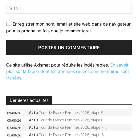
Enregistrer mon nom, email et site web dans ce navigateur
pour la prochaine fois que je commenterai.
Ce site utilise Akismet pour réduire les indésirables.
En savoir
plus sur la façon dont les données de vos commentaires sont
traitées
.
Dernières actualités
Actu
Tour de France Femmes 2026, étape 9 – Demi Vollering sacrée à Nice, 2e Tour, dernière étape en solitaire
09/08/26
Actu
Tour de France Femmes 2026, étape 8 – Demi Vollering gagne à Nice, reprend le jaune, Niewiadoma à 8 secondes
08/08/26
Actu
Tour de France Femmes 2026, étape 7 – Kasia Niewiadoma gagne le Ventoux, maillot jaune, Reusser et Vollering piégées
07/08/26
Actu
Tour de France Femmes 2026, étape 6 – Kim Le Court-Pienaar gagne à Tournon, Reusser en jaune
06/08/26