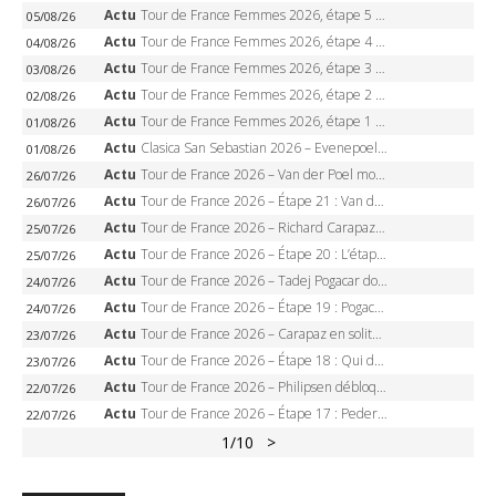
Actu
Tour de France Femmes 2026, étape 5 – Demi Vollering gagne à Belleville, Reusser en jaune, Ferrand-Prévot coule
05/08/26
Actu
Tour de France Femmes 2026, étape 4 – Marlen Reusser écrase le chrono, Ferrand-Prévot en crise
04/08/26
Actu
Tour de France Femmes 2026, étape 3 – Sigrid Haugset en solitaire, 88 km d’échappée, maillot jaune
03/08/26
Actu
Tour de France Femmes 2026, étape 2 – Lorena Wiebes doublé à Genève, Markus héroïque, 7e record
02/08/26
Actu
Tour de France Femmes 2026, étape 1 – Lorena Wiebes intouchable à Lausanne, premier maillot jaune
01/08/26
Actu
Clasica San Sebastian 2026 – Evenepoel recordman, 4e victoire, Carapaz battu au sprint
01/08/26
Actu
Tour de France 2026 – Van der Poel monumental à Paris, Pogacar égale le record des cinq sacres
26/07/26
Actu
Tour de France 2026 – Étape 21 : Van der Poel, Pogacar, qui succédera à Wout van Aert sur les Champs-Elysées ?
26/07/26
Actu
Tour de France 2026 – Richard Carapaz roi des Alpes, doublé et maillot à pois, Seixas perd le podium
25/07/26
Actu
Tour de France 2026 – Étape 20 : L’étape reine, Galibier, Sarenne, Alpe d’Huez, qui succédera à Pogacar ?
25/07/26
Actu
Tour de France 2026 – Tadej Pogacar dompte l’Alpe d’Huez, 5e victoire, record de Pantani pulvérisé
24/07/26
Actu
Tour de France 2026 – Étape 19 : Pogacar peut-il enfin dompter l’Alpe d’Huez ?
24/07/26
Actu
Tour de France 2026 – Carapaz en solitaire à Orcières-Merlette, Paret-Peintre à un point du maillot à pois
23/07/26
Actu
Tour de France 2026 – Étape 18 : Qui domptera Orcières-Merlette, première marche vers l’Alpe d’Huez ?
23/07/26
Actu
Tour de France 2026 – Philipsen débloque son compteur à Voiron, Pedersen en danger pour le maillot vert
22/07/26
Actu
Tour de France 2026 – Étape 17 : Pedersen peut-il verrouiller le maillot vert à Voiron ?
22/07/26
1
/10
>