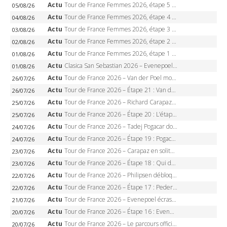
Actu
Tour de France Femmes 2026, étape 5 – Demi Vollering gagne à Belleville, Reusser en jaune, Ferrand-Prévot coule
05/08/26
Actu
Tour de France Femmes 2026, étape 4 – Marlen Reusser écrase le chrono, Ferrand-Prévot en crise
04/08/26
Actu
Tour de France Femmes 2026, étape 3 – Sigrid Haugset en solitaire, 88 km d’échappée, maillot jaune
03/08/26
Actu
Tour de France Femmes 2026, étape 2 – Lorena Wiebes doublé à Genève, Markus héroïque, 7e record
02/08/26
Actu
Tour de France Femmes 2026, étape 1 – Lorena Wiebes intouchable à Lausanne, premier maillot jaune
01/08/26
Actu
Clasica San Sebastian 2026 – Evenepoel recordman, 4e victoire, Carapaz battu au sprint
01/08/26
Actu
Tour de France 2026 – Van der Poel monumental à Paris, Pogacar égale le record des cinq sacres
26/07/26
Actu
Tour de France 2026 – Étape 21 : Van der Poel, Pogacar, qui succédera à Wout van Aert sur les Champs-Elysées ?
26/07/26
Actu
Tour de France 2026 – Richard Carapaz roi des Alpes, doublé et maillot à pois, Seixas perd le podium
25/07/26
Actu
Tour de France 2026 – Étape 20 : L’étape reine, Galibier, Sarenne, Alpe d’Huez, qui succédera à Pogacar ?
25/07/26
Actu
Tour de France 2026 – Tadej Pogacar dompte l’Alpe d’Huez, 5e victoire, record de Pantani pulvérisé
24/07/26
Actu
Tour de France 2026 – Étape 19 : Pogacar peut-il enfin dompter l’Alpe d’Huez ?
24/07/26
Actu
Tour de France 2026 – Carapaz en solitaire à Orcières-Merlette, Paret-Peintre à un point du maillot à pois
23/07/26
Actu
Tour de France 2026 – Étape 18 : Qui domptera Orcières-Merlette, première marche vers l’Alpe d’Huez ?
23/07/26
Actu
Tour de France 2026 – Philipsen débloque son compteur à Voiron, Pedersen en danger pour le maillot vert
22/07/26
Actu
Tour de France 2026 – Étape 17 : Pedersen peut-il verrouiller le maillot vert à Voiron ?
22/07/26
Actu
Tour de France 2026 – Evenepoel écrase le chrono d’Évian, Seixas 4e, Lipowitz abandonne
21/07/26
Actu
Tour de France 2026 – Étape 16 : Evenepoel, Pogacar, Ganna… qui domptera le chrono d’Évian pour redessiner le podium ?
20/07/26
Actu
Tour de France 2026 – Le parcours officiel complet : 21 étapes, profils, carte et dates
20/07/26