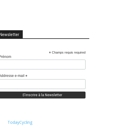
Newsletter
*
Champs requis required
Prénom
Addresse e-mail
*
TodayCycling