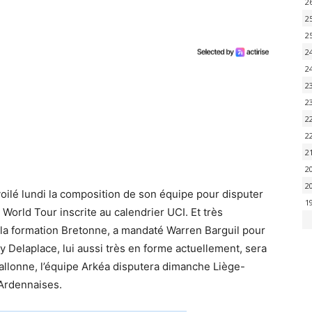
2
2
2
2
2
2
2
2
2
2
2
2
oilé lundi la composition de son équipe pour disputer
1
World Tour inscrite au calendrier UCI. Et très
la formation Bretonne, a mandaté Warren Barguil pour
 Delaplace, lui aussi très en forme actuellement, sera
allonne, l’équipe Arkéa disputera dimanche Liège-
Ardennaises.