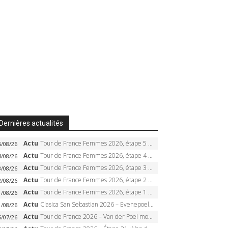
Dernières actualités
Actu
Tour de France Femmes 2026, étape 5 – Demi Vollering gagne à Belleville, Reusser en jaune, Ferrand-Prévot coule
5/08/26
Actu
Tour de France Femmes 2026, étape 4 – Marlen Reusser écrase le chrono, Ferrand-Prévot en crise
4/08/26
Actu
Tour de France Femmes 2026, étape 3 – Sigrid Haugset en solitaire, 88 km d’échappée, maillot jaune
3/08/26
Actu
Tour de France Femmes 2026, étape 2 – Lorena Wiebes doublé à Genève, Markus héroïque, 7e record
2/08/26
Actu
Tour de France Femmes 2026, étape 1 – Lorena Wiebes intouchable à Lausanne, premier maillot jaune
1/08/26
Actu
Clasica San Sebastian 2026 – Evenepoel recordman, 4e victoire, Carapaz battu au sprint
1/08/26
Actu
Tour de France 2026 – Van der Poel monumental à Paris, Pogacar égale le record des cinq sacres
6/07/26