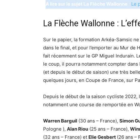
A lire sur le sujet La Flèche Wallonne
:
Le p
La Flèche Wallonne : L’ef
Sur le papier, la formation Arkéa-Samsic ne
dans le final, et pour l’emporter au Mur de H
fait récemment sur le GP Miguel Indurain. Le 
le coup, il pourra notamment compter dans l
(et depuis le début de saison) une très bell
quelques jours, en Coupe de France, sur 
Depuis le début de la saison cycliste 2022, 
notamment une course de remportée en Wo
Warren Barguil
(30 ans – France),
Simon Gu
Pologne ),
Alan Riou
(25 ans – France),
Win
(32 ans – France) et
Elie Gesbert
(26 ans – 