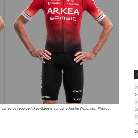
0
0
0
 cartes de l'équipe Arkéa-Samsic sur cette Flèche Wallonne... Photo :
0
0
0
2