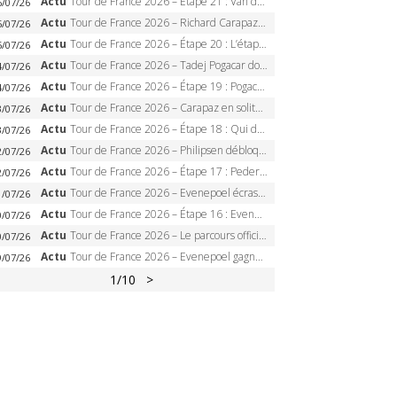
Actu
Tour de France 2026 – Étape 21 : Van der Poel, Pogacar, qui succédera à Wout van Aert sur les Champs-Elysées ?
6/07/26
Actu
Tour de France 2026 – Richard Carapaz roi des Alpes, doublé et maillot à pois, Seixas perd le podium
5/07/26
Actu
Tour de France 2026 – Étape 20 : L’étape reine, Galibier, Sarenne, Alpe d’Huez, qui succédera à Pogacar ?
5/07/26
Actu
Tour de France 2026 – Tadej Pogacar dompte l’Alpe d’Huez, 5e victoire, record de Pantani pulvérisé
4/07/26
Actu
Tour de France 2026 – Étape 19 : Pogacar peut-il enfin dompter l’Alpe d’Huez ?
4/07/26
Actu
Tour de France 2026 – Carapaz en solitaire à Orcières-Merlette, Paret-Peintre à un point du maillot à pois
3/07/26
Actu
Tour de France 2026 – Étape 18 : Qui domptera Orcières-Merlette, première marche vers l’Alpe d’Huez ?
3/07/26
Actu
Tour de France 2026 – Philipsen débloque son compteur à Voiron, Pedersen en danger pour le maillot vert
2/07/26
Actu
Tour de France 2026 – Étape 17 : Pedersen peut-il verrouiller le maillot vert à Voiron ?
2/07/26
Actu
Tour de France 2026 – Evenepoel écrase le chrono d’Évian, Seixas 4e, Lipowitz abandonne
1/07/26
Actu
Tour de France 2026 – Étape 16 : Evenepoel, Pogacar, Ganna… qui domptera le chrono d’Évian pour redessiner le podium ?
0/07/26
Actu
Tour de France 2026 – Le parcours officiel complet : 21 étapes, profils, carte et dates
0/07/26
Actu
Tour de France 2026 – Evenepoel gagne à Solaison, Vingegaard abandonne, Pogacar toujours en jaune
9/07/26
1
/10
>