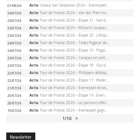
Actu
Clasica San Sebastian 2026 – Evenepoel recordman, 4e victoire, Carapaz battu au sprint
01/08/26
Actu
Tour de France 2026 – Van der Poel monumental à Paris, Pogacar égale le record des cinq sacres
26/07/26
Actu
Tour de France 2026 – Étape 21 : Van der Poel, Pogacar, qui succédera à Wout van Aert sur les Champs-Elysées ?
26/07/26
Actu
Tour de France 2026 – Richard Carapaz roi des Alpes, doublé et maillot à pois, Seixas perd le podium
25/07/26
Actu
Tour de France 2026 – Étape 20 : L’étape reine, Galibier, Sarenne, Alpe d’Huez, qui succédera à Pogacar ?
25/07/26
Actu
Tour de France 2026 – Tadej Pogacar dompte l’Alpe d’Huez, 5e victoire, record de Pantani pulvérisé
24/07/26
Actu
Tour de France 2026 – Étape 19 : Pogacar peut-il enfin dompter l’Alpe d’Huez ?
24/07/26
Actu
Tour de France 2026 – Carapaz en solitaire à Orcières-Merlette, Paret-Peintre à un point du maillot à pois
23/07/26
Actu
Tour de France 2026 – Étape 18 : Qui domptera Orcières-Merlette, première marche vers l’Alpe d’Huez ?
23/07/26
Actu
Tour de France 2026 – Philipsen débloque son compteur à Voiron, Pedersen en danger pour le maillot vert
22/07/26
Actu
Tour de France 2026 – Étape 17 : Pedersen peut-il verrouiller le maillot vert à Voiron ?
22/07/26
Actu
Tour de France 2026 – Evenepoel écrase le chrono d’Évian, Seixas 4e, Lipowitz abandonne
21/07/26
Actu
Tour de France 2026 – Étape 16 : Evenepoel, Pogacar, Ganna… qui domptera le chrono d’Évian pour redessiner le podium ?
20/07/26
Actu
Tour de France 2026 – Le parcours officiel complet : 21 étapes, profils, carte et dates
20/07/26
Actu
Tour de France 2026 – Evenepoel gagne à Solaison, Vingegaard abandonne, Pogacar toujours en jaune
19/07/26
1
/10
>
Newsletter