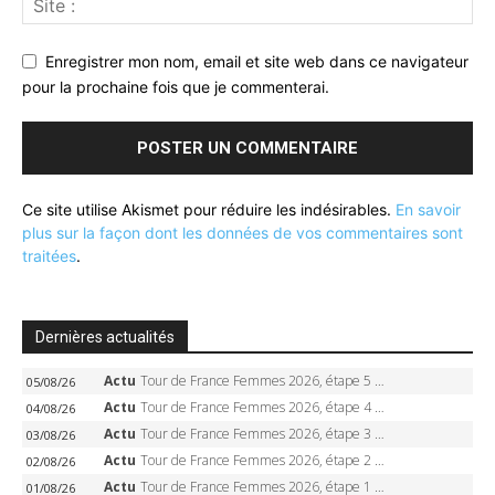
Enregistrer mon nom, email et site web dans ce navigateur
pour la prochaine fois que je commenterai.
Ce site utilise Akismet pour réduire les indésirables.
En savoir
plus sur la façon dont les données de vos commentaires sont
traitées
.
Dernières actualités
Actu
Tour de France Femmes 2026, étape 5 – Demi Vollering gagne à Belleville, Reusser en jaune, Ferrand-Prévot coule
05/08/26
Actu
Tour de France Femmes 2026, étape 4 – Marlen Reusser écrase le chrono, Ferrand-Prévot en crise
04/08/26
Actu
Tour de France Femmes 2026, étape 3 – Sigrid Haugset en solitaire, 88 km d’échappée, maillot jaune
03/08/26
Actu
Tour de France Femmes 2026, étape 2 – Lorena Wiebes doublé à Genève, Markus héroïque, 7e record
02/08/26
Actu
Tour de France Femmes 2026, étape 1 – Lorena Wiebes intouchable à Lausanne, premier maillot jaune
01/08/26