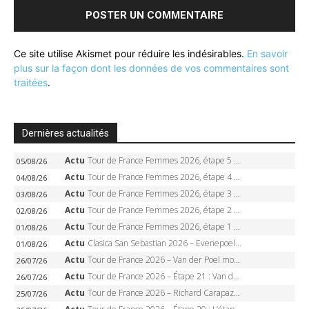
Ce site utilise Akismet pour réduire les indésirables.
En savoir
plus sur la façon dont les données de vos commentaires sont
traitées
.
Dernières actualités
Actu
Tour de France Femmes 2026, étape 5 – Demi Vollering gagne à Belleville, Reusser en jaune, Ferrand-Prévot coule
05/08/26
Actu
Tour de France Femmes 2026, étape 4 – Marlen Reusser écrase le chrono, Ferrand-Prévot en crise
04/08/26
Actu
Tour de France Femmes 2026, étape 3 – Sigrid Haugset en solitaire, 88 km d’échappée, maillot jaune
03/08/26
Actu
Tour de France Femmes 2026, étape 2 – Lorena Wiebes doublé à Genève, Markus héroïque, 7e record
02/08/26
Actu
Tour de France Femmes 2026, étape 1 – Lorena Wiebes intouchable à Lausanne, premier maillot jaune
01/08/26
Actu
Clasica San Sebastian 2026 – Evenepoel recordman, 4e victoire, Carapaz battu au sprint
01/08/26
Actu
Tour de France 2026 – Van der Poel monumental à Paris, Pogacar égale le record des cinq sacres
26/07/26
Actu
Tour de France 2026 – Étape 21 : Van der Poel, Pogacar, qui succédera à Wout van Aert sur les Champs-Elysées ?
26/07/26
Actu
Tour de France 2026 – Richard Carapaz roi des Alpes, doublé et maillot à pois, Seixas perd le podium
25/07/26