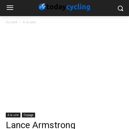
Accueil
A la une
A la une
Dopage
Lance Armstrong