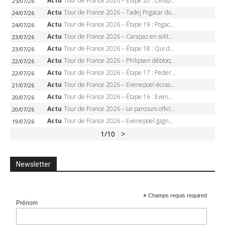
Actu
Tour de France 2026 – Étape 20 : L’étape reine, Galibier, Sarenne, Alpe d’Huez, qui succédera à Pogacar ?
25/07/26
Actu
Tour de France 2026 – Tadej Pogacar dompte l’Alpe d’Huez, 5e victoire, record de Pantani pulvérisé
24/07/26
Actu
Tour de France 2026 – Étape 19 : Pogacar peut-il enfin dompter l’Alpe d’Huez ?
24/07/26
Actu
Tour de France 2026 – Carapaz en solitaire à Orcières-Merlette, Paret-Peintre à un point du maillot à pois
23/07/26
Actu
Tour de France 2026 – Étape 18 : Qui domptera Orcières-Merlette, première marche vers l’Alpe d’Huez ?
23/07/26
Actu
Tour de France 2026 – Philipsen débloque son compteur à Voiron, Pedersen en danger pour le maillot vert
22/07/26
Actu
Tour de France 2026 – Étape 17 : Pedersen peut-il verrouiller le maillot vert à Voiron ?
22/07/26
Actu
Tour de France 2026 – Evenepoel écrase le chrono d’Évian, Seixas 4e, Lipowitz abandonne
21/07/26
Actu
Tour de France 2026 – Étape 16 : Evenepoel, Pogacar, Ganna… qui domptera le chrono d’Évian pour redessiner le podium ?
20/07/26
Actu
Tour de France 2026 – Le parcours officiel complet : 21 étapes, profils, carte et dates
20/07/26
Actu
Tour de France 2026 – Evenepoel gagne à Solaison, Vingegaard abandonne, Pogacar toujours en jaune
19/07/26
1
/10
>
Newsletter
*
Champs requis required
Prénom