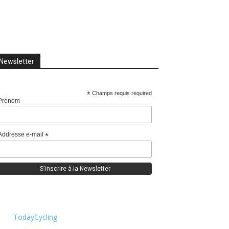
Newsletter
*
Champs requis required
Prénom
Addresse e-mail
*
TodayCycling