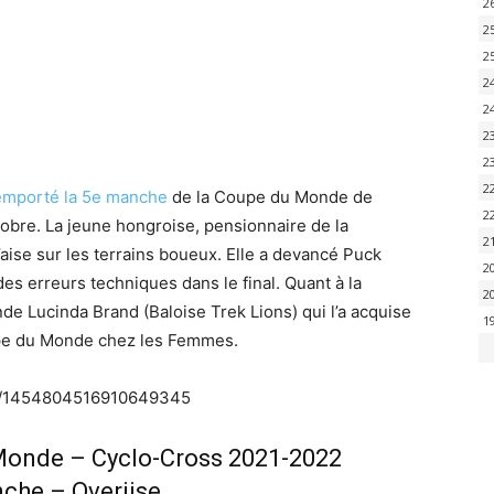
2
2
2
2
2
2
2
2
emporté la 5e manche
de la Coupe du Monde de
2
bre. La jeune hongroise, pensionnaire de la
2
l’aise sur les terrains boueux. Elle a devancé Puck
2
 des erreurs techniques dans le final. Quant à la
2
de Lucinda Brand (Baloise Trek Lions) qui l’a acquise
1
upe du Monde chez les Femmes.
tus/1454804516910649345
onde – Cyclo-Cross 2021-2022
che – Overijse