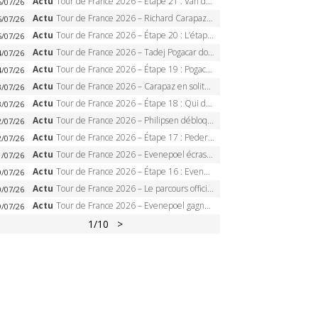
Actu
Tour de France 2026 – Étape 21 : Van der Poel, Pogacar, qui succédera à Wout van Aert sur les Champs-Elysées ?
6/07/26
Actu
Tour de France 2026 – Richard Carapaz roi des Alpes, doublé et maillot à pois, Seixas perd le podium
5/07/26
Actu
Tour de France 2026 – Étape 20 : L’étape reine, Galibier, Sarenne, Alpe d’Huez, qui succédera à Pogacar ?
5/07/26
Actu
Tour de France 2026 – Tadej Pogacar dompte l’Alpe d’Huez, 5e victoire, record de Pantani pulvérisé
4/07/26
Actu
Tour de France 2026 – Étape 19 : Pogacar peut-il enfin dompter l’Alpe d’Huez ?
4/07/26
Actu
Tour de France 2026 – Carapaz en solitaire à Orcières-Merlette, Paret-Peintre à un point du maillot à pois
3/07/26
Actu
Tour de France 2026 – Étape 18 : Qui domptera Orcières-Merlette, première marche vers l’Alpe d’Huez ?
3/07/26
Actu
Tour de France 2026 – Philipsen débloque son compteur à Voiron, Pedersen en danger pour le maillot vert
2/07/26
Actu
Tour de France 2026 – Étape 17 : Pedersen peut-il verrouiller le maillot vert à Voiron ?
2/07/26
Actu
Tour de France 2026 – Evenepoel écrase le chrono d’Évian, Seixas 4e, Lipowitz abandonne
1/07/26
Actu
Tour de France 2026 – Étape 16 : Evenepoel, Pogacar, Ganna… qui domptera le chrono d’Évian pour redessiner le podium ?
0/07/26
Actu
Tour de France 2026 – Le parcours officiel complet : 21 étapes, profils, carte et dates
0/07/26
Actu
Tour de France 2026 – Evenepoel gagne à Solaison, Vingegaard abandonne, Pogacar toujours en jaune
9/07/26
1
/10
>