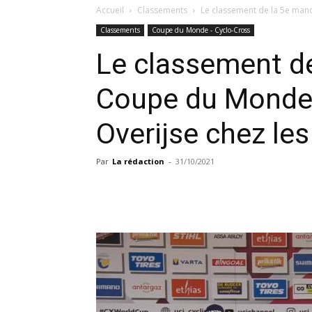
Accueil
Classements
Le classement de la 5e man
Classements
Coupe du Monde - Cyclo-Cross
Le classement de
Coupe du Monde 
Overijse chez l
Par
La rédaction
-
31/10/2021