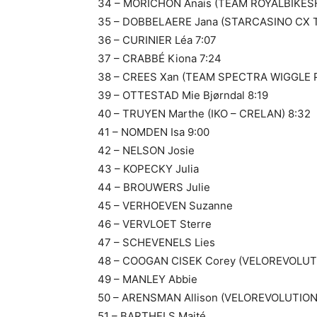
34 – MORICHON Anais (TEAM ROYALBIKES
35 – DOBBELAERE Jana (STARCASINO CX 
36 – CURINIER Léa 7:07
37 – CRABBÉ Kiona 7:24
38 – CREES Xan (TEAM SPECTRA WIGGLE P
39 – OTTESTAD Mie Bjørndal 8:19
40 – TRUYEN Marthe (IKO – CRELAN) 8:32
41 – NOMDEN Isa 9:00
42 – NELSON Josie
43 – KOPECKY Julia
44 – BROUWERS Julie
45 – VERHOEVEN Suzanne
46 – VERVLOET Sterre
47 – SCHEVENELS Lies
48 – COOGAN CISEK Corey (VELOREVOLU
49 – MANLEY Abbie
50 – ARENSMAN Allison (VELOREVOLUTIO
51 – BARTHELS Maité