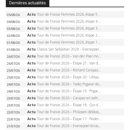
Dernières actualités
Actu
Tour de France Femmes 2026, étape 5 – Demi Vollering gagne à Belleville, Reusser en jaune, Ferrand-Prévot coule
05/08/26
Actu
Tour de France Femmes 2026, étape 4 – Marlen Reusser écrase le chrono, Ferrand-Prévot en crise
04/08/26
Actu
Tour de France Femmes 2026, étape 3 – Sigrid Haugset en solitaire, 88 km d’échappée, maillot jaune
03/08/26
Actu
Tour de France Femmes 2026, étape 2 – Lorena Wiebes doublé à Genève, Markus héroïque, 7e record
02/08/26
Actu
Tour de France Femmes 2026, étape 1 – Lorena Wiebes intouchable à Lausanne, premier maillot jaune
01/08/26
Actu
Clasica San Sebastian 2026 – Evenepoel recordman, 4e victoire, Carapaz battu au sprint
01/08/26
Actu
Tour de France 2026 – Van der Poel monumental à Paris, Pogacar égale le record des cinq sacres
26/07/26
Actu
Tour de France 2026 – Étape 21 : Van der Poel, Pogacar, qui succédera à Wout van Aert sur les Champs-Elysées ?
26/07/26
Actu
Tour de France 2026 – Richard Carapaz roi des Alpes, doublé et maillot à pois, Seixas perd le podium
25/07/26
Actu
Tour de France 2026 – Étape 20 : L’étape reine, Galibier, Sarenne, Alpe d’Huez, qui succédera à Pogacar ?
25/07/26
Actu
Tour de France 2026 – Tadej Pogacar dompte l’Alpe d’Huez, 5e victoire, record de Pantani pulvérisé
24/07/26
Actu
Tour de France 2026 – Étape 19 : Pogacar peut-il enfin dompter l’Alpe d’Huez ?
24/07/26
Actu
Tour de France 2026 – Carapaz en solitaire à Orcières-Merlette, Paret-Peintre à un point du maillot à pois
23/07/26
Actu
Tour de France 2026 – Étape 18 : Qui domptera Orcières-Merlette, première marche vers l’Alpe d’Huez ?
23/07/26
Actu
Tour de France 2026 – Philipsen débloque son compteur à Voiron, Pedersen en danger pour le maillot vert
22/07/26
Actu
Tour de France 2026 – Étape 17 : Pedersen peut-il verrouiller le maillot vert à Voiron ?
22/07/26
Actu
Tour de France 2026 – Evenepoel écrase le chrono d’Évian, Seixas 4e, Lipowitz abandonne
21/07/26