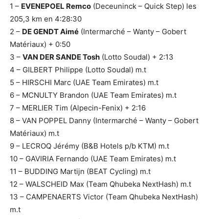
1 –
EVENEPOEL Remco
(Deceuninck – Quick Step) les
205,3 km en 4:28:30
2 –
DE GENDT Aimé
(Intermarché – Wanty – Gobert
Matériaux) + 0:50
3 –
VAN DER SANDE Tosh
(Lotto Soudal) + 2:13
4 – GILBERT Philippe (Lotto Soudal) m.t
5 – HIRSCHI Marc (UAE Team Emirates) m.t
6 – MCNULTY Brandon (UAE Team Emirates) m.t
7 – MERLIER Tim (Alpecin-Fenix) + 2:16
8 – VAN POPPEL Danny (Intermarché – Wanty – Gobert
Matériaux) m.t
9 – LECROQ Jérémy (B&B Hotels p/b KTM) m.t
10 – GAVIRIA Fernando (UAE Team Emirates) m.t
11 – BUDDING Martijn (BEAT Cycling) m.t
12 – WALSCHEID Max (Team Qhubeka NextHash) m.t
13 – CAMPENAERTS Victor (Team Qhubeka NextHash)
m.t