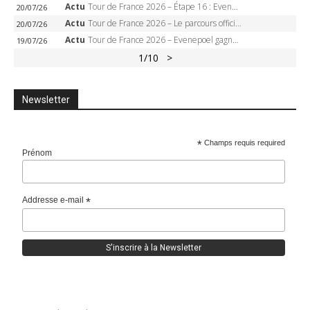
Actu
Tour de France 2026 – Étape 16 : Evenepoel, Pogacar, Ganna… qui domptera le chrono d’Évian pour redessiner le podium ?
20/07/26
Actu
Tour de France 2026 – Le parcours officiel complet : 21 étapes, profils, carte et dates
20/07/26
Actu
Tour de France 2026 – Evenepoel gagne à Solaison, Vingegaard abandonne, Pogacar toujours en jaune
19/07/26
1
/10
>
Newsletter
*
Champs requis required
Prénom
Addresse e-mail
*