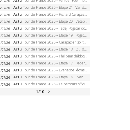
Actu
Tour de France 2026 – Van der Poel monumental à Paris, Pogacar égale le record des cinq sacres
6/07/26
Actu
Tour de France 2026 – Étape 21 : Van der Poel, Pogacar, qui succédera à Wout van Aert sur les Champs-Elysées ?
6/07/26
Actu
Tour de France 2026 – Richard Carapaz roi des Alpes, doublé et maillot à pois, Seixas perd le podium
5/07/26
Actu
Tour de France 2026 – Étape 20 : L’étape reine, Galibier, Sarenne, Alpe d’Huez, qui succédera à Pogacar ?
5/07/26
Actu
Tour de France 2026 – Tadej Pogacar dompte l’Alpe d’Huez, 5e victoire, record de Pantani pulvérisé
4/07/26
Actu
Tour de France 2026 – Étape 19 : Pogacar peut-il enfin dompter l’Alpe d’Huez ?
4/07/26
Actu
Tour de France 2026 – Carapaz en solitaire à Orcières-Merlette, Paret-Peintre à un point du maillot à pois
3/07/26
Actu
Tour de France 2026 – Étape 18 : Qui domptera Orcières-Merlette, première marche vers l’Alpe d’Huez ?
3/07/26
Actu
Tour de France 2026 – Philipsen débloque son compteur à Voiron, Pedersen en danger pour le maillot vert
2/07/26
Actu
Tour de France 2026 – Étape 17 : Pedersen peut-il verrouiller le maillot vert à Voiron ?
2/07/26
Actu
Tour de France 2026 – Evenepoel écrase le chrono d’Évian, Seixas 4e, Lipowitz abandonne
1/07/26
Actu
Tour de France 2026 – Étape 16 : Evenepoel, Pogacar, Ganna… qui domptera le chrono d’Évian pour redessiner le podium ?
0/07/26
Actu
Tour de France 2026 – Le parcours officiel complet : 21 étapes, profils, carte et dates
0/07/26
1
/10
>