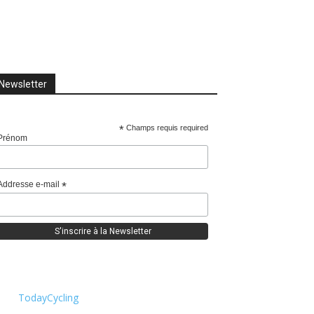
Newsletter
*
Champs requis required
Prénom
Addresse e-mail
*
TodayCycling