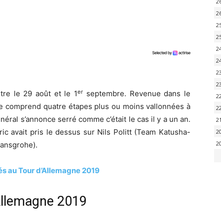
2
2
2
2
2
2
2
2
er
tre le 29 août et le 1
septembre. Revenue dans le
2
uve comprend quatre étapes plus ou moins vallonnées à
2
énéral s’annonce serré comme c’était le cas il y a un an.
2
c avait pris le dessus sur Nils Politt (Team Katusha-
2
2
Hansgrohe).
és au Tour d’Allemagne 2019
’Allemagne 2019