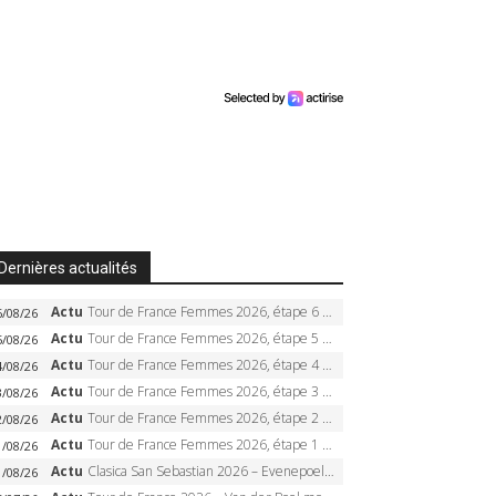
Dernières actualités
Actu
Tour de France Femmes 2026, étape 6 – Kim Le Court-Pienaar gagne à Tournon, Reusser en jaune
6/08/26
Actu
Tour de France Femmes 2026, étape 5 – Demi Vollering gagne à Belleville, Reusser en jaune, Ferrand-Prévot coule
5/08/26
Actu
Tour de France Femmes 2026, étape 4 – Marlen Reusser écrase le chrono, Ferrand-Prévot en crise
4/08/26
Actu
Tour de France Femmes 2026, étape 3 – Sigrid Haugset en solitaire, 88 km d’échappée, maillot jaune
3/08/26
Actu
Tour de France Femmes 2026, étape 2 – Lorena Wiebes doublé à Genève, Markus héroïque, 7e record
2/08/26
Actu
Tour de France Femmes 2026, étape 1 – Lorena Wiebes intouchable à Lausanne, premier maillot jaune
1/08/26
Actu
Clasica San Sebastian 2026 – Evenepoel recordman, 4e victoire, Carapaz battu au sprint
1/08/26