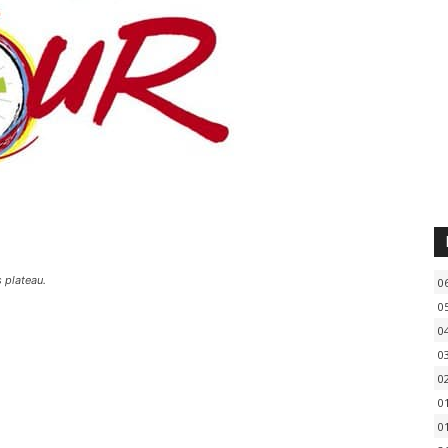
 plateau.
0
0
0
0
0
0
0