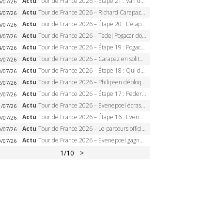
Actu
Tour de France 2026 – Étape 21 : Van der Poel, Pogacar, qui succédera à Wout van Aert sur les Champs-Elysées ?
6/07/26
Actu
Tour de France 2026 – Richard Carapaz roi des Alpes, doublé et maillot à pois, Seixas perd le podium
5/07/26
Actu
Tour de France 2026 – Étape 20 : L’étape reine, Galibier, Sarenne, Alpe d’Huez, qui succédera à Pogacar ?
5/07/26
Actu
Tour de France 2026 – Tadej Pogacar dompte l’Alpe d’Huez, 5e victoire, record de Pantani pulvérisé
4/07/26
Actu
Tour de France 2026 – Étape 19 : Pogacar peut-il enfin dompter l’Alpe d’Huez ?
4/07/26
Actu
Tour de France 2026 – Carapaz en solitaire à Orcières-Merlette, Paret-Peintre à un point du maillot à pois
3/07/26
Actu
Tour de France 2026 – Étape 18 : Qui domptera Orcières-Merlette, première marche vers l’Alpe d’Huez ?
3/07/26
Actu
Tour de France 2026 – Philipsen débloque son compteur à Voiron, Pedersen en danger pour le maillot vert
2/07/26
Actu
Tour de France 2026 – Étape 17 : Pedersen peut-il verrouiller le maillot vert à Voiron ?
2/07/26
Actu
Tour de France 2026 – Evenepoel écrase le chrono d’Évian, Seixas 4e, Lipowitz abandonne
1/07/26
Actu
Tour de France 2026 – Étape 16 : Evenepoel, Pogacar, Ganna… qui domptera le chrono d’Évian pour redessiner le podium ?
0/07/26
Actu
Tour de France 2026 – Le parcours officiel complet : 21 étapes, profils, carte et dates
0/07/26
Actu
Tour de France 2026 – Evenepoel gagne à Solaison, Vingegaard abandonne, Pogacar toujours en jaune
9/07/26
1
/10
>