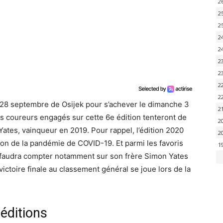
2
2
2
2
2
2
2
2
2
i 28 septembre de Osijek pour s’achever le dimanche 3
2
es coureurs engagés sur cette 6e édition tenteront de
2
ates, vainqueur en 2019. Pour rappel, l’édition 2020
2
son de la pandémie de COVID-19. Et parmi les favoris
1
il faudra compter notamment sur son frère Simon Yates
victoire finale au classement général se joue lors de la
éditions