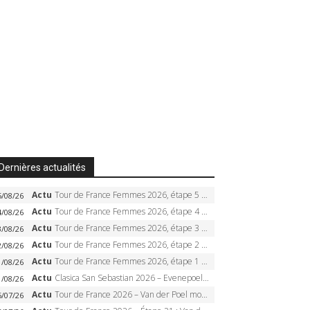
Dernières actualités
Actu
Tour de France Femmes 2026, étape 5 – Demi Vollering gagne à Belleville, Reusser en jaune, Ferrand-Prévot coule
5/08/26
Actu
Tour de France Femmes 2026, étape 4 – Marlen Reusser écrase le chrono, Ferrand-Prévot en crise
4/08/26
Actu
Tour de France Femmes 2026, étape 3 – Sigrid Haugset en solitaire, 88 km d’échappée, maillot jaune
3/08/26
Actu
Tour de France Femmes 2026, étape 2 – Lorena Wiebes doublé à Genève, Markus héroïque, 7e record
2/08/26
Actu
Tour de France Femmes 2026, étape 1 – Lorena Wiebes intouchable à Lausanne, premier maillot jaune
1/08/26
Actu
Clasica San Sebastian 2026 – Evenepoel recordman, 4e victoire, Carapaz battu au sprint
1/08/26
Actu
Tour de France 2026 – Van der Poel monumental à Paris, Pogacar égale le record des cinq sacres
6/07/26