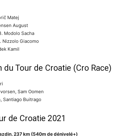
rič Matej
Jensen August
 3. Modolo Sacha
. Nizzolo Giacomo
dek Kamil
on du Tour de Croatie (Cro Race)
ri
Halvorsen, Sam Oomen
, Santiago Buitrago
our de Croatie 2021
arazdin, 237 km (540m de dénivelé+)