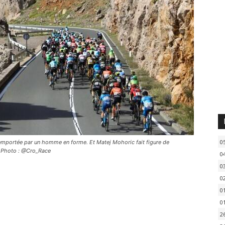
0
 remportée par un homme en forme. Et Matej Mohoric fait figure de
. Photo : @Cro_Race
0
0
0
0
0
2