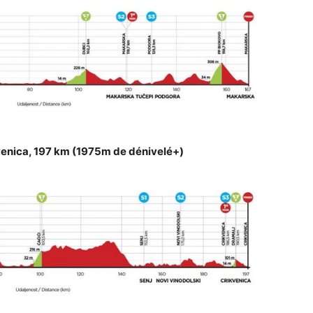
kvenica, 197 km (1975m de dénivelé+)