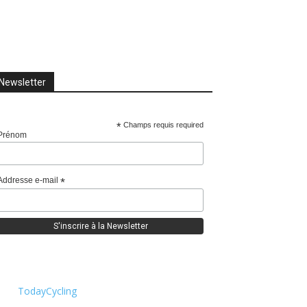
Newsletter
*
Champs requis required
Prénom
Addresse e-mail
*
TodayCycling