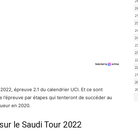
2
2
2
2
2
2
2
2
2
2
2
2
 2022, épreuve 2.1 du calendrier UCI. Et ce sont
2
 l’épreuve par étapes qui tenteront de succéder au
queur en 2020.
sur le Saudi Tour 2022