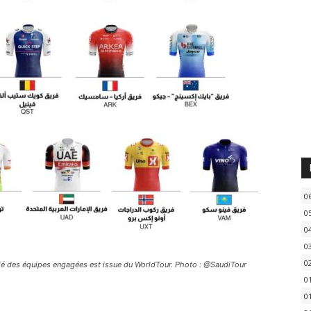
0
0
0
0
0
itié des équipes engagées est issue du WorldTour. Photo : @SaudiTour
0
0