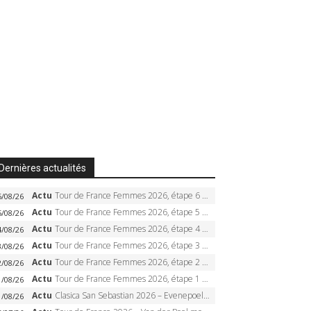
Dernières actualités
Actu
Tour de France Femmes 2026, étape 6 – Kim Le Court-Pienaar gagne à Tournon, Reusser en jaune
6/08/26
Actu
Tour de France Femmes 2026, étape 5 – Demi Vollering gagne à Belleville, Reusser en jaune, Ferrand-Prévot coule
5/08/26
Actu
Tour de France Femmes 2026, étape 4 – Marlen Reusser écrase le chrono, Ferrand-Prévot en crise
4/08/26
Actu
Tour de France Femmes 2026, étape 3 – Sigrid Haugset en solitaire, 88 km d’échappée, maillot jaune
3/08/26
Actu
Tour de France Femmes 2026, étape 2 – Lorena Wiebes doublé à Genève, Markus héroïque, 7e record
2/08/26
Actu
Tour de France Femmes 2026, étape 1 – Lorena Wiebes intouchable à Lausanne, premier maillot jaune
1/08/26
Actu
Clasica San Sebastian 2026 – Evenepoel recordman, 4e victoire, Carapaz battu au sprint
1/08/26