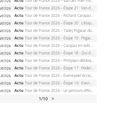
Actu
Tour de France 2026 – Van der Poel monumental à Paris, Pogacar égale le record des cinq sacres
6/07/26
Actu
Tour de France 2026 – Étape 21 : Van der Poel, Pogacar, qui succédera à Wout van Aert sur les Champs-Elysées ?
6/07/26
Actu
Tour de France 2026 – Richard Carapaz roi des Alpes, doublé et maillot à pois, Seixas perd le podium
5/07/26
Actu
Tour de France 2026 – Étape 20 : L’étape reine, Galibier, Sarenne, Alpe d’Huez, qui succédera à Pogacar ?
5/07/26
Actu
Tour de France 2026 – Tadej Pogacar dompte l’Alpe d’Huez, 5e victoire, record de Pantani pulvérisé
4/07/26
Actu
Tour de France 2026 – Étape 19 : Pogacar peut-il enfin dompter l’Alpe d’Huez ?
4/07/26
Actu
Tour de France 2026 – Carapaz en solitaire à Orcières-Merlette, Paret-Peintre à un point du maillot à pois
3/07/26
Actu
Tour de France 2026 – Étape 18 : Qui domptera Orcières-Merlette, première marche vers l’Alpe d’Huez ?
3/07/26
Actu
Tour de France 2026 – Philipsen débloque son compteur à Voiron, Pedersen en danger pour le maillot vert
2/07/26
Actu
Tour de France 2026 – Étape 17 : Pedersen peut-il verrouiller le maillot vert à Voiron ?
2/07/26
Actu
Tour de France 2026 – Evenepoel écrase le chrono d’Évian, Seixas 4e, Lipowitz abandonne
1/07/26
Actu
Tour de France 2026 – Étape 16 : Evenepoel, Pogacar, Ganna… qui domptera le chrono d’Évian pour redessiner le podium ?
0/07/26
Actu
Tour de France 2026 – Le parcours officiel complet : 21 étapes, profils, carte et dates
0/07/26
1
/10
>