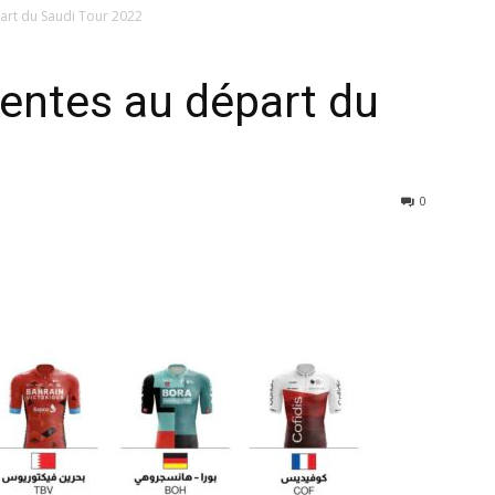
art du Saudi Tour 2022
entes au départ du
0