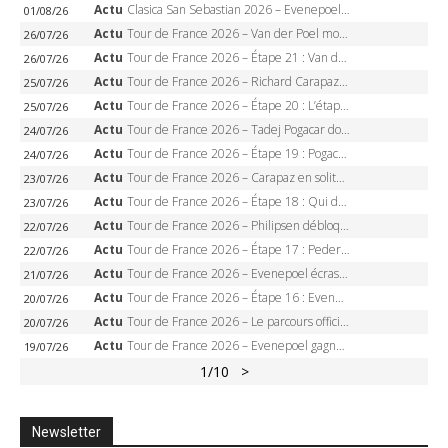
Actu
Clasica San Sebastian 2026 – Evenepoel recordman, 4e victoire, Carapaz battu au sprint
01/08/26
Actu
Tour de France 2026 – Van der Poel monumental à Paris, Pogacar égale le record des cinq sacres
26/07/26
Actu
Tour de France 2026 – Étape 21 : Van der Poel, Pogacar, qui succédera à Wout van Aert sur les Champs-Elysées ?
26/07/26
Actu
Tour de France 2026 – Richard Carapaz roi des Alpes, doublé et maillot à pois, Seixas perd le podium
25/07/26
Actu
Tour de France 2026 – Étape 20 : L’étape reine, Galibier, Sarenne, Alpe d’Huez, qui succédera à Pogacar ?
25/07/26
Actu
Tour de France 2026 – Tadej Pogacar dompte l’Alpe d’Huez, 5e victoire, record de Pantani pulvérisé
24/07/26
Actu
Tour de France 2026 – Étape 19 : Pogacar peut-il enfin dompter l’Alpe d’Huez ?
24/07/26
Actu
Tour de France 2026 – Carapaz en solitaire à Orcières-Merlette, Paret-Peintre à un point du maillot à pois
23/07/26
Actu
Tour de France 2026 – Étape 18 : Qui domptera Orcières-Merlette, première marche vers l’Alpe d’Huez ?
23/07/26
Actu
Tour de France 2026 – Philipsen débloque son compteur à Voiron, Pedersen en danger pour le maillot vert
22/07/26
Actu
Tour de France 2026 – Étape 17 : Pedersen peut-il verrouiller le maillot vert à Voiron ?
22/07/26
Actu
Tour de France 2026 – Evenepoel écrase le chrono d’Évian, Seixas 4e, Lipowitz abandonne
21/07/26
Actu
Tour de France 2026 – Étape 16 : Evenepoel, Pogacar, Ganna… qui domptera le chrono d’Évian pour redessiner le podium ?
20/07/26
Actu
Tour de France 2026 – Le parcours officiel complet : 21 étapes, profils, carte et dates
20/07/26
Actu
Tour de France 2026 – Evenepoel gagne à Solaison, Vingegaard abandonne, Pogacar toujours en jaune
19/07/26
1
/10
>
Newsletter