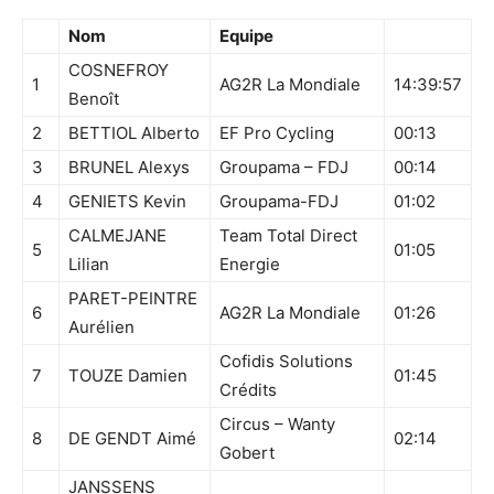
Nom
Equipe
COSNEFROY
1
AG2R La Mondiale
14:39:57
Benoît
2
BETTIOL Alberto
EF Pro Cycling
00:13
3
BRUNEL Alexys
Groupama – FDJ
00:14
4
GENIETS Kevin
Groupama-FDJ
01:02
CALMEJANE
Team Total Direct
5
01:05
Lilian
Energie
PARET-PEINTRE
6
AG2R La Mondiale
01:26
Aurélien
Cofidis Solutions
7
TOUZE Damien
01:45
Crédits
Circus – Wanty
8
DE GENDT Aimé
02:14
Gobert
JANSSENS