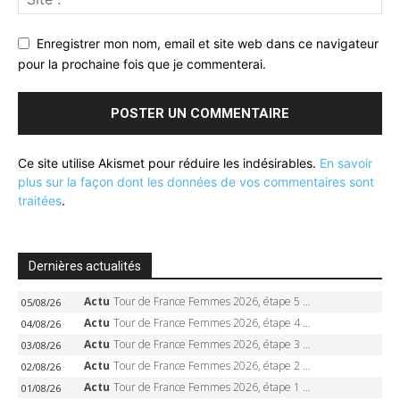
Enregistrer mon nom, email et site web dans ce navigateur
pour la prochaine fois que je commenterai.
Ce site utilise Akismet pour réduire les indésirables.
En savoir
plus sur la façon dont les données de vos commentaires sont
traitées
.
Dernières actualités
Actu
Tour de France Femmes 2026, étape 5 – Demi Vollering gagne à Belleville, Reusser en jaune, Ferrand-Prévot coule
05/08/26
Actu
Tour de France Femmes 2026, étape 4 – Marlen Reusser écrase le chrono, Ferrand-Prévot en crise
04/08/26
Actu
Tour de France Femmes 2026, étape 3 – Sigrid Haugset en solitaire, 88 km d’échappée, maillot jaune
03/08/26
Actu
Tour de France Femmes 2026, étape 2 – Lorena Wiebes doublé à Genève, Markus héroïque, 7e record
02/08/26
Actu
Tour de France Femmes 2026, étape 1 – Lorena Wiebes intouchable à Lausanne, premier maillot jaune
01/08/26