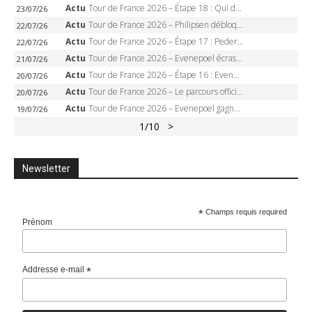
Actu
Tour de France 2026 – Étape 18 : Qui domptera Orcières-Merlette, première marche vers l’Alpe d’Huez ?
23/07/26
Actu
Tour de France 2026 – Philipsen débloque son compteur à Voiron, Pedersen en danger pour le maillot vert
22/07/26
Actu
Tour de France 2026 – Étape 17 : Pedersen peut-il verrouiller le maillot vert à Voiron ?
22/07/26
Actu
Tour de France 2026 – Evenepoel écrase le chrono d’Évian, Seixas 4e, Lipowitz abandonne
21/07/26
Actu
Tour de France 2026 – Étape 16 : Evenepoel, Pogacar, Ganna… qui domptera le chrono d’Évian pour redessiner le podium ?
20/07/26
Actu
Tour de France 2026 – Le parcours officiel complet : 21 étapes, profils, carte et dates
20/07/26
Actu
Tour de France 2026 – Evenepoel gagne à Solaison, Vingegaard abandonne, Pogacar toujours en jaune
19/07/26
1
/10
>
Newsletter
*
Champs requis required
Prénom
Addresse e-mail
*