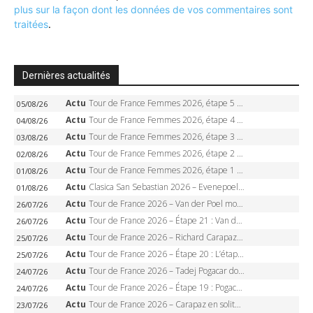
plus sur la façon dont les données de vos commentaires sont
traitées
.
Dernières actualités
Actu
Tour de France Femmes 2026, étape 5 – Demi Vollering gagne à Belleville, Reusser en jaune, Ferrand-Prévot coule
05/08/26
Actu
Tour de France Femmes 2026, étape 4 – Marlen Reusser écrase le chrono, Ferrand-Prévot en crise
04/08/26
Actu
Tour de France Femmes 2026, étape 3 – Sigrid Haugset en solitaire, 88 km d’échappée, maillot jaune
03/08/26
Actu
Tour de France Femmes 2026, étape 2 – Lorena Wiebes doublé à Genève, Markus héroïque, 7e record
02/08/26
Actu
Tour de France Femmes 2026, étape 1 – Lorena Wiebes intouchable à Lausanne, premier maillot jaune
01/08/26
Actu
Clasica San Sebastian 2026 – Evenepoel recordman, 4e victoire, Carapaz battu au sprint
01/08/26
Actu
Tour de France 2026 – Van der Poel monumental à Paris, Pogacar égale le record des cinq sacres
26/07/26
Actu
Tour de France 2026 – Étape 21 : Van der Poel, Pogacar, qui succédera à Wout van Aert sur les Champs-Elysées ?
26/07/26
Actu
Tour de France 2026 – Richard Carapaz roi des Alpes, doublé et maillot à pois, Seixas perd le podium
25/07/26
Actu
Tour de France 2026 – Étape 20 : L’étape reine, Galibier, Sarenne, Alpe d’Huez, qui succédera à Pogacar ?
25/07/26
Actu
Tour de France 2026 – Tadej Pogacar dompte l’Alpe d’Huez, 5e victoire, record de Pantani pulvérisé
24/07/26
Actu
Tour de France 2026 – Étape 19 : Pogacar peut-il enfin dompter l’Alpe d’Huez ?
24/07/26
Actu
Tour de France 2026 – Carapaz en solitaire à Orcières-Merlette, Paret-Peintre à un point du maillot à pois
23/07/26