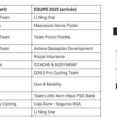
art)
EQUIPE 2025 (arrivée)
 Team
Li Ning Star
s
Mazowsze Serce Polski
 Team
Team Picnic PostNL
 Team
Astana Qazaqstan Development
Roojai Insurance
us
CCACHE & BODYWRAP
Q36.5 Pro Cycling Team
Uno-X Mobility
Team Lotto Kern-Haus PSD Bank
y Cycling
Caja Rura – Seguros RGA
Li Ning Star