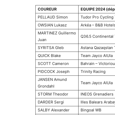
COUREUR
EQUIPE 2024 (dép
PELLAUD Simon
Tudor Pro Cycling
OWSIAN Lukasz
Arkéa – B&B Hotel
MARTINEZ Guillermo
Q36.5 Continental
Juan
SYRITSA Gleb
Astana Qazaqstan
QUICK Blake
Team Jayco AlUla
SCOTT Cameron
Bahrain – Victorio
PIDCOCK Joseph
Trinity Racing
JANSEN Amund
Team Jayco AlUla
Grondahl
STORM Theodor
INEOS Grenadiers
DARDER Sergi
Illes Balears Araba
SALBY Alexander
Bingoal WB