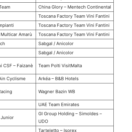
 Team
China Glory – Mentech Continental
Toscana Factory Team Vini Fantini
mpianti
Toscana Factory Team Vini Fantini
– Multicar Amarù
Toscana Factory Team Vini Fantini
ech
Sabgal / Anicolor
i
Sabgal / Anicolor
ni CSF – Faizanè
Team Polti VisitMalta
Ain Cyclisme
Arkéa – B&B Hotels
Racing
Wagner Bazin WB
UAE Team Emirates
GI Group Holding – Simoldes –
 Junior
UDO
Tarteletto – Isorex