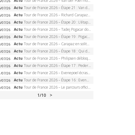
Actu
Tour de France 2026 – Van der Poel monumental à Paris, Pogacar égale le record des cinq sacres
6/07/26
Actu
Tour de France 2026 – Étape 21 : Van der Poel, Pogacar, qui succédera à Wout van Aert sur les Champs-Elysées ?
6/07/26
Actu
Tour de France 2026 – Richard Carapaz roi des Alpes, doublé et maillot à pois, Seixas perd le podium
5/07/26
Actu
Tour de France 2026 – Étape 20 : L’étape reine, Galibier, Sarenne, Alpe d’Huez, qui succédera à Pogacar ?
5/07/26
Actu
Tour de France 2026 – Tadej Pogacar dompte l’Alpe d’Huez, 5e victoire, record de Pantani pulvérisé
4/07/26
Actu
Tour de France 2026 – Étape 19 : Pogacar peut-il enfin dompter l’Alpe d’Huez ?
4/07/26
Actu
Tour de France 2026 – Carapaz en solitaire à Orcières-Merlette, Paret-Peintre à un point du maillot à pois
3/07/26
Actu
Tour de France 2026 – Étape 18 : Qui domptera Orcières-Merlette, première marche vers l’Alpe d’Huez ?
3/07/26
Actu
Tour de France 2026 – Philipsen débloque son compteur à Voiron, Pedersen en danger pour le maillot vert
2/07/26
Actu
Tour de France 2026 – Étape 17 : Pedersen peut-il verrouiller le maillot vert à Voiron ?
2/07/26
Actu
Tour de France 2026 – Evenepoel écrase le chrono d’Évian, Seixas 4e, Lipowitz abandonne
1/07/26
Actu
Tour de France 2026 – Étape 16 : Evenepoel, Pogacar, Ganna… qui domptera le chrono d’Évian pour redessiner le podium ?
0/07/26
Actu
Tour de France 2026 – Le parcours officiel complet : 21 étapes, profils, carte et dates
0/07/26
1
/10
>