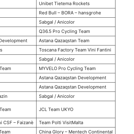
Unibet Tietema Rockets
Red Bull – BORA – hansgrohe
Sabgal / Anicolor
Q36.5 Pro Cycling Team
 Development
Astana Qazaqstan Team
us
Toscana Factory Team Vini Fantini
Sabgal / Anicolor
 Team
MYVELO Pro Cycling Team
Astana Qazaqstan Development
Astana Qazaqstan Development
azin
Sabgal / Anicolor
 Team
JCL Team UKYO
ni CSF – Faizanè
Team Polti VisitMalta
 Team
China Glory – Mentech Continental