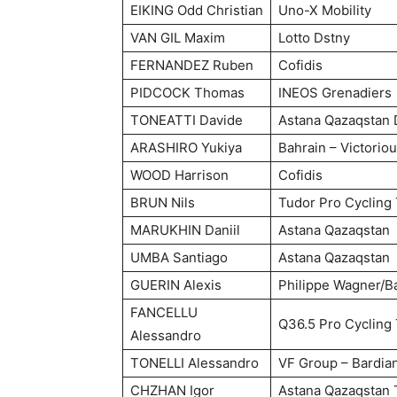
EIKING Odd Christian
Uno-X Mobility
VAN GIL Maxim
Lotto Dstny
FERNANDEZ Ruben
Cofidis
PIDCOCK Thomas
INEOS Grenadiers
TONEATTI Davide
Astana Qazaqstan
ARASHIRO Yukiya
Bahrain – Victorio
WOOD Harrison
Cofidis
BRUN Nils
Tudor Pro Cycling
MARUKHIN Daniil
Astana Qazaqstan
UMBA Santiago
Astana Qazaqstan
GUERIN Alexis
Philippe Wagner/B
FANCELLU
Q36.5 Pro Cycling
Alessandro
TONELLI Alessandro
VF Group – Bardia
CHZHAN Igor
Astana Qazaqstan