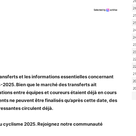
2
2
2
2
2
2
2
2
2
2
2
ansferts et les informations essentielles concernant
2
-2025. Bien que le marché des transferts ait
2
iations entre équipes et coureurs étaient déjà en cours
nts ne peuvent être finalisés qu’après cette date, des
essantes circulent déjà.
 du cyclisme 2025. Rejoignez notre communauté