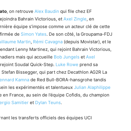
cato
, on retrouve
Alex Baudin
qui file chez EF
rejoindra Bahrain Victorious, et
Axel Zingle
, en
rnière équipe s’impose comme un acteur clé de cette
nfirmée de
Simon Yates
. De son côté, la Groupama-FDJ
illaume Martin
,
Rémi Cavagna
(depuis Movistar), et le
pendant Lenny Martinez, qui rejoint Bahrain Victorious,
nadiers​ mais qui accueille
Bob Jungels
et
Axel
i rejoint Soudal Quick-Step.
Luke Rowe
prend sa
​. Stefan Bissegger, qui part chez Decathlon AG2R La
ennard Kamna
de Red Bull-BORA-hansgrohe tandis
 sein les expérimentés et talentueux
Julian Alaphilippe
vée en France, au sein de l’équipe Cofidis, du champion
ergio Samitier
et
Dylan Teuns
.
nant les transferts officiels des équipes UCI