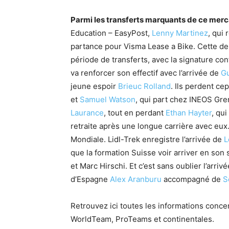
Parmi les transferts marquants de ce mer
Education – EasyPost,
Lenny Martinez
, qui 
partance pour Visma Lease a Bike. Cette de
période de transferts, avec la signature co
va renforcer son effectif avec l’arrivée de
Gu
jeune espoir
Brieuc Rolland
. Ils perdent ce
et
Samuel Watson
, qui part chez INEOS Gre
Laurance
, tout en perdant
Ethan Hayter
, qu
retraite après une longue carrière avec eux
Mondiale​. Lidl-Trek enregistre l’arrivée de
L
que la formation Suisse voir arriver en son
et Marc Hirschi. Et c’est sans oublier l’arri
d’Espagne
Alex Aranburu
accompagné de
S
Retrouvez ici toutes les informations concer
WorldTeam, ProTeams et continentales.