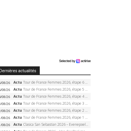
Dernières actualités
Actu
Tour de France Femmes 2026, étape 6 – Kim Le Court-Pienaar gagne à Tournon, Reusser en jaune
6/08/26
Actu
Tour de France Femmes 2026, étape 5 – Demi Vollering gagne à Belleville, Reusser en jaune, Ferrand-Prévot coule
5/08/26
Actu
Tour de France Femmes 2026, étape 4 – Marlen Reusser écrase le chrono, Ferrand-Prévot en crise
4/08/26
Actu
Tour de France Femmes 2026, étape 3 – Sigrid Haugset en solitaire, 88 km d’échappée, maillot jaune
3/08/26
Actu
Tour de France Femmes 2026, étape 2 – Lorena Wiebes doublé à Genève, Markus héroïque, 7e record
2/08/26
Actu
Tour de France Femmes 2026, étape 1 – Lorena Wiebes intouchable à Lausanne, premier maillot jaune
1/08/26
Actu
Clasica San Sebastian 2026 – Evenepoel recordman, 4e victoire, Carapaz battu au sprint
1/08/26