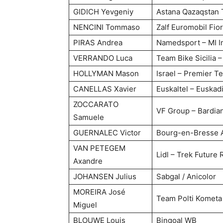
GIDICH Yevgeniy
Astana Qazaqstan
NENCINI Tommaso
Zalf Euromobil Fior
PIRAS Andrea
Namedsport – MI I
VERRANDO Luca
Team Bike Sicilia 
HOLLYMAN Mason
Israel – Premier T
CANELLAS Xavier
Euskaltel – Euskad
ZOCCARATO
VF Group – Bardia
Samuele
GUERNALEC Victor
Bourg-en-Bresse 
VAN PETEGEM
Lidl – Trek Future 
Axandre
JOHANSEN Julius
Sabgal / Anicolor
MOREIRA José
Team Polti Kometa
Miguel
BLOUWE Louis
Bingoal WB