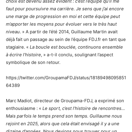
choix est devenu assez évident : c’est l’équipe qu’il me
faut pour poursuivre ma carrière. Je sens que j’ai encore
une marge de progression en moi et cette équipe peut
m’apporter les moyens pour évoluer vers le très haut
niveau
. » A partir de l’été 2014, Guillaume Martin avait
déjà fait un passage au sein de l’équipe FDJ.fr en tant que
stagiaire. «
La boucle est bouclée, continuons ensemble
à écrire l’histoire
, » a-t-il conclu, soulignant l’aspect
symbolique de son retour.
https://twitter.com/GroupamaFDJ/status/18189498095851
64389
Marc Madiot, directeur de Groupama-FDJ, a exprimé son
enthousiasme : «
Le sport, c’est l’histoire de rencontres…
Mais parfois le temps prend son temps. Guillaume nous
rejoint en 2025, alors que cela était envisagé il y a une
dizaine d’années. Nous devions nous trouver pour un