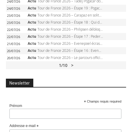
Actu
Tour de France 2026 – Tadej Pogacar dompte l’Alpe d’Huez, 5e victoire, record de Pantani pulvérisé
24/07/26
Actu
Tour de France 2026 – Étape 19 : Pogacar peut-il enfin dompter l’Alpe d’Huez ?
24/07/26
Actu
Tour de France 2026 – Carapaz en solitaire à Orcières-Merlette, Paret-Peintre à un point du maillot à pois
23/07/26
Actu
Tour de France 2026 – Étape 18 : Qui domptera Orcières-Merlette, première marche vers l’Alpe d’Huez ?
23/07/26
Actu
Tour de France 2026 – Philipsen débloque son compteur à Voiron, Pedersen en danger pour le maillot vert
22/07/26
Actu
Tour de France 2026 – Étape 17 : Pedersen peut-il verrouiller le maillot vert à Voiron ?
22/07/26
Actu
Tour de France 2026 – Evenepoel écrase le chrono d’Évian, Seixas 4e, Lipowitz abandonne
21/07/26
Actu
Tour de France 2026 – Étape 16 : Evenepoel, Pogacar, Ganna… qui domptera le chrono d’Évian pour redessiner le podium ?
20/07/26
Actu
Tour de France 2026 – Le parcours officiel complet : 21 étapes, profils, carte et dates
20/07/26
1
/10
>
Newsletter
*
Champs requis required
Prénom
Addresse e-mail
*