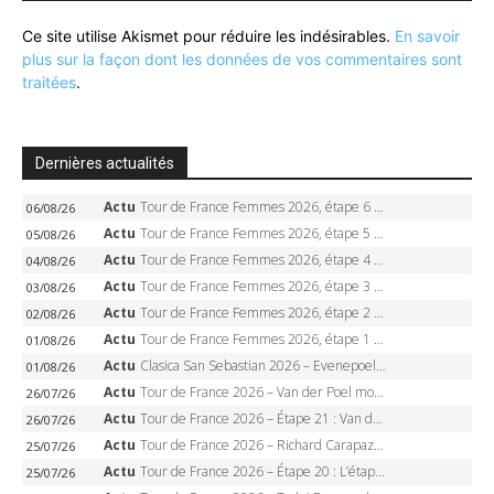
Ce site utilise Akismet pour réduire les indésirables.
En savoir
plus sur la façon dont les données de vos commentaires sont
traitées
.
Dernières actualités
Actu
Tour de France Femmes 2026, étape 6 – Kim Le Court-Pienaar gagne à Tournon, Reusser en jaune
06/08/26
Actu
Tour de France Femmes 2026, étape 5 – Demi Vollering gagne à Belleville, Reusser en jaune, Ferrand-Prévot coule
05/08/26
Actu
Tour de France Femmes 2026, étape 4 – Marlen Reusser écrase le chrono, Ferrand-Prévot en crise
04/08/26
Actu
Tour de France Femmes 2026, étape 3 – Sigrid Haugset en solitaire, 88 km d’échappée, maillot jaune
03/08/26
Actu
Tour de France Femmes 2026, étape 2 – Lorena Wiebes doublé à Genève, Markus héroïque, 7e record
02/08/26
Actu
Tour de France Femmes 2026, étape 1 – Lorena Wiebes intouchable à Lausanne, premier maillot jaune
01/08/26
Actu
Clasica San Sebastian 2026 – Evenepoel recordman, 4e victoire, Carapaz battu au sprint
01/08/26
Actu
Tour de France 2026 – Van der Poel monumental à Paris, Pogacar égale le record des cinq sacres
26/07/26
Actu
Tour de France 2026 – Étape 21 : Van der Poel, Pogacar, qui succédera à Wout van Aert sur les Champs-Elysées ?
26/07/26
Actu
Tour de France 2026 – Richard Carapaz roi des Alpes, doublé et maillot à pois, Seixas perd le podium
25/07/26
Actu
Tour de France 2026 – Étape 20 : L’étape reine, Galibier, Sarenne, Alpe d’Huez, qui succédera à Pogacar ?
25/07/26