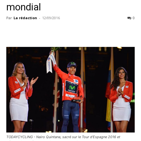
mondial
Par
La rédaction
-
12/09/2016
0
TODAYCYCLING - Nairo Quintana, sacré sur le Tour d'Espagne 2016 et