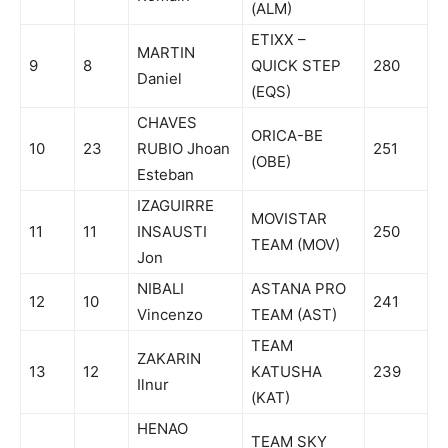
(ALM)
ETIXX –
MARTIN
9
8
QUICK STEP
280
Daniel
(EQS)
CHAVES
ORICA-BE
10
23
RUBIO Jhoan
251
(OBE)
Esteban
IZAGUIRRE
MOVISTAR
11
11
INSAUSTI
250
TEAM (MOV)
Jon
NIBALI
ASTANA PRO
12
10
241
Vincenzo
TEAM (AST)
TEAM
ZAKARIN
13
12
KATUSHA
239
Ilnur
(KAT)
HENAO
TEAM SKY