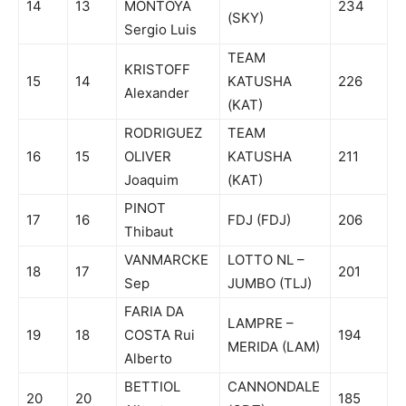
14
13
MONTOYA
234
(SKY)
Sergio Luis
TEAM
KRISTOFF
15
14
KATUSHA
226
Alexander
(KAT)
RODRIGUEZ
TEAM
16
15
OLIVER
KATUSHA
211
Joaquim
(KAT)
PINOT
17
16
FDJ (FDJ)
206
Thibaut
VANMARCKE
LOTTO NL –
18
17
201
Sep
JUMBO (TLJ)
FARIA DA
LAMPRE –
19
18
COSTA Rui
194
MERIDA (LAM)
Alberto
BETTIOL
CANNONDALE
20
20
185