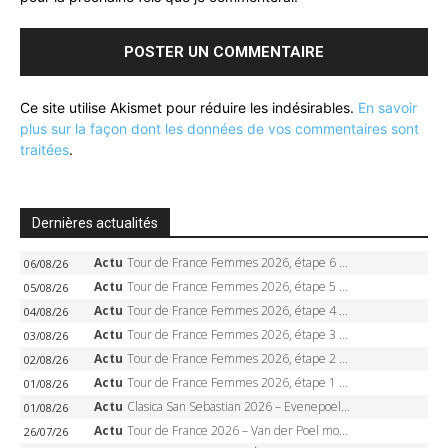
Ce site utilise Akismet pour réduire les indésirables.
En savoir
plus sur la façon dont les données de vos commentaires sont
traitées
.
Dernières actualités
Actu
Tour de France Femmes 2026, étape 6 – Kim Le Court-Pienaar gagne à Tournon, Reusser en jaune
06/08/26
Actu
Tour de France Femmes 2026, étape 5 – Demi Vollering gagne à Belleville, Reusser en jaune, Ferrand-Prévot coule
05/08/26
Actu
Tour de France Femmes 2026, étape 4 – Marlen Reusser écrase le chrono, Ferrand-Prévot en crise
04/08/26
Actu
Tour de France Femmes 2026, étape 3 – Sigrid Haugset en solitaire, 88 km d’échappée, maillot jaune
03/08/26
Actu
Tour de France Femmes 2026, étape 2 – Lorena Wiebes doublé à Genève, Markus héroïque, 7e record
02/08/26
Actu
Tour de France Femmes 2026, étape 1 – Lorena Wiebes intouchable à Lausanne, premier maillot jaune
01/08/26
Actu
Clasica San Sebastian 2026 – Evenepoel recordman, 4e victoire, Carapaz battu au sprint
01/08/26
Actu
Tour de France 2026 – Van der Poel monumental à Paris, Pogacar égale le record des cinq sacres
26/07/26