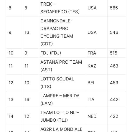
TREK –
8
8
USA
565
SEGAFREDO (TFS)
CANNONDALE-
DRAPAC PRO
9
13
USA
546
CYCLING TEAM
(CDT)
10
9
FDJ (FDJ)
FRA
515
ASTANA PRO TEAM
11
11
KAZ
463
(AST)
LOTTO SOUDAL
12
10
BEL
459
(LTS)
LAMPRE – MERIDA
13
16
ITA
442
(LAM)
TEAM LOTTO NL –
14
12
NED
422
JUMBO (TLJ)
AG2R LA MONDIALE