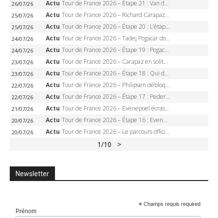
Actu
Tour de France 2026 – Étape 21 : Van der Poel, Pogacar, qui succédera à Wout van Aert sur les Champs-Elysées ?
26/07/26
Actu
Tour de France 2026 – Richard Carapaz roi des Alpes, doublé et maillot à pois, Seixas perd le podium
25/07/26
Actu
Tour de France 2026 – Étape 20 : L’étape reine, Galibier, Sarenne, Alpe d’Huez, qui succédera à Pogacar ?
25/07/26
Actu
Tour de France 2026 – Tadej Pogacar dompte l’Alpe d’Huez, 5e victoire, record de Pantani pulvérisé
24/07/26
Actu
Tour de France 2026 – Étape 19 : Pogacar peut-il enfin dompter l’Alpe d’Huez ?
24/07/26
Actu
Tour de France 2026 – Carapaz en solitaire à Orcières-Merlette, Paret-Peintre à un point du maillot à pois
23/07/26
Actu
Tour de France 2026 – Étape 18 : Qui domptera Orcières-Merlette, première marche vers l’Alpe d’Huez ?
23/07/26
Actu
Tour de France 2026 – Philipsen débloque son compteur à Voiron, Pedersen en danger pour le maillot vert
22/07/26
Actu
Tour de France 2026 – Étape 17 : Pedersen peut-il verrouiller le maillot vert à Voiron ?
22/07/26
Actu
Tour de France 2026 – Evenepoel écrase le chrono d’Évian, Seixas 4e, Lipowitz abandonne
21/07/26
Actu
Tour de France 2026 – Étape 16 : Evenepoel, Pogacar, Ganna… qui domptera le chrono d’Évian pour redessiner le podium ?
20/07/26
Actu
Tour de France 2026 – Le parcours officiel complet : 21 étapes, profils, carte et dates
20/07/26
1
/10
>
Newsletter
*
Champs requis required
Prénom