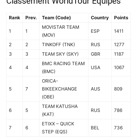
Classement WorldTour Equipes
Rank
Prev.
Team (Code)
Country
Points
MOVISTAR TEAM
1
1
ESP
1411
(MOV)
2
2
TINKOFF (TNK)
RUS
1277
3
3
TEAM SKY (SKY)
GBR
1187
BMC RACING TEAM
4
4
USA
1067
(BMC)
ORICA-
5
7
BIKEEXCHANGE
AUS
809
(OBE)
TEAM KATUSHA
6
5
RUS
786
(KAT)
ETIXX – QUICK
7
6
BEL
736
STEP (EQS)