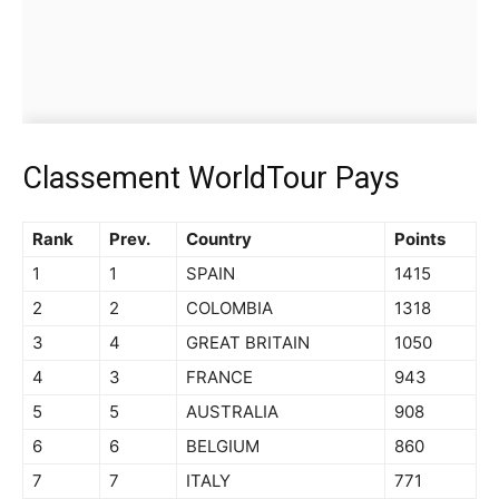
Classement WorldTour Pays
Rank
Prev.
Country
Points
1
1
SPAIN
1415
2
2
COLOMBIA
1318
3
4
GREAT BRITAIN
1050
4
3
FRANCE
943
5
5
AUSTRALIA
908
6
6
BELGIUM
860
7
7
ITALY
771