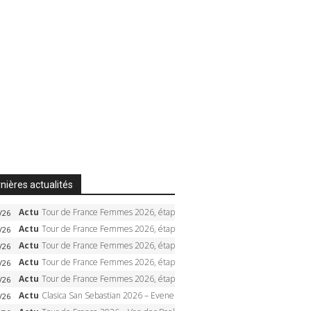
nières actualités
Actu
Tour de France Femmes 2026, étape 5 – Demi Vollering gagne à Belleville, Reusser en jaune, Ferrand-Prévot coule
/26
Actu
Tour de France Femmes 2026, étape 4 – Marlen Reusser écrase le chrono, Ferrand-Prévot en crise
/26
Actu
Tour de France Femmes 2026, étape 3 – Sigrid Haugset en solitaire, 88 km d’échappée, maillot jaune
/26
Actu
Tour de France Femmes 2026, étape 2 – Lorena Wiebes doublé à Genève, Markus héroïque, 7e record
/26
Actu
Tour de France Femmes 2026, étape 1 – Lorena Wiebes intouchable à Lausanne, premier maillot jaune
/26
Actu
Clasica San Sebastian 2026 – Evenepoel recordman, 4e victoire, Carapaz battu au sprint
/26