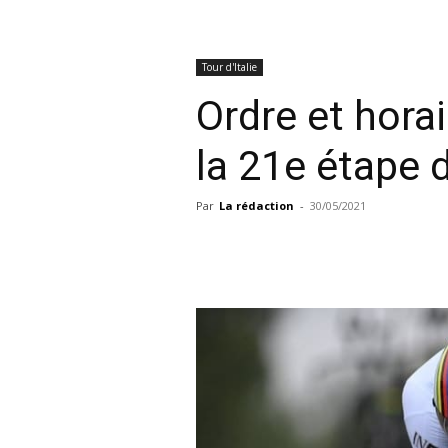
Tour d'Italie
Ordre et hora
la 21e étape 
Par
La rédaction
-
30/05/2021