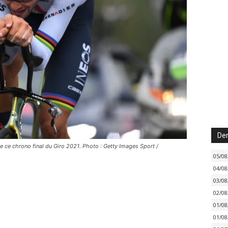
Der
de ce chrono final du Giro 2021. Photo : Getty Images Sport /
05/08
04/08
03/08
02/08
01/08
01/08