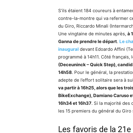
S’ils étaient 184 coureurs à entamer
contre-la-montre qui va refermer ce
du Giro, Riccardo Minali (Intermarc
Une vingtaine de minutes après,
à 
Ganna de prendre le départ
.
Le ch
inaugural
devant Edoardo Affini (T
programmé à 14h11. Côté français, 
(Deceuninck – Quick Step), candida
14h58
. Pour le général, la prestat
adepte de l’effort solitaire sera à s
va partir à 16h25, alors que les tr
BikeExchange), Damiano Caruso et 
16h34 et 16h37
. Si la majorité de
les 15 premiers du général du Giro 
Les favoris de la 21