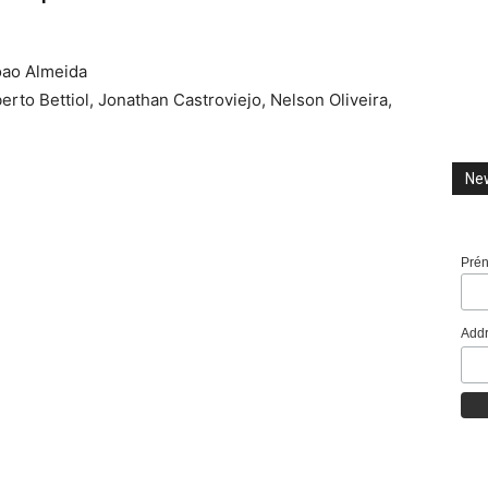
oao Almeida
erto Bettiol, Jonathan Castroviejo, Nelson Oliveira,
New
Pré
Addr