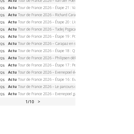
Actu
Tour de France 2026 – Van der Poel monumental à Paris, Pogacar égale le record des cinq sacres
/26
Actu
Tour de France 2026 – Étape 21 : Van der Poel, Pogacar, qui succédera à Wout van Aert sur les Champs-Elysées ?
/26
Actu
Tour de France 2026 – Richard Carapaz roi des Alpes, doublé et maillot à pois, Seixas perd le podium
/26
Actu
Tour de France 2026 – Étape 20 : L’étape reine, Galibier, Sarenne, Alpe d’Huez, qui succédera à Pogacar ?
/26
Actu
Tour de France 2026 – Tadej Pogacar dompte l’Alpe d’Huez, 5e victoire, record de Pantani pulvérisé
/26
Actu
Tour de France 2026 – Étape 19 : Pogacar peut-il enfin dompter l’Alpe d’Huez ?
/26
Actu
Tour de France 2026 – Carapaz en solitaire à Orcières-Merlette, Paret-Peintre à un point du maillot à pois
/26
Actu
Tour de France 2026 – Étape 18 : Qui domptera Orcières-Merlette, première marche vers l’Alpe d’Huez ?
/26
Actu
Tour de France 2026 – Philipsen débloque son compteur à Voiron, Pedersen en danger pour le maillot vert
/26
Actu
Tour de France 2026 – Étape 17 : Pedersen peut-il verrouiller le maillot vert à Voiron ?
/26
Actu
Tour de France 2026 – Evenepoel écrase le chrono d’Évian, Seixas 4e, Lipowitz abandonne
/26
Actu
Tour de France 2026 – Étape 16 : Evenepoel, Pogacar, Ganna… qui domptera le chrono d’Évian pour redessiner le podium ?
/26
Actu
Tour de France 2026 – Le parcours officiel complet : 21 étapes, profils, carte et dates
/26
Actu
Tour de France 2026 – Evenepoel gagne à Solaison, Vingegaard abandonne, Pogacar toujours en jaune
/26
1
/10
>