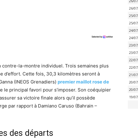
26/07
26/07
25/07
25/07
24/07
24/07
23/07
23/07
22/07
n contre-la-montre individuel. Trois semaines plus
22/07
e d’effort. Cette fois, 30,3 kilomètres seront à
21/07
o Ganna (INEOS Grenadiers)
premier maillot rose de
20/07
 le principal favori pour s’imposer. Son coéquipier
20/07
19/07
surer sa victoire finale alors qu’il possède
rge par rapport à Damiano Caruso (Bahrain –
res des départs