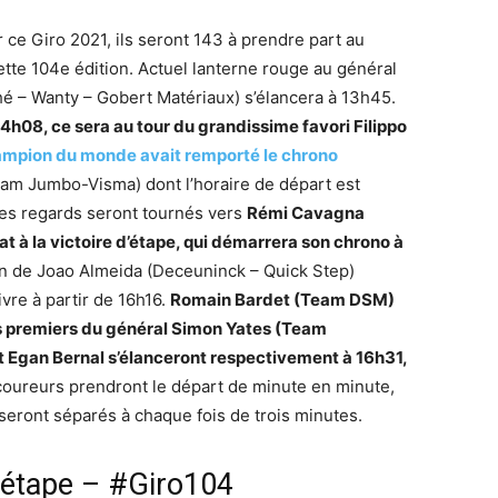
 ce Giro 2021, ils seront 143 à prendre part au
tte 104e édition. Actuel lanterne rouge au général
hé – Wanty – Gobert Matériaux) s’élancera à 13h45.
14h08, ce sera au tour du grandissime favori Filippo
ampion du monde avait remporté le chrono
eam Jumbo-Visma) dont l’horaire de départ est
les regards seront tournés vers
Rémi Cavagna
t à la victoire d’étape, qui démarrera son chrono à
ion de Joao Almeida (Deceuninck – Quick Step)
uivre à partir de 16h16.
Romain Bardet (Team DSM)
ois premiers du général Simon Yates (Team
Egan Bernal s’élanceront respectivement à 16h31,
s coureurs prendront le départ de minute en minute,
seront séparés à chaque fois de trois minutes.
e étape – #Giro104