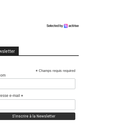
sletter
*
Champs requis required
nom
esse e-mail
*