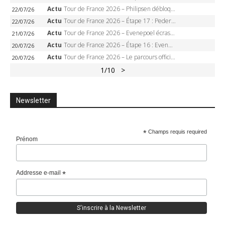
Actu
Tour de France 2026 – Philipsen débloque son compteur à Voiron, Pedersen en danger pour le maillot vert
22/07/26
Actu
Tour de France 2026 – Étape 17 : Pedersen peut-il verrouiller le maillot vert à Voiron ?
22/07/26
Actu
Tour de France 2026 – Evenepoel écrase le chrono d’Évian, Seixas 4e, Lipowitz abandonne
21/07/26
Actu
Tour de France 2026 – Étape 16 : Evenepoel, Pogacar, Ganna… qui domptera le chrono d’Évian pour redessiner le podium ?
20/07/26
Actu
Tour de France 2026 – Le parcours officiel complet : 21 étapes, profils, carte et dates
20/07/26
1
/10
>
Newsletter
*
Champs requis required
Prénom
Addresse e-mail
*