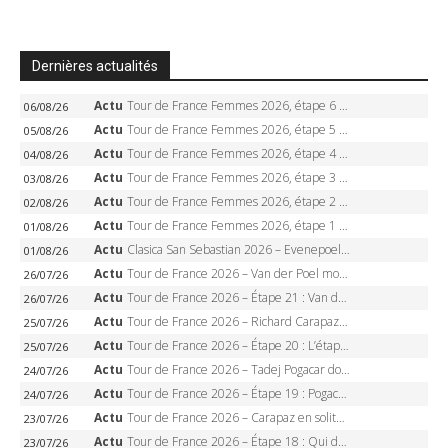
Dernières actualités
Actu
Tour de France Femmes 2026, étape 6 – Kim Le Court-Pienaar gagne à Tournon, Reusser en jaune
06/08/26
Actu
Tour de France Femmes 2026, étape 5 – Demi Vollering gagne à Belleville, Reusser en jaune, Ferrand-Prévot coule
05/08/26
Actu
Tour de France Femmes 2026, étape 4 – Marlen Reusser écrase le chrono, Ferrand-Prévot en crise
04/08/26
Actu
Tour de France Femmes 2026, étape 3 – Sigrid Haugset en solitaire, 88 km d’échappée, maillot jaune
03/08/26
Actu
Tour de France Femmes 2026, étape 2 – Lorena Wiebes doublé à Genève, Markus héroïque, 7e record
02/08/26
Actu
Tour de France Femmes 2026, étape 1 – Lorena Wiebes intouchable à Lausanne, premier maillot jaune
01/08/26
Actu
Clasica San Sebastian 2026 – Evenepoel recordman, 4e victoire, Carapaz battu au sprint
01/08/26
Actu
Tour de France 2026 – Van der Poel monumental à Paris, Pogacar égale le record des cinq sacres
26/07/26
Actu
Tour de France 2026 – Étape 21 : Van der Poel, Pogacar, qui succédera à Wout van Aert sur les Champs-Elysées ?
26/07/26
Actu
Tour de France 2026 – Richard Carapaz roi des Alpes, doublé et maillot à pois, Seixas perd le podium
25/07/26
Actu
Tour de France 2026 – Étape 20 : L’étape reine, Galibier, Sarenne, Alpe d’Huez, qui succédera à Pogacar ?
25/07/26
Actu
Tour de France 2026 – Tadej Pogacar dompte l’Alpe d’Huez, 5e victoire, record de Pantani pulvérisé
24/07/26
Actu
Tour de France 2026 – Étape 19 : Pogacar peut-il enfin dompter l’Alpe d’Huez ?
24/07/26
Actu
Tour de France 2026 – Carapaz en solitaire à Orcières-Merlette, Paret-Peintre à un point du maillot à pois
23/07/26
Actu
Tour de France 2026 – Étape 18 : Qui domptera Orcières-Merlette, première marche vers l’Alpe d’Huez ?
23/07/26