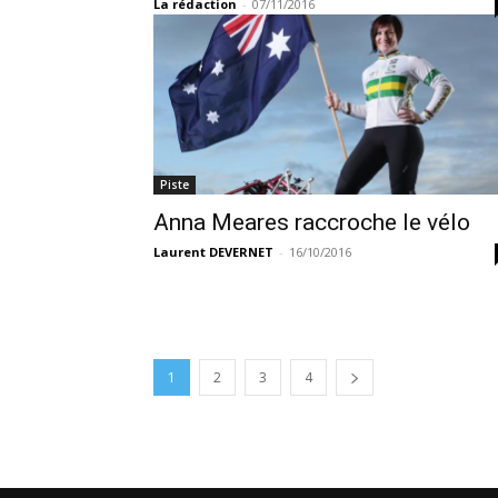
La rédaction
-
07/11/2016
Piste
Anna Meares raccroche le vélo
Laurent DEVERNET
-
16/10/2016
1
2
3
4