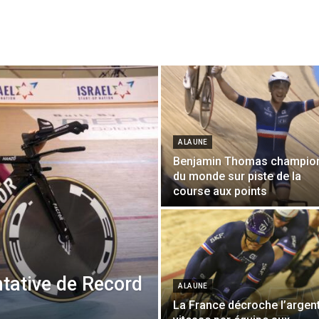
A LA UNE
Benjamin Thomas champio
du monde sur piste de la
course aux points
ntative de Record
A LA UNE
La France décroche l’argen