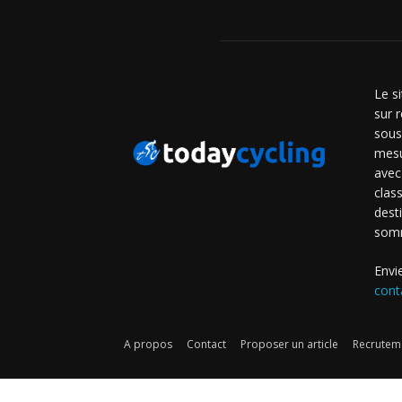
Le s
sur r
sous
mesu
avec
clas
dest
som
Envi
cont
A propos
Contact
Proposer un article
Recruteme