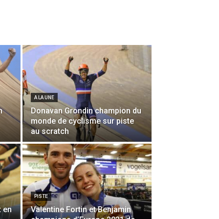
A LA UNE
n
Donavan Grondin champion du
monde de cyclisme sur piste
au scratch
PISTE
t en
Valentine Fortin et Benjamin