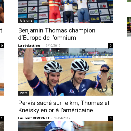
A la une
t
Benjamin Thomas champion
d’Europe de l’omnium
La rédaction
-
19/10/2019
0
0
Piste
Pervis sacré sur le km, Thomas et
Kneisky en or à l’américaine
Laurent DEVERNET
-
18/04/2017
1
0