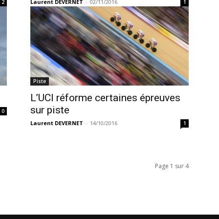
Laurent DEVERNET
-
02/11/2016
2
1
Piste
L’UCI réforme certaines épreuves
sur piste
0
Laurent DEVERNET
-
14/10/2016
1
Page 1 sur 4