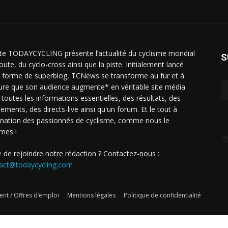
ite TODAYCYCLING présente l’actualité du cyclisme mondial
S
oute, du cyclo-cross ainsi que la piste. Initialement lancé
 forme de superblog, TCNews se transforme au fur et à
re que son audience augmente* en véritable site média
 toutes les informations essentielles, des résultats, des
sements, des directs-live ainsi qu'un forum. Et le tout à
ination des passionnés de cyclisme, comme nous le
mes !
🧑
e de rejoindre notre rédaction ? Contactez-nous :
act@todaycycling.com
nt / Offres d’emploi
Mentions légales
Politique de confidentialité