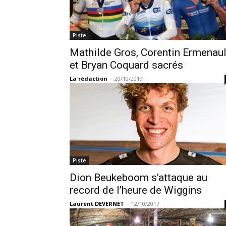
Piste
Mathilde Gros, Corentin Ermenaul
et Bryan Coquard sacrés
La rédaction
-
20/10/2019
Piste
Dion Beukeboom s’attaque au
record de l’heure de Wiggins
Laurent DEVERNET
-
12/10/2017