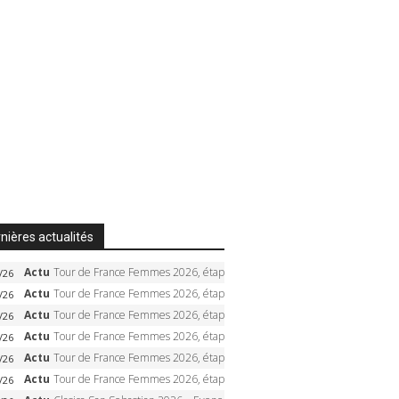
nières actualités
Actu
Tour de France Femmes 2026, étape 6 – Kim Le Court-Pienaar gagne à Tournon, Reusser en jaune
/26
Actu
Tour de France Femmes 2026, étape 5 – Demi Vollering gagne à Belleville, Reusser en jaune, Ferrand-Prévot coule
/26
Actu
Tour de France Femmes 2026, étape 4 – Marlen Reusser écrase le chrono, Ferrand-Prévot en crise
/26
Actu
Tour de France Femmes 2026, étape 3 – Sigrid Haugset en solitaire, 88 km d’échappée, maillot jaune
/26
Actu
Tour de France Femmes 2026, étape 2 – Lorena Wiebes doublé à Genève, Markus héroïque, 7e record
/26
Actu
Tour de France Femmes 2026, étape 1 – Lorena Wiebes intouchable à Lausanne, premier maillot jaune
/26