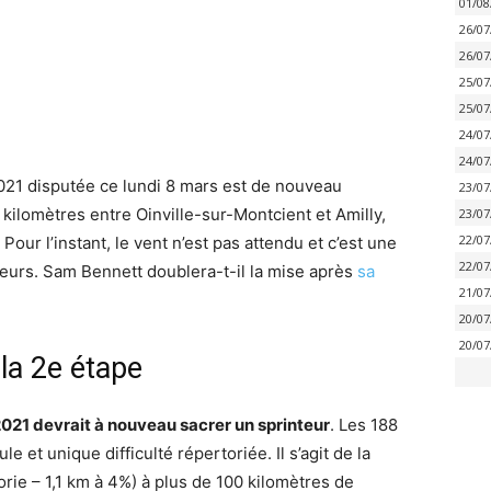
01/08
26/07
26/07
25/07
25/07
24/07
24/07
021 disputée ce lundi 8 mars est de nouveau
23/07
 kilomètres entre Oinville-sur-Montcient et Amilly,
23/07
22/07
 Pour l’instant, le vent n’est pas attendu et c’est une
22/07
eurs. Sam Bennett doublera-t-il la mise après
sa
21/07
20/07
20/07
 la 2e étape
2021 devrait à nouveau sacrer un sprinteur
. Les 188
 et unique difficulté répertoriée. Il s’agit de la
ie – 1,1 km à 4%) à plus de 100 kilomètres de