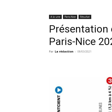
A la une
Paris-Nice
Résultat
Présentation 
Paris-Nice 20
Par
La rédaction
-
08/03/2021