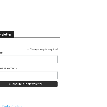
sletter
*
Champs requis required
nom
esse e-mail
*
TodayCycling