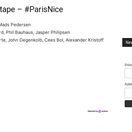
étape – #ParisNice
 Mads Pedersen
d, Phil Bauhaus, Jasper Philipsen
te, John Degenkolb, Cees Bol, Alexander Kristoff
New
Pré
Addr