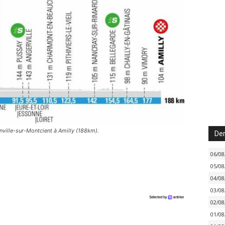
inville-sur-Montcient à Amilly (188km).
Der
06/08
05/08
04/08
03/08
02/08
01/08