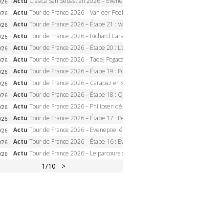
Actu
Clasica San Sebastian 2026 – Evenepoel recordman, 4e victoire, Carapaz battu au sprint
/26
Actu
Tour de France 2026 – Van der Poel monumental à Paris, Pogacar égale le record des cinq sacres
/26
Actu
Tour de France 2026 – Étape 21 : Van der Poel, Pogacar, qui succédera à Wout van Aert sur les Champs-Elysées ?
/26
Actu
Tour de France 2026 – Richard Carapaz roi des Alpes, doublé et maillot à pois, Seixas perd le podium
/26
Actu
Tour de France 2026 – Étape 20 : L’étape reine, Galibier, Sarenne, Alpe d’Huez, qui succédera à Pogacar ?
/26
Actu
Tour de France 2026 – Tadej Pogacar dompte l’Alpe d’Huez, 5e victoire, record de Pantani pulvérisé
/26
Actu
Tour de France 2026 – Étape 19 : Pogacar peut-il enfin dompter l’Alpe d’Huez ?
/26
Actu
Tour de France 2026 – Carapaz en solitaire à Orcières-Merlette, Paret-Peintre à un point du maillot à pois
/26
Actu
Tour de France 2026 – Étape 18 : Qui domptera Orcières-Merlette, première marche vers l’Alpe d’Huez ?
/26
Actu
Tour de France 2026 – Philipsen débloque son compteur à Voiron, Pedersen en danger pour le maillot vert
/26
Actu
Tour de France 2026 – Étape 17 : Pedersen peut-il verrouiller le maillot vert à Voiron ?
/26
Actu
Tour de France 2026 – Evenepoel écrase le chrono d’Évian, Seixas 4e, Lipowitz abandonne
/26
Actu
Tour de France 2026 – Étape 16 : Evenepoel, Pogacar, Ganna… qui domptera le chrono d’Évian pour redessiner le podium ?
/26
Actu
Tour de France 2026 – Le parcours officiel complet : 21 étapes, profils, carte et dates
/26
1
/10
>