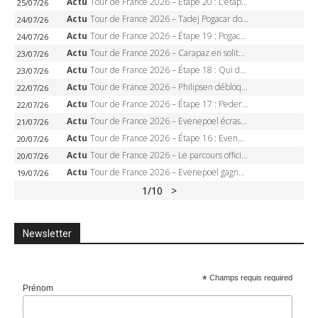
Actu
Tour de France 2026 – Étape 20 : L’étape reine, Galibier, Sarenne, Alpe d’Huez, qui succédera à Pogacar ?
25/07/26
Actu
Tour de France 2026 – Tadej Pogacar dompte l’Alpe d’Huez, 5e victoire, record de Pantani pulvérisé
24/07/26
Actu
Tour de France 2026 – Étape 19 : Pogacar peut-il enfin dompter l’Alpe d’Huez ?
24/07/26
Actu
Tour de France 2026 – Carapaz en solitaire à Orcières-Merlette, Paret-Peintre à un point du maillot à pois
23/07/26
Actu
Tour de France 2026 – Étape 18 : Qui domptera Orcières-Merlette, première marche vers l’Alpe d’Huez ?
23/07/26
Actu
Tour de France 2026 – Philipsen débloque son compteur à Voiron, Pedersen en danger pour le maillot vert
22/07/26
Actu
Tour de France 2026 – Étape 17 : Pedersen peut-il verrouiller le maillot vert à Voiron ?
22/07/26
Actu
Tour de France 2026 – Evenepoel écrase le chrono d’Évian, Seixas 4e, Lipowitz abandonne
21/07/26
Actu
Tour de France 2026 – Étape 16 : Evenepoel, Pogacar, Ganna… qui domptera le chrono d’Évian pour redessiner le podium ?
20/07/26
Actu
Tour de France 2026 – Le parcours officiel complet : 21 étapes, profils, carte et dates
20/07/26
Actu
Tour de France 2026 – Evenepoel gagne à Solaison, Vingegaard abandonne, Pogacar toujours en jaune
19/07/26
1
/10
>
Newsletter
*
Champs requis required
Prénom