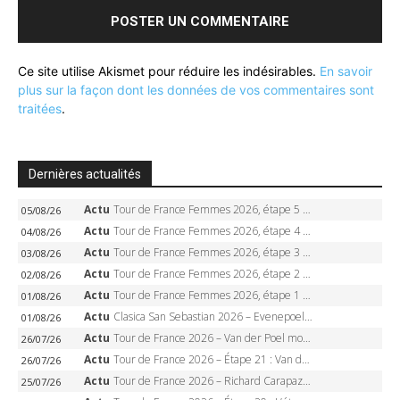
Ce site utilise Akismet pour réduire les indésirables.
En savoir
plus sur la façon dont les données de vos commentaires sont
traitées
.
Dernières actualités
Actu
Tour de France Femmes 2026, étape 5 – Demi Vollering gagne à Belleville, Reusser en jaune, Ferrand-Prévot coule
05/08/26
Actu
Tour de France Femmes 2026, étape 4 – Marlen Reusser écrase le chrono, Ferrand-Prévot en crise
04/08/26
Actu
Tour de France Femmes 2026, étape 3 – Sigrid Haugset en solitaire, 88 km d’échappée, maillot jaune
03/08/26
Actu
Tour de France Femmes 2026, étape 2 – Lorena Wiebes doublé à Genève, Markus héroïque, 7e record
02/08/26
Actu
Tour de France Femmes 2026, étape 1 – Lorena Wiebes intouchable à Lausanne, premier maillot jaune
01/08/26
Actu
Clasica San Sebastian 2026 – Evenepoel recordman, 4e victoire, Carapaz battu au sprint
01/08/26
Actu
Tour de France 2026 – Van der Poel monumental à Paris, Pogacar égale le record des cinq sacres
26/07/26
Actu
Tour de France 2026 – Étape 21 : Van der Poel, Pogacar, qui succédera à Wout van Aert sur les Champs-Elysées ?
26/07/26
Actu
Tour de France 2026 – Richard Carapaz roi des Alpes, doublé et maillot à pois, Seixas perd le podium
25/07/26