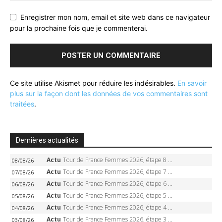
Enregistrer mon nom, email et site web dans ce navigateur
pour la prochaine fois que je commenterai.
Ce site utilise Akismet pour réduire les indésirables.
En savoir
plus sur la façon dont les données de vos commentaires sont
traitées
.
Dernières actualités
Actu
Tour de France Femmes 2026, étape 8 – Demi Vollering gagne à Nice, reprend le jaune, Niewiadoma à 8 secondes
08/08/26
Actu
Tour de France Femmes 2026, étape 7 – Kasia Niewiadoma gagne le Ventoux, maillot jaune, Reusser et Vollering piégées
07/08/26
Actu
Tour de France Femmes 2026, étape 6 – Kim Le Court-Pienaar gagne à Tournon, Reusser en jaune
06/08/26
Actu
Tour de France Femmes 2026, étape 5 – Demi Vollering gagne à Belleville, Reusser en jaune, Ferrand-Prévot coule
05/08/26
Actu
Tour de France Femmes 2026, étape 4 – Marlen Reusser écrase le chrono, Ferrand-Prévot en crise
04/08/26
Actu
Tour de France Femmes 2026, étape 3 – Sigrid Haugset en solitaire, 88 km d’échappée, maillot jaune
03/08/26