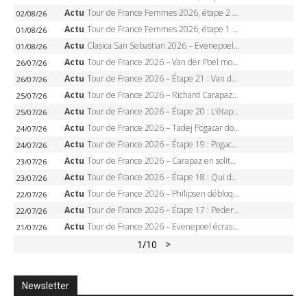
Actu
Tour de France Femmes 2026, étape 2 – Lorena Wiebes doublé à Genève, Markus héroïque, 7e record
02/08/26
Actu
Tour de France Femmes 2026, étape 1 – Lorena Wiebes intouchable à Lausanne, premier maillot jaune
01/08/26
Actu
Clasica San Sebastian 2026 – Evenepoel recordman, 4e victoire, Carapaz battu au sprint
01/08/26
Actu
Tour de France 2026 – Van der Poel monumental à Paris, Pogacar égale le record des cinq sacres
26/07/26
Actu
Tour de France 2026 – Étape 21 : Van der Poel, Pogacar, qui succédera à Wout van Aert sur les Champs-Elysées ?
26/07/26
Actu
Tour de France 2026 – Richard Carapaz roi des Alpes, doublé et maillot à pois, Seixas perd le podium
25/07/26
Actu
Tour de France 2026 – Étape 20 : L’étape reine, Galibier, Sarenne, Alpe d’Huez, qui succédera à Pogacar ?
25/07/26
Actu
Tour de France 2026 – Tadej Pogacar dompte l’Alpe d’Huez, 5e victoire, record de Pantani pulvérisé
24/07/26
Actu
Tour de France 2026 – Étape 19 : Pogacar peut-il enfin dompter l’Alpe d’Huez ?
24/07/26
Actu
Tour de France 2026 – Carapaz en solitaire à Orcières-Merlette, Paret-Peintre à un point du maillot à pois
23/07/26
Actu
Tour de France 2026 – Étape 18 : Qui domptera Orcières-Merlette, première marche vers l’Alpe d’Huez ?
23/07/26
Actu
Tour de France 2026 – Philipsen débloque son compteur à Voiron, Pedersen en danger pour le maillot vert
22/07/26
Actu
Tour de France 2026 – Étape 17 : Pedersen peut-il verrouiller le maillot vert à Voiron ?
22/07/26
Actu
Tour de France 2026 – Evenepoel écrase le chrono d’Évian, Seixas 4e, Lipowitz abandonne
21/07/26
1
/10
>
Newsletter