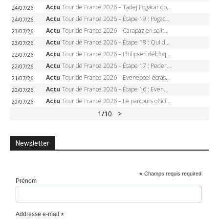
Actu
Tour de France 2026 – Tadej Pogacar dompte l’Alpe d’Huez, 5e victoire, record de Pantani pulvérisé
24/07/26
Actu
Tour de France 2026 – Étape 19 : Pogacar peut-il enfin dompter l’Alpe d’Huez ?
24/07/26
Actu
Tour de France 2026 – Carapaz en solitaire à Orcières-Merlette, Paret-Peintre à un point du maillot à pois
23/07/26
Actu
Tour de France 2026 – Étape 18 : Qui domptera Orcières-Merlette, première marche vers l’Alpe d’Huez ?
23/07/26
Actu
Tour de France 2026 – Philipsen débloque son compteur à Voiron, Pedersen en danger pour le maillot vert
22/07/26
Actu
Tour de France 2026 – Étape 17 : Pedersen peut-il verrouiller le maillot vert à Voiron ?
22/07/26
Actu
Tour de France 2026 – Evenepoel écrase le chrono d’Évian, Seixas 4e, Lipowitz abandonne
21/07/26
Actu
Tour de France 2026 – Étape 16 : Evenepoel, Pogacar, Ganna… qui domptera le chrono d’Évian pour redessiner le podium ?
20/07/26
Actu
Tour de France 2026 – Le parcours officiel complet : 21 étapes, profils, carte et dates
20/07/26
1
/10
>
Newsletter
*
Champs requis required
Prénom
Addresse e-mail
*