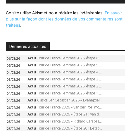
Ce site utilise Akismet pour réduire les indésirables.
En savoir
plus sur la façon dont les données de vos commentaires sont
traitées
.
Dernières actualités
Actu
Tour de France Femmes 2026, étape 6 – Kim Le Court-Pienaar gagne à Tournon, Reusser en jaune
06/08/26
Actu
Tour de France Femmes 2026, étape 5 – Demi Vollering gagne à Belleville, Reusser en jaune, Ferrand-Prévot coule
05/08/26
Actu
Tour de France Femmes 2026, étape 4 – Marlen Reusser écrase le chrono, Ferrand-Prévot en crise
04/08/26
Actu
Tour de France Femmes 2026, étape 3 – Sigrid Haugset en solitaire, 88 km d’échappée, maillot jaune
03/08/26
Actu
Tour de France Femmes 2026, étape 2 – Lorena Wiebes doublé à Genève, Markus héroïque, 7e record
02/08/26
Actu
Tour de France Femmes 2026, étape 1 – Lorena Wiebes intouchable à Lausanne, premier maillot jaune
01/08/26
Actu
Clasica San Sebastian 2026 – Evenepoel recordman, 4e victoire, Carapaz battu au sprint
01/08/26
Actu
Tour de France 2026 – Van der Poel monumental à Paris, Pogacar égale le record des cinq sacres
26/07/26
Actu
Tour de France 2026 – Étape 21 : Van der Poel, Pogacar, qui succédera à Wout van Aert sur les Champs-Elysées ?
26/07/26
Actu
Tour de France 2026 – Richard Carapaz roi des Alpes, doublé et maillot à pois, Seixas perd le podium
25/07/26
Actu
Tour de France 2026 – Étape 20 : L’étape reine, Galibier, Sarenne, Alpe d’Huez, qui succédera à Pogacar ?
25/07/26