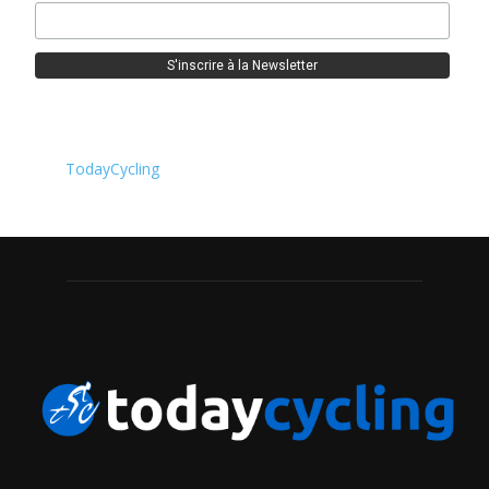
TodayCycling