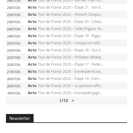
Actu
Tour de France 2026 – Van der Poel monumental à Paris, Pogacar égale le record des cinq sacres
26/07/26
Actu
Tour de France 2026 – Étape 21 : Van der Poel, Pogacar, qui succédera à Wout van Aert sur les Champs-Elysées ?
26/07/26
Actu
Tour de France 2026 – Richard Carapaz roi des Alpes, doublé et maillot à pois, Seixas perd le podium
25/07/26
Actu
Tour de France 2026 – Étape 20 : L’étape reine, Galibier, Sarenne, Alpe d’Huez, qui succédera à Pogacar ?
25/07/26
Actu
Tour de France 2026 – Tadej Pogacar dompte l’Alpe d’Huez, 5e victoire, record de Pantani pulvérisé
24/07/26
Actu
Tour de France 2026 – Étape 19 : Pogacar peut-il enfin dompter l’Alpe d’Huez ?
24/07/26
Actu
Tour de France 2026 – Carapaz en solitaire à Orcières-Merlette, Paret-Peintre à un point du maillot à pois
23/07/26
Actu
Tour de France 2026 – Étape 18 : Qui domptera Orcières-Merlette, première marche vers l’Alpe d’Huez ?
23/07/26
Actu
Tour de France 2026 – Philipsen débloque son compteur à Voiron, Pedersen en danger pour le maillot vert
22/07/26
Actu
Tour de France 2026 – Étape 17 : Pedersen peut-il verrouiller le maillot vert à Voiron ?
22/07/26
Actu
Tour de France 2026 – Evenepoel écrase le chrono d’Évian, Seixas 4e, Lipowitz abandonne
21/07/26
Actu
Tour de France 2026 – Étape 16 : Evenepoel, Pogacar, Ganna… qui domptera le chrono d’Évian pour redessiner le podium ?
20/07/26
Actu
Tour de France 2026 – Le parcours officiel complet : 21 étapes, profils, carte et dates
20/07/26
Actu
Tour de France 2026 – Evenepoel gagne à Solaison, Vingegaard abandonne, Pogacar toujours en jaune
19/07/26
1
/10
>
Newsletter