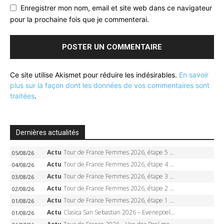
Enregistrer mon nom, email et site web dans ce navigateur
pour la prochaine fois que je commenterai.
Ce site utilise Akismet pour réduire les indésirables.
En savoir
plus sur la façon dont les données de vos commentaires sont
traitées
.
Dernières actualités
Actu
Tour de France Femmes 2026, étape 5 – Demi Vollering gagne à Belleville, Reusser en jaune, Ferrand-Prévot coule
05/08/26
Actu
Tour de France Femmes 2026, étape 4 – Marlen Reusser écrase le chrono, Ferrand-Prévot en crise
04/08/26
Actu
Tour de France Femmes 2026, étape 3 – Sigrid Haugset en solitaire, 88 km d’échappée, maillot jaune
03/08/26
Actu
Tour de France Femmes 2026, étape 2 – Lorena Wiebes doublé à Genève, Markus héroïque, 7e record
02/08/26
Actu
Tour de France Femmes 2026, étape 1 – Lorena Wiebes intouchable à Lausanne, premier maillot jaune
01/08/26
Actu
Clasica San Sebastian 2026 – Evenepoel recordman, 4e victoire, Carapaz battu au sprint
01/08/26