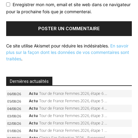
Enregistrer mon nom, email et site web dans ce navigateur
pour la prochaine fois que je commenterai.
Ce site utilise Akismet pour réduire les indésirables.
En savoir
plus sur la façon dont les données de vos commentaires sont
traitées
.
Dernières actualités
Actu
Tour de France Femmes 2026, étape 6 – Kim Le Court-Pienaar gagne à Tournon, Reusser en jaune
06/08/26
Actu
Tour de France Femmes 2026, étape 5 – Demi Vollering gagne à Belleville, Reusser en jaune, Ferrand-Prévot coule
05/08/26
Actu
Tour de France Femmes 2026, étape 4 – Marlen Reusser écrase le chrono, Ferrand-Prévot en crise
04/08/26
Actu
Tour de France Femmes 2026, étape 3 – Sigrid Haugset en solitaire, 88 km d’échappée, maillot jaune
03/08/26
Actu
Tour de France Femmes 2026, étape 2 – Lorena Wiebes doublé à Genève, Markus héroïque, 7e record
02/08/26
Actu
Tour de France Femmes 2026, étape 1 – Lorena Wiebes intouchable à Lausanne, premier maillot jaune
01/08/26
Actu
Clasica San Sebastian 2026 – Evenepoel recordman, 4e victoire, Carapaz battu au sprint