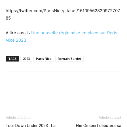
https://twitter.com/ParisNice/status/16109562820972707
85
A lire aussi :
Une nouvelle règle mise en place sur Paris-
Nice 2023
TAGS
2023
Paris Nice
Romain Bardet
Article précédent
Article suivant
Tour Down Under 2023 : La
Elie Gesbert débutera sa