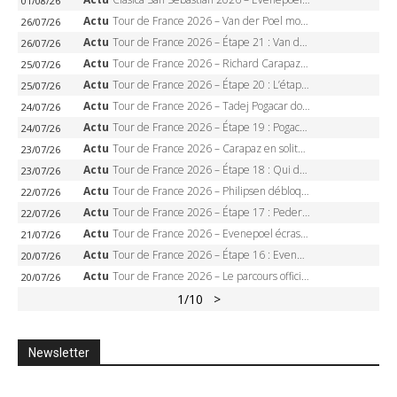
01/08/26
Actu
Tour de France 2026 – Van der Poel monumental à Paris, Pogacar égale le record des cinq sacres
26/07/26
Actu
Tour de France 2026 – Étape 21 : Van der Poel, Pogacar, qui succédera à Wout van Aert sur les Champs-Elysées ?
26/07/26
Actu
Tour de France 2026 – Richard Carapaz roi des Alpes, doublé et maillot à pois, Seixas perd le podium
25/07/26
Actu
Tour de France 2026 – Étape 20 : L’étape reine, Galibier, Sarenne, Alpe d’Huez, qui succédera à Pogacar ?
25/07/26
Actu
Tour de France 2026 – Tadej Pogacar dompte l’Alpe d’Huez, 5e victoire, record de Pantani pulvérisé
24/07/26
Actu
Tour de France 2026 – Étape 19 : Pogacar peut-il enfin dompter l’Alpe d’Huez ?
24/07/26
Actu
Tour de France 2026 – Carapaz en solitaire à Orcières-Merlette, Paret-Peintre à un point du maillot à pois
23/07/26
Actu
Tour de France 2026 – Étape 18 : Qui domptera Orcières-Merlette, première marche vers l’Alpe d’Huez ?
23/07/26
Actu
Tour de France 2026 – Philipsen débloque son compteur à Voiron, Pedersen en danger pour le maillot vert
22/07/26
Actu
Tour de France 2026 – Étape 17 : Pedersen peut-il verrouiller le maillot vert à Voiron ?
22/07/26
Actu
Tour de France 2026 – Evenepoel écrase le chrono d’Évian, Seixas 4e, Lipowitz abandonne
21/07/26
Actu
Tour de France 2026 – Étape 16 : Evenepoel, Pogacar, Ganna… qui domptera le chrono d’Évian pour redessiner le podium ?
20/07/26
Actu
Tour de France 2026 – Le parcours officiel complet : 21 étapes, profils, carte et dates
20/07/26
1
/10
>
Newsletter