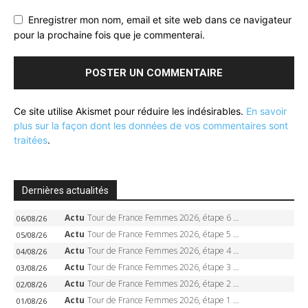
Enregistrer mon nom, email et site web dans ce navigateur
pour la prochaine fois que je commenterai.
Ce site utilise Akismet pour réduire les indésirables.
En savoir
plus sur la façon dont les données de vos commentaires sont
traitées
.
Dernières actualités
Actu
Tour de France Femmes 2026, étape 6 – Kim Le Court-Pienaar gagne à Tournon, Reusser en jaune
06/08/26
Actu
Tour de France Femmes 2026, étape 5 – Demi Vollering gagne à Belleville, Reusser en jaune, Ferrand-Prévot coule
05/08/26
Actu
Tour de France Femmes 2026, étape 4 – Marlen Reusser écrase le chrono, Ferrand-Prévot en crise
04/08/26
Actu
Tour de France Femmes 2026, étape 3 – Sigrid Haugset en solitaire, 88 km d’échappée, maillot jaune
03/08/26
Actu
Tour de France Femmes 2026, étape 2 – Lorena Wiebes doublé à Genève, Markus héroïque, 7e record
02/08/26
Actu
Tour de France Femmes 2026, étape 1 – Lorena Wiebes intouchable à Lausanne, premier maillot jaune
01/08/26