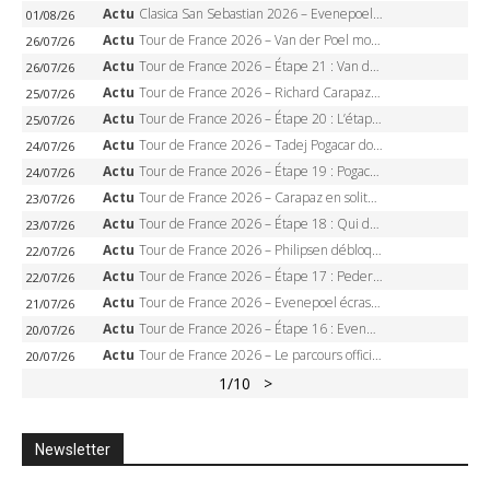
Actu
Clasica San Sebastian 2026 – Evenepoel recordman, 4e victoire, Carapaz battu au sprint
01/08/26
Actu
Tour de France 2026 – Van der Poel monumental à Paris, Pogacar égale le record des cinq sacres
26/07/26
Actu
Tour de France 2026 – Étape 21 : Van der Poel, Pogacar, qui succédera à Wout van Aert sur les Champs-Elysées ?
26/07/26
Actu
Tour de France 2026 – Richard Carapaz roi des Alpes, doublé et maillot à pois, Seixas perd le podium
25/07/26
Actu
Tour de France 2026 – Étape 20 : L’étape reine, Galibier, Sarenne, Alpe d’Huez, qui succédera à Pogacar ?
25/07/26
Actu
Tour de France 2026 – Tadej Pogacar dompte l’Alpe d’Huez, 5e victoire, record de Pantani pulvérisé
24/07/26
Actu
Tour de France 2026 – Étape 19 : Pogacar peut-il enfin dompter l’Alpe d’Huez ?
24/07/26
Actu
Tour de France 2026 – Carapaz en solitaire à Orcières-Merlette, Paret-Peintre à un point du maillot à pois
23/07/26
Actu
Tour de France 2026 – Étape 18 : Qui domptera Orcières-Merlette, première marche vers l’Alpe d’Huez ?
23/07/26
Actu
Tour de France 2026 – Philipsen débloque son compteur à Voiron, Pedersen en danger pour le maillot vert
22/07/26
Actu
Tour de France 2026 – Étape 17 : Pedersen peut-il verrouiller le maillot vert à Voiron ?
22/07/26
Actu
Tour de France 2026 – Evenepoel écrase le chrono d’Évian, Seixas 4e, Lipowitz abandonne
21/07/26
Actu
Tour de France 2026 – Étape 16 : Evenepoel, Pogacar, Ganna… qui domptera le chrono d’Évian pour redessiner le podium ?
20/07/26
Actu
Tour de France 2026 – Le parcours officiel complet : 21 étapes, profils, carte et dates
20/07/26
1
/10
>
Newsletter