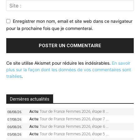
Enregistrer mon nom, email et site web dans ce navigateur
pour la prochaine fois que je commenterai.
Ce site utilise Akismet pour réduire les indésirables.
En savoir
plus sur la façon dont les données de vos commentaires sont
traitées
.
Dernières actualités
Actu
Tour de France Femmes 2026, étape 8 – Demi Vollering gagne à Nice, reprend le jaune, Niewiadoma à 8 secondes
08/08/26
Actu
Tour de France Femmes 2026, étape 7 – Kasia Niewiadoma gagne le Ventoux, maillot jaune, Reusser et Vollering piégées
07/08/26
Actu
Tour de France Femmes 2026, étape 6 – Kim Le Court-Pienaar gagne à Tournon, Reusser en jaune
06/08/26
Actu
Tour de France Femmes 2026, étape 5 – Demi Vollering gagne à Belleville, Reusser en jaune, Ferrand-Prévot coule
05/08/26