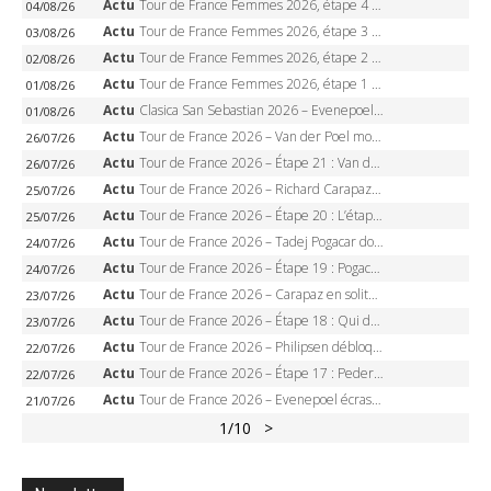
Actu
Tour de France Femmes 2026, étape 4 – Marlen Reusser écrase le chrono, Ferrand-Prévot en crise
04/08/26
Actu
Tour de France Femmes 2026, étape 3 – Sigrid Haugset en solitaire, 88 km d’échappée, maillot jaune
03/08/26
Actu
Tour de France Femmes 2026, étape 2 – Lorena Wiebes doublé à Genève, Markus héroïque, 7e record
02/08/26
Actu
Tour de France Femmes 2026, étape 1 – Lorena Wiebes intouchable à Lausanne, premier maillot jaune
01/08/26
Actu
Clasica San Sebastian 2026 – Evenepoel recordman, 4e victoire, Carapaz battu au sprint
01/08/26
Actu
Tour de France 2026 – Van der Poel monumental à Paris, Pogacar égale le record des cinq sacres
26/07/26
Actu
Tour de France 2026 – Étape 21 : Van der Poel, Pogacar, qui succédera à Wout van Aert sur les Champs-Elysées ?
26/07/26
Actu
Tour de France 2026 – Richard Carapaz roi des Alpes, doublé et maillot à pois, Seixas perd le podium
25/07/26
Actu
Tour de France 2026 – Étape 20 : L’étape reine, Galibier, Sarenne, Alpe d’Huez, qui succédera à Pogacar ?
25/07/26
Actu
Tour de France 2026 – Tadej Pogacar dompte l’Alpe d’Huez, 5e victoire, record de Pantani pulvérisé
24/07/26
Actu
Tour de France 2026 – Étape 19 : Pogacar peut-il enfin dompter l’Alpe d’Huez ?
24/07/26
Actu
Tour de France 2026 – Carapaz en solitaire à Orcières-Merlette, Paret-Peintre à un point du maillot à pois
23/07/26
Actu
Tour de France 2026 – Étape 18 : Qui domptera Orcières-Merlette, première marche vers l’Alpe d’Huez ?
23/07/26
Actu
Tour de France 2026 – Philipsen débloque son compteur à Voiron, Pedersen en danger pour le maillot vert
22/07/26
Actu
Tour de France 2026 – Étape 17 : Pedersen peut-il verrouiller le maillot vert à Voiron ?
22/07/26
Actu
Tour de France 2026 – Evenepoel écrase le chrono d’Évian, Seixas 4e, Lipowitz abandonne
21/07/26
1
/10
>