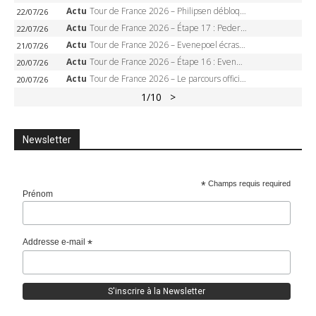
Actu
Tour de France 2026 – Philipsen débloque son compteur à Voiron, Pedersen en danger pour le maillot vert
22/07/26
Actu
Tour de France 2026 – Étape 17 : Pedersen peut-il verrouiller le maillot vert à Voiron ?
22/07/26
Actu
Tour de France 2026 – Evenepoel écrase le chrono d’Évian, Seixas 4e, Lipowitz abandonne
21/07/26
Actu
Tour de France 2026 – Étape 16 : Evenepoel, Pogacar, Ganna… qui domptera le chrono d’Évian pour redessiner le podium ?
20/07/26
Actu
Tour de France 2026 – Le parcours officiel complet : 21 étapes, profils, carte et dates
20/07/26
1
/10
>
Newsletter
*
Champs requis required
Prénom
Addresse e-mail
*