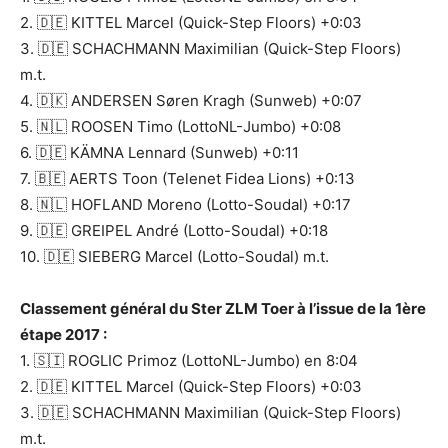
2. 🇩🇪 KITTEL Marcel (Quick-Step Floors) +0:03
3. 🇩🇪 SCHACHMANN Maximilian (Quick-Step Floors)
m.t.
4. 🇩🇰 ANDERSEN Søren Kragh (Sunweb) +0:07
5. 🇳🇱 ROOSEN Timo (LottoNL-Jumbo) +0:08
6. 🇩🇪 KÄMNA Lennard (Sunweb) +0:11
7. 🇧🇪 AERTS Toon (Telenet Fidea Lions) +0:13
8. 🇳🇱 HOFLAND Moreno (Lotto-Soudal) +0:17
9. 🇩🇪 GREIPEL André (Lotto-Soudal) +0:18
10. 🇩🇪 SIEBERG Marcel (Lotto-Soudal) m.t.
Classement général du Ster ZLM Toer à l’issue de la 1ère
étape 2017 :
1. 🇸🇮 ROGLIC Primoz (LottoNL-Jumbo) en 8:04
2. 🇩🇪 KITTEL Marcel (Quick-Step Floors) +0:03
3. 🇩🇪 SCHACHMANN Maximilian (Quick-Step Floors)
m.t.