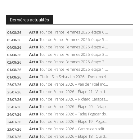
Dernières actualités
Actu
Tour de France Femmes 2026, étape 6 – Kim Le Court-Pienaar gagne à Tournon, Reusser en jaune
06/08/26
Actu
Tour de France Femmes 2026, étape 5 – Demi Vollering gagne à Belleville, Reusser en jaune, Ferrand-Prévot coule
05/08/26
Actu
Tour de France Femmes 2026, étape 4 – Marlen Reusser écrase le chrono, Ferrand-Prévot en crise
04/08/26
Actu
Tour de France Femmes 2026, étape 3 – Sigrid Haugset en solitaire, 88 km d’échappée, maillot jaune
03/08/26
Actu
Tour de France Femmes 2026, étape 2 – Lorena Wiebes doublé à Genève, Markus héroïque, 7e record
02/08/26
Actu
Tour de France Femmes 2026, étape 1 – Lorena Wiebes intouchable à Lausanne, premier maillot jaune
01/08/26
Actu
Clasica San Sebastian 2026 – Evenepoel recordman, 4e victoire, Carapaz battu au sprint
01/08/26
Actu
Tour de France 2026 – Van der Poel monumental à Paris, Pogacar égale le record des cinq sacres
26/07/26
Actu
Tour de France 2026 – Étape 21 : Van der Poel, Pogacar, qui succédera à Wout van Aert sur les Champs-Elysées ?
26/07/26
Actu
Tour de France 2026 – Richard Carapaz roi des Alpes, doublé et maillot à pois, Seixas perd le podium
25/07/26
Actu
Tour de France 2026 – Étape 20 : L’étape reine, Galibier, Sarenne, Alpe d’Huez, qui succédera à Pogacar ?
25/07/26
Actu
Tour de France 2026 – Tadej Pogacar dompte l’Alpe d’Huez, 5e victoire, record de Pantani pulvérisé
24/07/26
Actu
Tour de France 2026 – Étape 19 : Pogacar peut-il enfin dompter l’Alpe d’Huez ?
24/07/26
Actu
Tour de France 2026 – Carapaz en solitaire à Orcières-Merlette, Paret-Peintre à un point du maillot à pois
23/07/26
Actu
Tour de France 2026 – Étape 18 : Qui domptera Orcières-Merlette, première marche vers l’Alpe d’Huez ?
23/07/26