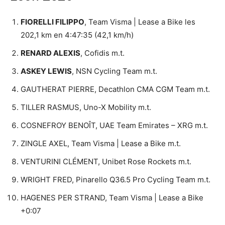
FIORELLI FILIPPO
, Team Visma | Lease a Bike les
202,1 km en 4:47:35 (42,1 km/h)
RENARD ALEXIS
, Cofidis m.t.
ASKEY LEWIS
, NSN Cycling Team m.t.
GAUTHERAT PIERRE, Decathlon CMA CGM Team m.t.
TILLER RASMUS, Uno-X Mobility m.t.
COSNEFROY BENOÎT, UAE Team Emirates – XRG m.t.
ZINGLE AXEL, Team Visma | Lease a Bike m.t.
VENTURINI CLÉMENT, Unibet Rose Rockets m.t.
WRIGHT FRED, Pinarello Q36.5 Pro Cycling Team m.t.
HAGENES PER STRAND, Team Visma | Lease a Bike
+0:07