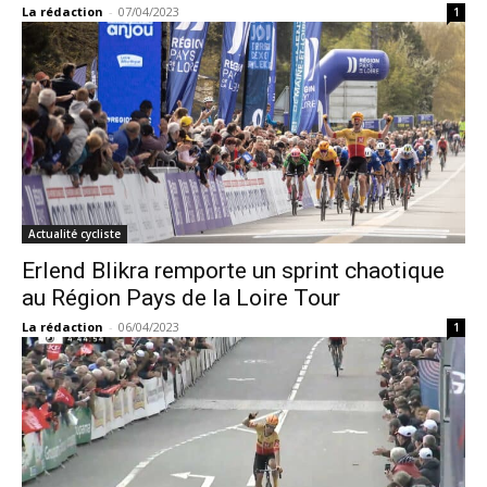
La rédaction
-
07/04/2023
1
Actualité cycliste
Erlend Blikra remporte un sprint chaotique
au Région Pays de la Loire Tour
La rédaction
-
06/04/2023
1