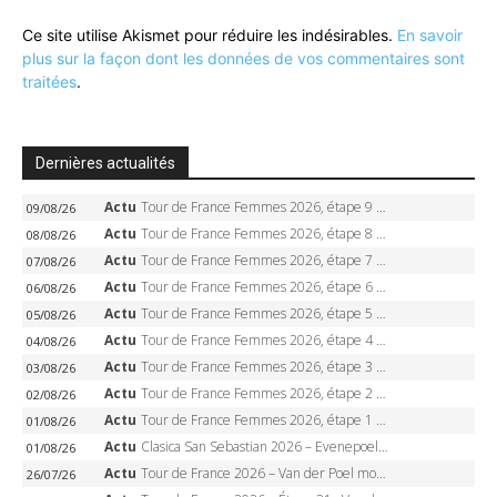
Ce site utilise Akismet pour réduire les indésirables.
En savoir
plus sur la façon dont les données de vos commentaires sont
traitées
.
Dernières actualités
Actu
Tour de France Femmes 2026, étape 9 – Demi Vollering sacrée à Nice, 2e Tour, dernière étape en solitaire
09/08/26
Actu
Tour de France Femmes 2026, étape 8 – Demi Vollering gagne à Nice, reprend le jaune, Niewiadoma à 8 secondes
08/08/26
Actu
Tour de France Femmes 2026, étape 7 – Kasia Niewiadoma gagne le Ventoux, maillot jaune, Reusser et Vollering piégées
07/08/26
Actu
Tour de France Femmes 2026, étape 6 – Kim Le Court-Pienaar gagne à Tournon, Reusser en jaune
06/08/26
Actu
Tour de France Femmes 2026, étape 5 – Demi Vollering gagne à Belleville, Reusser en jaune, Ferrand-Prévot coule
05/08/26
Actu
Tour de France Femmes 2026, étape 4 – Marlen Reusser écrase le chrono, Ferrand-Prévot en crise
04/08/26
Actu
Tour de France Femmes 2026, étape 3 – Sigrid Haugset en solitaire, 88 km d’échappée, maillot jaune
03/08/26
Actu
Tour de France Femmes 2026, étape 2 – Lorena Wiebes doublé à Genève, Markus héroïque, 7e record
02/08/26
Actu
Tour de France Femmes 2026, étape 1 – Lorena Wiebes intouchable à Lausanne, premier maillot jaune
01/08/26
Actu
Clasica San Sebastian 2026 – Evenepoel recordman, 4e victoire, Carapaz battu au sprint
01/08/26
Actu
Tour de France 2026 – Van der Poel monumental à Paris, Pogacar égale le record des cinq sacres
26/07/26