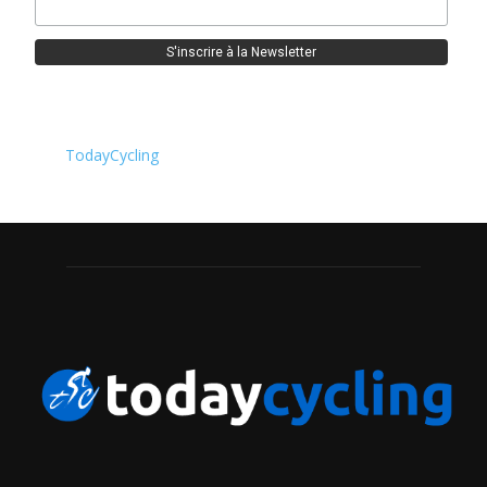
TodayCycling