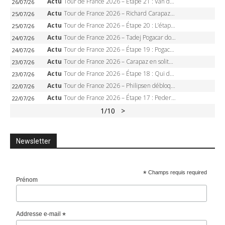
Actu
Tour de France 2026 – Étape 21 : Van der Poel, Pogacar, qui succédera à Wout van Aert sur les Champs-Elysées ?
26/07/26
Actu
Tour de France 2026 – Richard Carapaz roi des Alpes, doublé et maillot à pois, Seixas perd le podium
25/07/26
Actu
Tour de France 2026 – Étape 20 : L’étape reine, Galibier, Sarenne, Alpe d’Huez, qui succédera à Pogacar ?
25/07/26
Actu
Tour de France 2026 – Tadej Pogacar dompte l’Alpe d’Huez, 5e victoire, record de Pantani pulvérisé
24/07/26
Actu
Tour de France 2026 – Étape 19 : Pogacar peut-il enfin dompter l’Alpe d’Huez ?
24/07/26
Actu
Tour de France 2026 – Carapaz en solitaire à Orcières-Merlette, Paret-Peintre à un point du maillot à pois
23/07/26
Actu
Tour de France 2026 – Étape 18 : Qui domptera Orcières-Merlette, première marche vers l’Alpe d’Huez ?
23/07/26
Actu
Tour de France 2026 – Philipsen débloque son compteur à Voiron, Pedersen en danger pour le maillot vert
22/07/26
Actu
Tour de France 2026 – Étape 17 : Pedersen peut-il verrouiller le maillot vert à Voiron ?
22/07/26
1
/10
>
Newsletter
*
Champs requis required
Prénom
Addresse e-mail
*