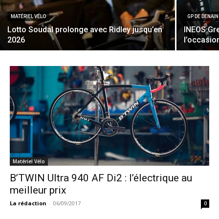
MATÉRIEL VÉLO
GP DE DENAIN
Lotto Soudal prolonge avec Ridley jusqu’en
INEOS Gre
2026
l’occasio
Matériel Vélo
B’TWIN Ultra 940 AF Di2 : l’électrique au
meilleur prix
La rédaction
-
06/09/2017
0