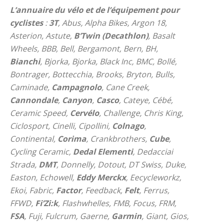
L’annuaire du vélo et de l’équipement pour
cyclistes
:
3T
, Abus, Alpha Bikes, Argon 18,
Asterion, Astute,
B’Twin (Decathlon)
, Basalt
Wheels, BBB, Bell, Bergamont, Bern, BH,
Bianchi
, Bjorka, Bjorka, Black Inc, BMC, Bollé,
Bontrager, Bottecchia, Brooks, Bryton, Bulls,
Caminade,
Campagnolo
, Cane Creek,
Cannondale
,
Canyon
,
Casco
, Cateye, Cébé,
Ceramic Speed,
Cervélo
, Challenge, Chris King,
Ciclosport, Cinelli, Cipollini,
Colnago
,
Continental,
Corima
, Crankbrothers,
Cube
,
Cycling Ceramic,
Dedal Elementi
, Dedacciai
Strada,
DMT
, Donnelly, Dotout, DT Swiss, Duke,
Easton, Echowell,
Eddy Merckx
, Eecycleworkz,
Ekoi, Fabric,
Factor
, Feedback,
Felt
, Ferrus,
FFWD,
Fi’Zi:k
, Flashwhelles, FMB, Focus, FRM,
FSA
, Fuji, Fulcrum, Gaerne,
Garmin
, Giant, Gios,