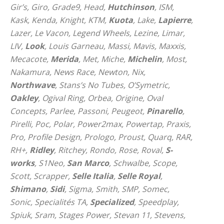
Gir’s, Giro, Grade9, Head,
Hutchinson
, ISM,
Kask, Kenda, Knight, KTM,
Kuota
, Lake,
Lapierre
,
Lazer, Le Vacon, Legend Wheels, Lezine, Limar,
LIV,
Look
, Louis Garneau, Massi, Mavis, Maxxis,
Mecacote,
Merida
, Met, Miche,
Michelin
, Most,
Nakamura, News Race, Newton, Nix,
Northwave
, Stans’s No Tubes, O’Symetric,
Oakley
, Ogival Ring, Orbea, Origine, Oval
Concepts, Parlee, Passoni, Peugeot,
Pinarello
,
Pirelli, Poc, Polar, Power2max, Powertap, Praxis,
Pro, Profile Design, Prologo, Proust, Quarq, RAR,
RH+,
Ridley
, Ritchey, Rondo, Rose, Roval,
S-
works
, S1Neo,
San Marco
, Schwalbe, Scope,
Scott, Scrapper,
Selle Italia
,
Selle Royal
,
Shimano
,
Sidi
, Sigma, Smith, SMP, Somec,
Sonic, Specialités TA,
Specialized
, Speedplay,
Spiuk, Sram, Stages Power, Stevan 11, Stevens,