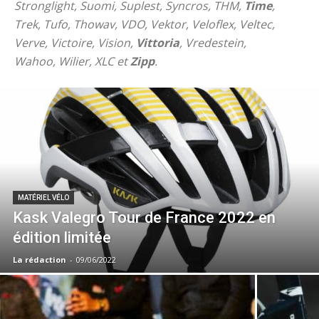
Stronglight, Suomi, Suplest, Syncros, THM,
Time
,
Trek, Tufo, Thowav, VDO, Vektor, Veloflex, Veltec,
Verve, Victoire, Vision,
Vittoria
, Vredestein,
Wahoo, Wilier, XLC et
Zipp
.
MATÉRIEL VÉLO
Kask Valegro Tour de France 2022 en
édition limitée
La rédaction
-
09/06/2022