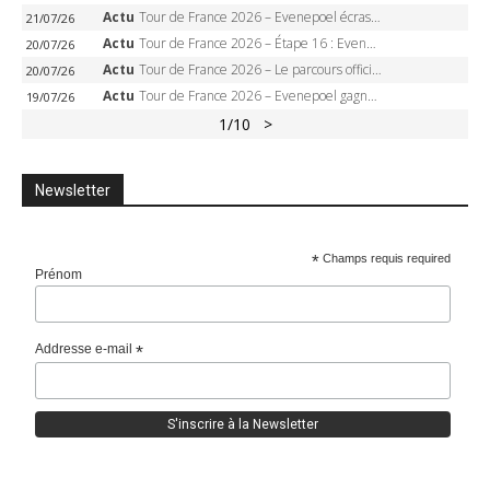
Actu
Tour de France 2026 – Evenepoel écrase le chrono d’Évian, Seixas 4e, Lipowitz abandonne
21/07/26
Actu
Tour de France 2026 – Étape 16 : Evenepoel, Pogacar, Ganna… qui domptera le chrono d’Évian pour redessiner le podium ?
20/07/26
Actu
Tour de France 2026 – Le parcours officiel complet : 21 étapes, profils, carte et dates
20/07/26
Actu
Tour de France 2026 – Evenepoel gagne à Solaison, Vingegaard abandonne, Pogacar toujours en jaune
19/07/26
1
/10
>
Newsletter
*
Champs requis required
Prénom
Addresse e-mail
*