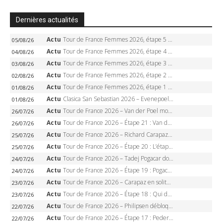
Dernières actualités
Actu
Tour de France Femmes 2026, étape 5 – Demi Vollering gagne à Belleville, Reusser en jaune, Ferrand-Prévot coule
05/08/26
Actu
Tour de France Femmes 2026, étape 4 – Marlen Reusser écrase le chrono, Ferrand-Prévot en crise
04/08/26
Actu
Tour de France Femmes 2026, étape 3 – Sigrid Haugset en solitaire, 88 km d’échappée, maillot jaune
03/08/26
Actu
Tour de France Femmes 2026, étape 2 – Lorena Wiebes doublé à Genève, Markus héroïque, 7e record
02/08/26
Actu
Tour de France Femmes 2026, étape 1 – Lorena Wiebes intouchable à Lausanne, premier maillot jaune
01/08/26
Actu
Clasica San Sebastian 2026 – Evenepoel recordman, 4e victoire, Carapaz battu au sprint
01/08/26
Actu
Tour de France 2026 – Van der Poel monumental à Paris, Pogacar égale le record des cinq sacres
26/07/26
Actu
Tour de France 2026 – Étape 21 : Van der Poel, Pogacar, qui succédera à Wout van Aert sur les Champs-Elysées ?
26/07/26
Actu
Tour de France 2026 – Richard Carapaz roi des Alpes, doublé et maillot à pois, Seixas perd le podium
25/07/26
Actu
Tour de France 2026 – Étape 20 : L’étape reine, Galibier, Sarenne, Alpe d’Huez, qui succédera à Pogacar ?
25/07/26
Actu
Tour de France 2026 – Tadej Pogacar dompte l’Alpe d’Huez, 5e victoire, record de Pantani pulvérisé
24/07/26
Actu
Tour de France 2026 – Étape 19 : Pogacar peut-il enfin dompter l’Alpe d’Huez ?
24/07/26
Actu
Tour de France 2026 – Carapaz en solitaire à Orcières-Merlette, Paret-Peintre à un point du maillot à pois
23/07/26
Actu
Tour de France 2026 – Étape 18 : Qui domptera Orcières-Merlette, première marche vers l’Alpe d’Huez ?
23/07/26
Actu
Tour de France 2026 – Philipsen débloque son compteur à Voiron, Pedersen en danger pour le maillot vert
22/07/26
Actu
Tour de France 2026 – Étape 17 : Pedersen peut-il verrouiller le maillot vert à Voiron ?
22/07/26