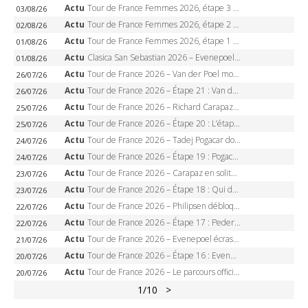
Actu
Tour de France Femmes 2026, étape 3 – Sigrid Haugset en solitaire, 88 km d’échappée, maillot jaune
03/08/26
Actu
Tour de France Femmes 2026, étape 2 – Lorena Wiebes doublé à Genève, Markus héroïque, 7e record
02/08/26
Actu
Tour de France Femmes 2026, étape 1 – Lorena Wiebes intouchable à Lausanne, premier maillot jaune
01/08/26
Actu
Clasica San Sebastian 2026 – Evenepoel recordman, 4e victoire, Carapaz battu au sprint
01/08/26
Actu
Tour de France 2026 – Van der Poel monumental à Paris, Pogacar égale le record des cinq sacres
26/07/26
Actu
Tour de France 2026 – Étape 21 : Van der Poel, Pogacar, qui succédera à Wout van Aert sur les Champs-Elysées ?
26/07/26
Actu
Tour de France 2026 – Richard Carapaz roi des Alpes, doublé et maillot à pois, Seixas perd le podium
25/07/26
Actu
Tour de France 2026 – Étape 20 : L’étape reine, Galibier, Sarenne, Alpe d’Huez, qui succédera à Pogacar ?
25/07/26
Actu
Tour de France 2026 – Tadej Pogacar dompte l’Alpe d’Huez, 5e victoire, record de Pantani pulvérisé
24/07/26
Actu
Tour de France 2026 – Étape 19 : Pogacar peut-il enfin dompter l’Alpe d’Huez ?
24/07/26
Actu
Tour de France 2026 – Carapaz en solitaire à Orcières-Merlette, Paret-Peintre à un point du maillot à pois
23/07/26
Actu
Tour de France 2026 – Étape 18 : Qui domptera Orcières-Merlette, première marche vers l’Alpe d’Huez ?
23/07/26
Actu
Tour de France 2026 – Philipsen débloque son compteur à Voiron, Pedersen en danger pour le maillot vert
22/07/26
Actu
Tour de France 2026 – Étape 17 : Pedersen peut-il verrouiller le maillot vert à Voiron ?
22/07/26
Actu
Tour de France 2026 – Evenepoel écrase le chrono d’Évian, Seixas 4e, Lipowitz abandonne
21/07/26
Actu
Tour de France 2026 – Étape 16 : Evenepoel, Pogacar, Ganna… qui domptera le chrono d’Évian pour redessiner le podium ?
20/07/26
Actu
Tour de France 2026 – Le parcours officiel complet : 21 étapes, profils, carte et dates
20/07/26
1
/10
>