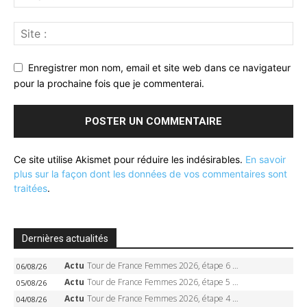
Enregistrer mon nom, email et site web dans ce navigateur
pour la prochaine fois que je commenterai.
Ce site utilise Akismet pour réduire les indésirables.
En savoir
plus sur la façon dont les données de vos commentaires sont
traitées
.
Dernières actualités
Actu
Tour de France Femmes 2026, étape 6 – Kim Le Court-Pienaar gagne à Tournon, Reusser en jaune
06/08/26
Actu
Tour de France Femmes 2026, étape 5 – Demi Vollering gagne à Belleville, Reusser en jaune, Ferrand-Prévot coule
05/08/26
Actu
Tour de France Femmes 2026, étape 4 – Marlen Reusser écrase le chrono, Ferrand-Prévot en crise
04/08/26