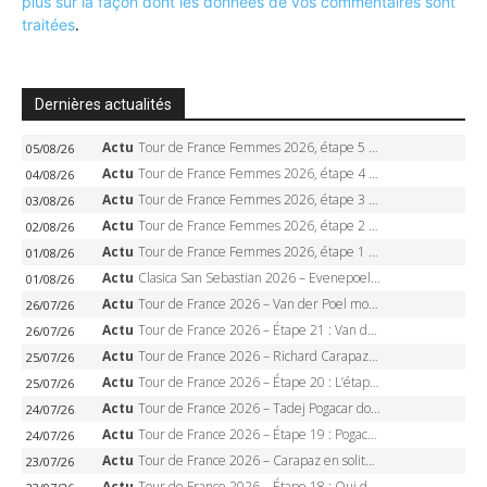
plus sur la façon dont les données de vos commentaires sont
traitées
.
Dernières actualités
Actu
Tour de France Femmes 2026, étape 5 – Demi Vollering gagne à Belleville, Reusser en jaune, Ferrand-Prévot coule
05/08/26
Actu
Tour de France Femmes 2026, étape 4 – Marlen Reusser écrase le chrono, Ferrand-Prévot en crise
04/08/26
Actu
Tour de France Femmes 2026, étape 3 – Sigrid Haugset en solitaire, 88 km d’échappée, maillot jaune
03/08/26
Actu
Tour de France Femmes 2026, étape 2 – Lorena Wiebes doublé à Genève, Markus héroïque, 7e record
02/08/26
Actu
Tour de France Femmes 2026, étape 1 – Lorena Wiebes intouchable à Lausanne, premier maillot jaune
01/08/26
Actu
Clasica San Sebastian 2026 – Evenepoel recordman, 4e victoire, Carapaz battu au sprint
01/08/26
Actu
Tour de France 2026 – Van der Poel monumental à Paris, Pogacar égale le record des cinq sacres
26/07/26
Actu
Tour de France 2026 – Étape 21 : Van der Poel, Pogacar, qui succédera à Wout van Aert sur les Champs-Elysées ?
26/07/26
Actu
Tour de France 2026 – Richard Carapaz roi des Alpes, doublé et maillot à pois, Seixas perd le podium
25/07/26
Actu
Tour de France 2026 – Étape 20 : L’étape reine, Galibier, Sarenne, Alpe d’Huez, qui succédera à Pogacar ?
25/07/26
Actu
Tour de France 2026 – Tadej Pogacar dompte l’Alpe d’Huez, 5e victoire, record de Pantani pulvérisé
24/07/26
Actu
Tour de France 2026 – Étape 19 : Pogacar peut-il enfin dompter l’Alpe d’Huez ?
24/07/26
Actu
Tour de France 2026 – Carapaz en solitaire à Orcières-Merlette, Paret-Peintre à un point du maillot à pois
23/07/26
Actu
Tour de France 2026 – Étape 18 : Qui domptera Orcières-Merlette, première marche vers l’Alpe d’Huez ?