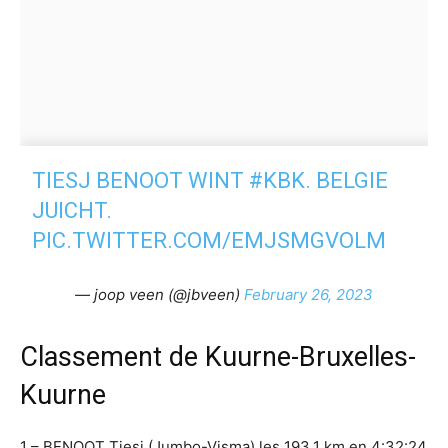
TIESJ BENOOT WINT
#KBK
. BELGIE
JUICHT.
PIC.TWITTER.COM/EMJSMGVOLM
— joop veen (@jbveen)
February 26, 2023
Classement de Kuurne-Bruxelles-
Kuurne
1 – BENOOT Tiesj (Jumbo-Visma) les 193,1 km en 4:32:24