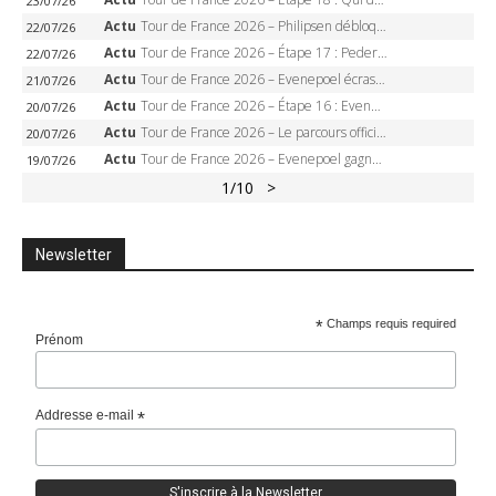
23/07/26
Actu
Tour de France 2026 – Philipsen débloque son compteur à Voiron, Pedersen en danger pour le maillot vert
22/07/26
Actu
Tour de France 2026 – Étape 17 : Pedersen peut-il verrouiller le maillot vert à Voiron ?
22/07/26
Actu
Tour de France 2026 – Evenepoel écrase le chrono d’Évian, Seixas 4e, Lipowitz abandonne
21/07/26
Actu
Tour de France 2026 – Étape 16 : Evenepoel, Pogacar, Ganna… qui domptera le chrono d’Évian pour redessiner le podium ?
20/07/26
Actu
Tour de France 2026 – Le parcours officiel complet : 21 étapes, profils, carte et dates
20/07/26
Actu
Tour de France 2026 – Evenepoel gagne à Solaison, Vingegaard abandonne, Pogacar toujours en jaune
19/07/26
1
/10
>
Newsletter
*
Champs requis required
Prénom
Addresse e-mail
*