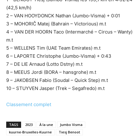
(42,5 km/h)
2 – VAN HOOYDONCK Nathan (Jumbo-Visma) + 0:01
3 – MOHORIČ Matej (Bahrain – Victorious) m.t
4 – VAN DER HOORN Taco (Intermarché – Circus – Wanty)
m.t
5 – WELLENS Tim (UAE Team Emirates) m.t
6 – LAPORTE Christophe (Jumbo-Visma) + 0:43
7 – DE LIE Arnaud (Lotto Dstny) m.t
8 – MEEUS Jordi (BORA – hansgrohe) m.t
9 – JAKOBSEN Fabio (Soudal – Quick Step) m.t
10 – STUYVEN Jasper (Trek – Segafredo) m.t
Classement complet
TAGS
2023
À la une
Jumbo Visma
kuurne-Bruxelles-Kuurne
Tiesj Benoot