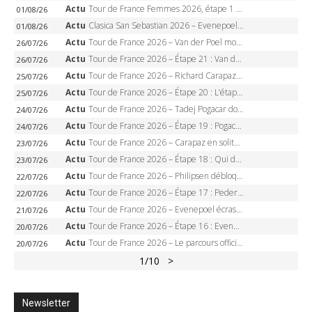
Actu
Tour de France Femmes 2026, étape 1 – Lorena Wiebes intouchable à Lausanne, premier maillot jaune
01/08/26
Actu
Clasica San Sebastian 2026 – Evenepoel recordman, 4e victoire, Carapaz battu au sprint
01/08/26
Actu
Tour de France 2026 – Van der Poel monumental à Paris, Pogacar égale le record des cinq sacres
26/07/26
Actu
Tour de France 2026 – Étape 21 : Van der Poel, Pogacar, qui succédera à Wout van Aert sur les Champs-Elysées ?
26/07/26
Actu
Tour de France 2026 – Richard Carapaz roi des Alpes, doublé et maillot à pois, Seixas perd le podium
25/07/26
Actu
Tour de France 2026 – Étape 20 : L’étape reine, Galibier, Sarenne, Alpe d’Huez, qui succédera à Pogacar ?
25/07/26
Actu
Tour de France 2026 – Tadej Pogacar dompte l’Alpe d’Huez, 5e victoire, record de Pantani pulvérisé
24/07/26
Actu
Tour de France 2026 – Étape 19 : Pogacar peut-il enfin dompter l’Alpe d’Huez ?
24/07/26
Actu
Tour de France 2026 – Carapaz en solitaire à Orcières-Merlette, Paret-Peintre à un point du maillot à pois
23/07/26
Actu
Tour de France 2026 – Étape 18 : Qui domptera Orcières-Merlette, première marche vers l’Alpe d’Huez ?
23/07/26
Actu
Tour de France 2026 – Philipsen débloque son compteur à Voiron, Pedersen en danger pour le maillot vert
22/07/26
Actu
Tour de France 2026 – Étape 17 : Pedersen peut-il verrouiller le maillot vert à Voiron ?
22/07/26
Actu
Tour de France 2026 – Evenepoel écrase le chrono d’Évian, Seixas 4e, Lipowitz abandonne
21/07/26
Actu
Tour de France 2026 – Étape 16 : Evenepoel, Pogacar, Ganna… qui domptera le chrono d’Évian pour redessiner le podium ?
20/07/26
Actu
Tour de France 2026 – Le parcours officiel complet : 21 étapes, profils, carte et dates
20/07/26
1
/10
>
Newsletter