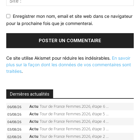
Enregistrer mon nom, email et site web dans ce navigateur
pour la prochaine fois que je commenterai.
Ce site utilise Akismet pour réduire les indésirables.
En savoir
plus sur la façon dont les données de vos commentaires sont
traitées
.
Dernières actualités
Actu
Tour de France Femmes 2026, étape 6 – Kim Le Court-Pienaar gagne à Tournon, Reusser en jaune
06/08/26
Actu
Tour de France Femmes 2026, étape 5 – Demi Vollering gagne à Belleville, Reusser en jaune, Ferrand-Prévot coule
05/08/26
Actu
Tour de France Femmes 2026, étape 4 – Marlen Reusser écrase le chrono, Ferrand-Prévot en crise
04/08/26
Actu
Tour de France Femmes 2026, étape 3 – Sigrid Haugset en solitaire, 88 km d’échappée, maillot jaune
03/08/26
Actu
Tour de France Femmes 2026, étape 2 – Lorena Wiebes doublé à Genève, Markus héroïque, 7e record
02/08/26