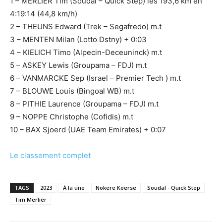
1 – MERLIER Tim (Soudal – Quick Step) les 193,6 km en
4:19:14 (44,8 km/h)
2 – THEUNS Edward (Trek – Segafredo) m.t
3 – MENTEN Milan (Lotto Dstny) + 0:03
4 – KIELICH Timo (Alpecin-Deceuninck) m.t
5 – ASKEY Lewis (Groupama – FDJ) m.t
6 – VANMARCKE Sep (Israel – Premier Tech ) m.t
7 – BLOUWE Louis (Bingoal WB) m.t
8 – PITHIE Laurence (Groupama – FDJ) m.t
9 – NOPPE Christophe (Cofidis) m.t
10 – BAX Sjoerd (UAE Team Emirates) + 0:07
Le classement complet
TAGS
2023
À la une
Nokere Koerse
Soudal - Quick Step
Tim Merlier