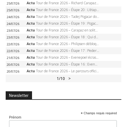
Actu
Tour de France 2026 – Richard Carapaz roi des Alpes, doublé et maillot à pois, Seixas perd le podium
25/07/26
Actu
Tour de France 2026 – Étape 20 : L’étape reine, Galibier, Sarenne, Alpe d’Huez, qui succédera à Pogacar ?
25/07/26
Actu
Tour de France 2026 – Tadej Pogacar dompte l’Alpe d’Huez, 5e victoire, record de Pantani pulvérisé
24/07/26
Actu
Tour de France 2026 – Étape 19 : Pogacar peut-il enfin dompter l’Alpe d’Huez ?
24/07/26
Actu
Tour de France 2026 – Carapaz en solitaire à Orcières-Merlette, Paret-Peintre à un point du maillot à pois
23/07/26
Actu
Tour de France 2026 – Étape 18 : Qui domptera Orcières-Merlette, première marche vers l’Alpe d’Huez ?
23/07/26
Actu
Tour de France 2026 – Philipsen débloque son compteur à Voiron, Pedersen en danger pour le maillot vert
22/07/26
Actu
Tour de France 2026 – Étape 17 : Pedersen peut-il verrouiller le maillot vert à Voiron ?
22/07/26
Actu
Tour de France 2026 – Evenepoel écrase le chrono d’Évian, Seixas 4e, Lipowitz abandonne
21/07/26
Actu
Tour de France 2026 – Étape 16 : Evenepoel, Pogacar, Ganna… qui domptera le chrono d’Évian pour redessiner le podium ?
20/07/26
Actu
Tour de France 2026 – Le parcours officiel complet : 21 étapes, profils, carte et dates
20/07/26
1
/10
>
Newsletter
*
Champs requis required
Prénom