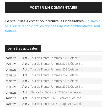
Ce site utilise Akismet pour réduire les indésirables.
En savoir
plus sur la façon dont les données de vos commentaires sont
traitées
.
Dernières actualités
Actu
Tour de France Femmes 2026, étape 6 – Kim Le Court-Pienaar gagne à Tournon, Reusser en jaune
06/08/26
Actu
Tour de France Femmes 2026, étape 5 – Demi Vollering gagne à Belleville, Reusser en jaune, Ferrand-Prévot coule
05/08/26
Actu
Tour de France Femmes 2026, étape 4 – Marlen Reusser écrase le chrono, Ferrand-Prévot en crise
04/08/26
Actu
Tour de France Femmes 2026, étape 3 – Sigrid Haugset en solitaire, 88 km d’échappée, maillot jaune
03/08/26
Actu
Tour de France Femmes 2026, étape 2 – Lorena Wiebes doublé à Genève, Markus héroïque, 7e record
02/08/26
Actu
Tour de France Femmes 2026, étape 1 – Lorena Wiebes intouchable à Lausanne, premier maillot jaune
01/08/26
Actu
Clasica San Sebastian 2026 – Evenepoel recordman, 4e victoire, Carapaz battu au sprint
01/08/26
Actu
Tour de France 2026 – Van der Poel monumental à Paris, Pogacar égale le record des cinq sacres
26/07/26
Actu
Tour de France 2026 – Étape 21 : Van der Poel, Pogacar, qui succédera à Wout van Aert sur les Champs-Elysées ?
26/07/26