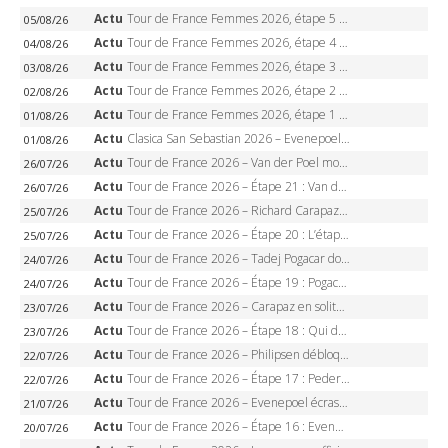
Actu
Tour de France Femmes 2026, étape 5 – Demi Vollering gagne à Belleville, Reusser en jaune, Ferrand-Prévot coule
05/08/26
Actu
Tour de France Femmes 2026, étape 4 – Marlen Reusser écrase le chrono, Ferrand-Prévot en crise
04/08/26
Actu
Tour de France Femmes 2026, étape 3 – Sigrid Haugset en solitaire, 88 km d’échappée, maillot jaune
03/08/26
Actu
Tour de France Femmes 2026, étape 2 – Lorena Wiebes doublé à Genève, Markus héroïque, 7e record
02/08/26
Actu
Tour de France Femmes 2026, étape 1 – Lorena Wiebes intouchable à Lausanne, premier maillot jaune
01/08/26
Actu
Clasica San Sebastian 2026 – Evenepoel recordman, 4e victoire, Carapaz battu au sprint
01/08/26
Actu
Tour de France 2026 – Van der Poel monumental à Paris, Pogacar égale le record des cinq sacres
26/07/26
Actu
Tour de France 2026 – Étape 21 : Van der Poel, Pogacar, qui succédera à Wout van Aert sur les Champs-Elysées ?
26/07/26
Actu
Tour de France 2026 – Richard Carapaz roi des Alpes, doublé et maillot à pois, Seixas perd le podium
25/07/26
Actu
Tour de France 2026 – Étape 20 : L’étape reine, Galibier, Sarenne, Alpe d’Huez, qui succédera à Pogacar ?
25/07/26
Actu
Tour de France 2026 – Tadej Pogacar dompte l’Alpe d’Huez, 5e victoire, record de Pantani pulvérisé
24/07/26
Actu
Tour de France 2026 – Étape 19 : Pogacar peut-il enfin dompter l’Alpe d’Huez ?
24/07/26
Actu
Tour de France 2026 – Carapaz en solitaire à Orcières-Merlette, Paret-Peintre à un point du maillot à pois
23/07/26
Actu
Tour de France 2026 – Étape 18 : Qui domptera Orcières-Merlette, première marche vers l’Alpe d’Huez ?
23/07/26
Actu
Tour de France 2026 – Philipsen débloque son compteur à Voiron, Pedersen en danger pour le maillot vert
22/07/26
Actu
Tour de France 2026 – Étape 17 : Pedersen peut-il verrouiller le maillot vert à Voiron ?
22/07/26
Actu
Tour de France 2026 – Evenepoel écrase le chrono d’Évian, Seixas 4e, Lipowitz abandonne
21/07/26
Actu
Tour de France 2026 – Étape 16 : Evenepoel, Pogacar, Ganna… qui domptera le chrono d’Évian pour redessiner le podium ?
20/07/26