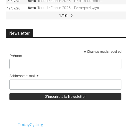
Actu
Tour de France 2026 – Le parcours officiel complet : 21 étapes, profils, carte et dates
20/07/26
Actu
Tour de France 2026 – Evenepoel gagne à Solaison, Vingegaard abandonne, Pogacar toujours en jaune
19/07/26
1
/10
>
Newsletter
*
Champs requis required
Prénom
Addresse e-mail
*
TodayCycling