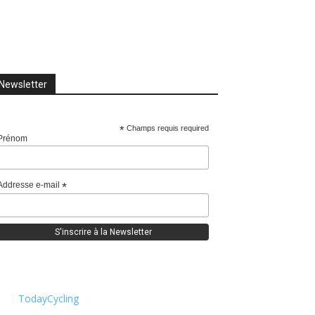
Newsletter
*
Champs requis required
Prénom
Addresse e-mail
*
TodayCycling