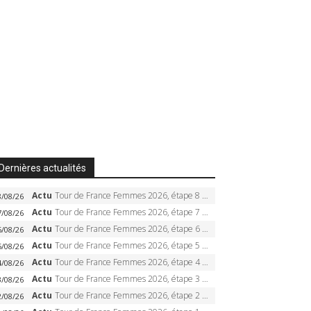
Dernières actualités
Actu
Tour de France Femmes 2026, étape 8 – Demi Vollering gagne à Nice, reprend le jaune, Niewiadoma à 8 secondes
8/08/26
Actu
Tour de France Femmes 2026, étape 7 – Kasia Niewiadoma gagne le Ventoux, maillot jaune, Reusser et Vollering piégées
7/08/26
Actu
Tour de France Femmes 2026, étape 6 – Kim Le Court-Pienaar gagne à Tournon, Reusser en jaune
6/08/26
Actu
Tour de France Femmes 2026, étape 5 – Demi Vollering gagne à Belleville, Reusser en jaune, Ferrand-Prévot coule
5/08/26
Actu
Tour de France Femmes 2026, étape 4 – Marlen Reusser écrase le chrono, Ferrand-Prévot en crise
4/08/26
Actu
Tour de France Femmes 2026, étape 3 – Sigrid Haugset en solitaire, 88 km d’échappée, maillot jaune
3/08/26
Actu
Tour de France Femmes 2026, étape 2 – Lorena Wiebes doublé à Genève, Markus héroïque, 7e record
2/08/26