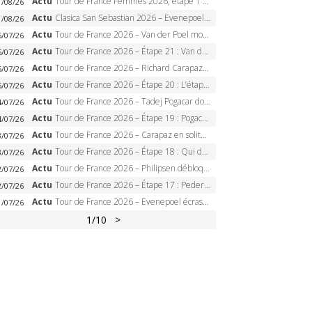
Actu
Tour de France Femmes 2026, étape 1 – Lorena Wiebes intouchable à Lausanne, premier maillot jaune
1/08/26
Actu
Clasica San Sebastian 2026 – Evenepoel recordman, 4e victoire, Carapaz battu au sprint
1/08/26
Actu
Tour de France 2026 – Van der Poel monumental à Paris, Pogacar égale le record des cinq sacres
6/07/26
Actu
Tour de France 2026 – Étape 21 : Van der Poel, Pogacar, qui succédera à Wout van Aert sur les Champs-Elysées ?
6/07/26
Actu
Tour de France 2026 – Richard Carapaz roi des Alpes, doublé et maillot à pois, Seixas perd le podium
5/07/26
Actu
Tour de France 2026 – Étape 20 : L’étape reine, Galibier, Sarenne, Alpe d’Huez, qui succédera à Pogacar ?
5/07/26
Actu
Tour de France 2026 – Tadej Pogacar dompte l’Alpe d’Huez, 5e victoire, record de Pantani pulvérisé
4/07/26
Actu
Tour de France 2026 – Étape 19 : Pogacar peut-il enfin dompter l’Alpe d’Huez ?
4/07/26
Actu
Tour de France 2026 – Carapaz en solitaire à Orcières-Merlette, Paret-Peintre à un point du maillot à pois
3/07/26
Actu
Tour de France 2026 – Étape 18 : Qui domptera Orcières-Merlette, première marche vers l’Alpe d’Huez ?
3/07/26
Actu
Tour de France 2026 – Philipsen débloque son compteur à Voiron, Pedersen en danger pour le maillot vert
2/07/26
Actu
Tour de France 2026 – Étape 17 : Pedersen peut-il verrouiller le maillot vert à Voiron ?
2/07/26
Actu
Tour de France 2026 – Evenepoel écrase le chrono d’Évian, Seixas 4e, Lipowitz abandonne
1/07/26
1
/10
>