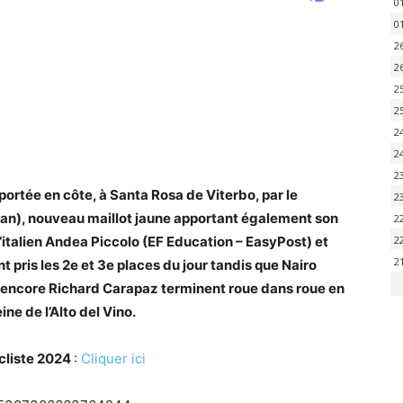
0
0
2
2
2
2
2
2
2
ortée en côte, à Santa Rosa de Viterbo, par le
2
n), nouveau maillot jaune apportant également son
2
’italien Andea Piccolo (EF Education – EasyPost) et
2
2
 pris les 2e et 3e places du jour tandis que Nairo
 encore Richard Carapaz terminent roue dans roue en
ne de l’Alto del Vino.
ycliste 2024
:
Cliquer ici