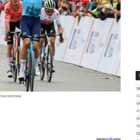
0
0
@tourcolombia
0
0
0
0
0