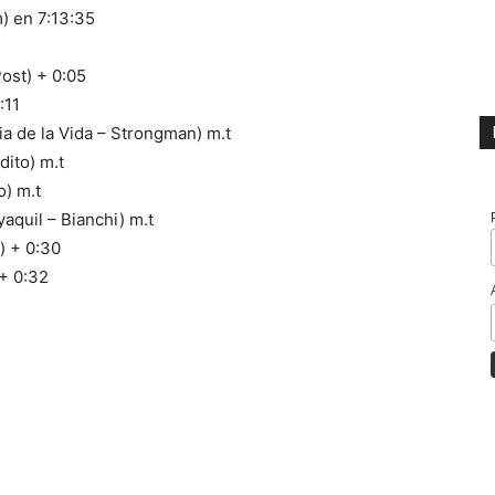
) en 7:13:35
ost) + 0:05
:11
a de la Vida – Strongman) m.t
ito) m.t
) m.t
uil – Bianchi) m.t
) + 0:30
+ 0:32