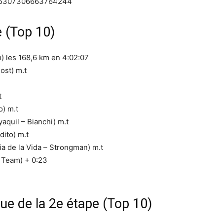
/1755307306663764244
 (Top 10)
 les 168,6 km en 4:02:07
ost) m.t
t
) m.t
uil – Bianchi) m.t
ito) m.t
a de la Vida – Strongman) m.t
 Team) + 0:23
ue de la 2e étape (Top 10)