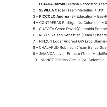
1 –
TEJADA Harold
(Astana Qazaqstan Team
2 –
SEVILLA Oscar
(Team Medellín) + 0:01
3 –
PICCOLO Andrea
(EF Education – EasyP
4 – CONTRERAS Rodrigo (Nu Colombia) + 0
5 – GUAVITA Cesar David (Colombia Potenci
6 – REYES Yeison Sebastian (Team Sistecred
7 – PINZON Edgar Andres( GW Erco Shimano
8 – CHALAPUD Robinson (Team Banco Guayaq
9 – JAMAICA Javier Ernesto (Team Medellín
10 – MUÑOZ Cristian Camilo (Nu Colombia) 