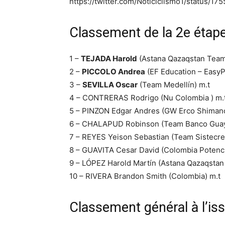
https://twitter.com/Noticiclismo1/status
Classement de la 2e étape
1 –
TEJADA Harold
(Astana Qazaqstan Team)
2 –
PICCOLO Andrea
(EF Education – EasyP
3 –
SEVILLA Oscar
(Team Medellín) m.t
4 – CONTRERAS Rodrigo (Nu Colombia ) m.
5 – PINZON Edgar Andres (GW Erco Shimano
6 – CHALAPUD Robinson (Team Banco Guayaq
7 – REYES Yeison Sebastian (Team Sistecred
8 – GUAVITA Cesar David (Colombia Potenci
9 – LÓPEZ Harold Martín (Astana Qazaqstan
10 – RIVERA Brandon Smith (Colombia) m.t
Classement général à l’iss