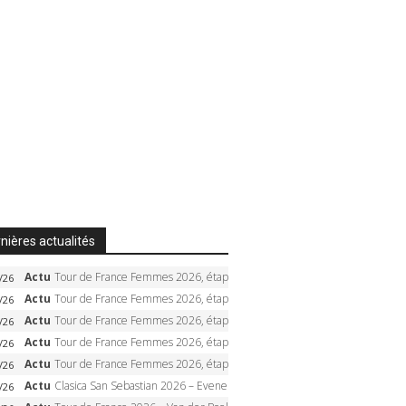
nières actualités
Actu
Tour de France Femmes 2026, étape 5 – Demi Vollering gagne à Belleville, Reusser en jaune, Ferrand-Prévot coule
/26
Actu
Tour de France Femmes 2026, étape 4 – Marlen Reusser écrase le chrono, Ferrand-Prévot en crise
/26
Actu
Tour de France Femmes 2026, étape 3 – Sigrid Haugset en solitaire, 88 km d’échappée, maillot jaune
/26
Actu
Tour de France Femmes 2026, étape 2 – Lorena Wiebes doublé à Genève, Markus héroïque, 7e record
/26
Actu
Tour de France Femmes 2026, étape 1 – Lorena Wiebes intouchable à Lausanne, premier maillot jaune
/26
Actu
Clasica San Sebastian 2026 – Evenepoel recordman, 4e victoire, Carapaz battu au sprint
/26