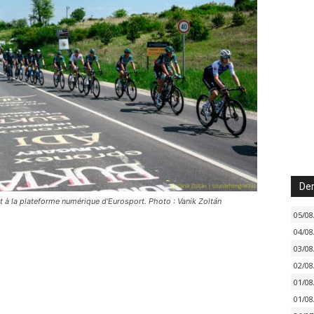
Der
t à la plateforme numérique d'Eurosport. Photo : Vanik Zoltán
05/08
04/08
03/08
02/08
01/08
01/08