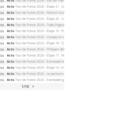
Actu
Tour de France 2026 – Van der Poel monumental à Paris, Pogacar égale le record des cinq sacres
/26
Actu
Tour de France 2026 – Étape 21 : Van der Poel, Pogacar, qui succédera à Wout van Aert sur les Champs-Elysées ?
/26
Actu
Tour de France 2026 – Richard Carapaz roi des Alpes, doublé et maillot à pois, Seixas perd le podium
/26
Actu
Tour de France 2026 – Étape 20 : L’étape reine, Galibier, Sarenne, Alpe d’Huez, qui succédera à Pogacar ?
/26
Actu
Tour de France 2026 – Tadej Pogacar dompte l’Alpe d’Huez, 5e victoire, record de Pantani pulvérisé
/26
Actu
Tour de France 2026 – Étape 19 : Pogacar peut-il enfin dompter l’Alpe d’Huez ?
/26
Actu
Tour de France 2026 – Carapaz en solitaire à Orcières-Merlette, Paret-Peintre à un point du maillot à pois
/26
Actu
Tour de France 2026 – Étape 18 : Qui domptera Orcières-Merlette, première marche vers l’Alpe d’Huez ?
/26
Actu
Tour de France 2026 – Philipsen débloque son compteur à Voiron, Pedersen en danger pour le maillot vert
/26
Actu
Tour de France 2026 – Étape 17 : Pedersen peut-il verrouiller le maillot vert à Voiron ?
/26
Actu
Tour de France 2026 – Evenepoel écrase le chrono d’Évian, Seixas 4e, Lipowitz abandonne
/26
Actu
Tour de France 2026 – Étape 16 : Evenepoel, Pogacar, Ganna… qui domptera le chrono d’Évian pour redessiner le podium ?
/26
Actu
Tour de France 2026 – Le parcours officiel complet : 21 étapes, profils, carte et dates
/26
Actu
Tour de France 2026 – Evenepoel gagne à Solaison, Vingegaard abandonne, Pogacar toujours en jaune
/26
1
/10
>