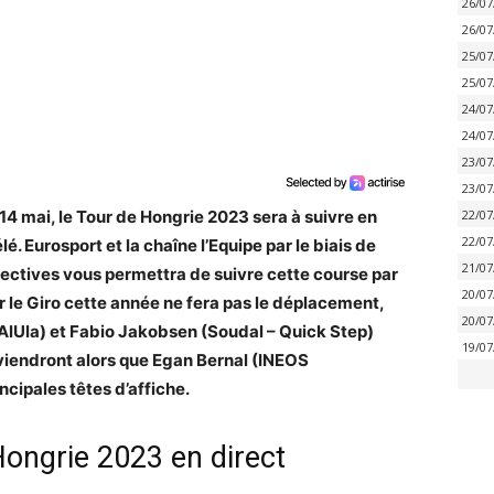
26/07
26/07
25/07
25/07
24/07
24/07
23/07
23/07
4 mai, le Tour de Hongrie 2023 sera à suivre en
22/07
22/07
lé. Eurosport et la chaîne l’Equipe par le biais de
21/07
ectives vous permettra de suivre cette course par
20/07
r le Giro cette année ne fera pas le déplacement,
20/07
Ula) et Fabio Jakobsen (Soudal – Quick Step)
19/07
eviendront alors que Egan Bernal (INEOS
ncipales têtes d’affiche.
Hongrie 2023 en direct